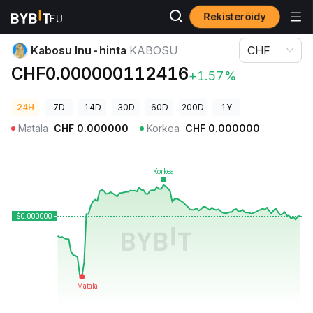
Rekisteröidy
Kryptohinnat
Kabosu Inu-hinta KABOSU
Kabosu Inu-hinta
KABOSU
CHF
CHF0.000000112416
+1.57%
24H
7D
14D
30D
60D
200D
1Y
Matala
CHF
0.000000
Korkea
CHF
0.000000