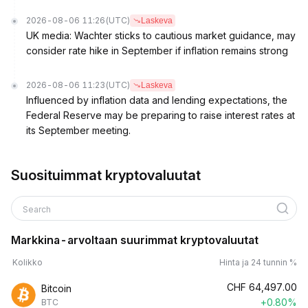
2026-08-06 11:26
(UTC)
Laskeva
UK media: Wachter sticks to cautious market guidance, may
consider rate hike in September if inflation remains strong
2026-08-06 11:23
(UTC)
Laskeva
Influenced by inflation data and lending expectations, the
Federal Reserve may be preparing to raise interest rates at
its September meeting.
Suosituimmat kryptovaluutat
Search
Markkina-arvoltaan suurimmat kryptovaluutat
Kolikko
Hinta ja 24 tunnin %
CHF
64,497.00
Bitcoin
+0.80%
BTC