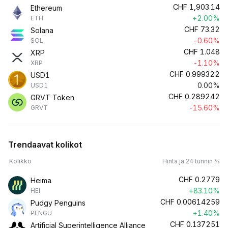
CHF
1,903.14
Ethereum
+2.00%
ETH
CHF
73.32
Solana
-0.60%
SOL
CHF
1.048
XRP
-1.10%
XRP
CHF
0.999322
USD1
0.00%
USD1
CHF
0.289242
GRVT Token
-15.60%
GRVT
Trendaavat kolikot
Kolikko
Hinta ja 24 tunnin %
CHF
0.2779
Heima
+83.10%
HEI
CHF
0.00614259
Pudgy Penguins
+1.40%
PENGU
CHF
0.137251
Artificial Superintelligence Alliance