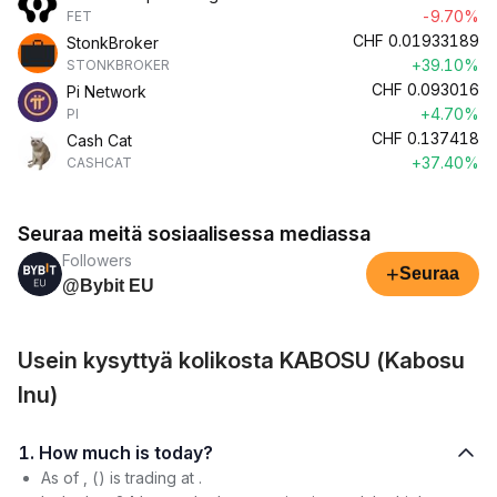
-9.70%
FET
CHF
0.01933189
StonkBroker
+39.10%
STONKBROKER
CHF
0.093016
Pi Network
+4.70%
PI
CHF
0.137418
Cash Cat
+37.40%
CASHCAT
Seuraa meitä sosiaalisessa mediassa
Followers
+
Seuraa
@Bybit EU
Usein kysyttyä kolikosta KABOSU (Kabosu
Inu)
1. How much is today?
As of , () is trading at .