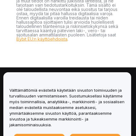
ja muut tiedot on hankittu julkisista lähteistä, ja ne
tarjotaan vain tiedotustarkoituksiin. Tämä sisältö ei
ole taloudellista neuvontaa eikä suositus tai tarjous
ostaa, myydä tai pitää hallussa digitaalisia varoja.
Ennen digitaalisilla varoilla treidausta tai niiden
hallussapitoa sijoittajien tulisi arvioida huolellisesti
taloudellinen tilanteensa ja riskinsietokykynsä sekä
tarvittaessa kääntyä pätevien laki-, vero- tai
sijoitusalan ammattilaisten puoleen. Lisätietoja saat
Bybit EU:n käyttöehdoista
.
Tietoa
Välttämättömiä evästeitä käytetään sivuston toimivuuden ja
Palvelut
turvallisuuden varmistamiseen. Suostumuksellasi käytämme
myös toiminnallisia, analytiikka-, markkinointi- ja sosiaalisen
median evästeitä muistaaksemme asetuksesi,
Tuki
ymmärtääksemme sivuston käyttöä, parantaaksemme
sivustoa ja tukeaksemme markkinointi- ja
Tuotteet
jakamisominaisuuksia.