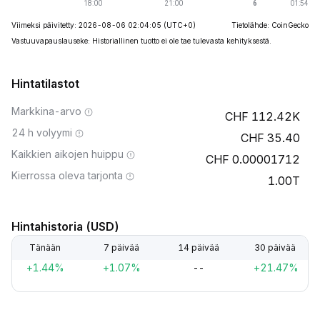
Viimeksi päivitetty: 2026-08-06 02:04:05
(UTC+0)
Tietolähde: CoinGecko
Vastuuvapauslauseke: Historiallinen tuotto ei ole tae tulevasta kehityksestä.
Hintatilastot
Markkina-arvo
112.42K
24 h volyymi
35.40
Kaikkien aikojen huippu
0.00001712
Kierrossa oleva tarjonta
1.00T
Hintahistoria (USD)
Tänään
7 päivää
14 päivää
30 päivää
+1.44%
+1.07%
--
+21.47%