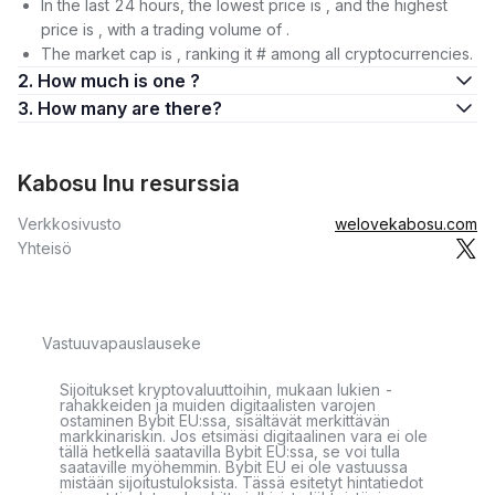
In the last 24 hours, the lowest price is , and the highest
price is , with a trading volume of .
The market cap is , ranking it # among all cryptocurrencies.
2. How much is one ?
3. How many are there?
Kabosu Inu resurssia
Verkkosivusto
welovekabosu.com
Yhteisö
Vastuuvapauslauseke
Sijoitukset kryptovaluuttoihin, mukaan lukien -
rahakkeiden ja muiden digitaalisten varojen
ostaminen Bybit EU:ssa, sisältävät merkittävän
markkinariskin. Jos etsimäsi digitaalinen vara ei ole
tällä hetkellä saatavilla Bybit EU:ssa, se voi tulla
saataville myöhemmin. Bybit EU ei ole vastuussa
mistään sijoitustuloksista. Tässä esitetyt hintatiedot