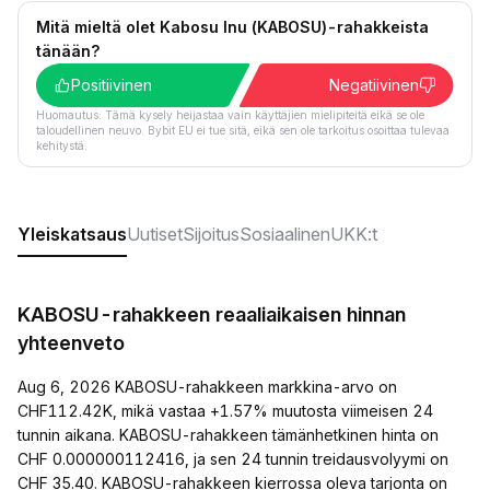
Mitä mieltä olet Kabosu Inu (KABOSU)-rahakkeista
tänään?
Positiivinen
Negatiivinen
Huomautus: Tämä kysely heijastaa vain käyttäjien mielipiteitä eikä se ole
taloudellinen neuvo. Bybit EU ei tue sitä, eikä sen ole tarkoitus osoittaa tulevaa
kehitystä.
Yleiskatsaus
Uutiset
Sijoitus
Sosiaalinen
UKK:t
KABOSU-rahakkeen reaaliaikaisen hinnan
yhteenveto
Aug 6, 2026 KABOSU-rahakkeen markkina-arvo on
CHF112.42K, mikä vastaa +1.57% muutosta viimeisen 24
tunnin aikana. KABOSU-rahakkeen tämänhetkinen hinta on
CHF 0.000000112416, ja sen 24 tunnin treidausvolyymi on
CHF 35.40. KABOSU-rahakkeen kierrossa oleva tarjonta on