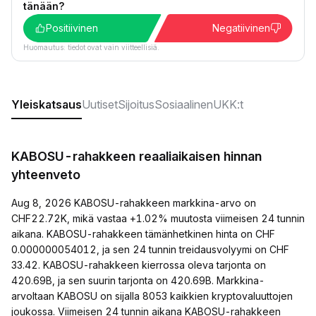
tänään?
Positiivinen
Negatiivinen
Huomautus: tiedot ovat vain viitteellisiä.
Yleiskatsaus
Uutiset
Sijoitus
Sosiaalinen
UKK:t
KABOSU-rahakkeen reaaliaikaisen hinnan
yhteenveto
Aug 8, 2026 KABOSU-rahakkeen markkina-arvo on
CHF22.72K, mikä vastaa +1.02% muutosta viimeisen 24 tunnin
aikana. KABOSU-rahakkeen tämänhetkinen hinta on CHF
0.000000054012, ja sen 24 tunnin treidausvolyymi on CHF
33.42. KABOSU-rahakkeen kierrossa oleva tarjonta on
420.69B, ja sen suurin tarjonta on 420.69B. Markkina-
arvoltaan KABOSU on sijalla 8053 kaikkien kryptovaluuttojen
joukossa. Viimeisen 24 tunnin aikana KABOSU-rahakkeen