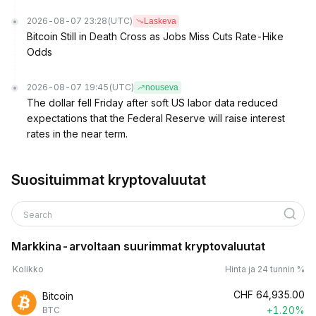
2026-08-07 23:28
(UTC)
Laskeva
Bitcoin Still in Death Cross as Jobs Miss Cuts Rate-Hike
Odds
2026-08-07 19:45
(UTC)
nouseva
The dollar fell Friday after soft US labor data reduced
expectations that the Federal Reserve will raise interest
rates in the near term.
Suosituimmat kryptovaluutat
Search
Markkina-arvoltaan suurimmat kryptovaluutat
Kolikko
Hinta ja 24 tunnin %
CHF
64,935.00
Bitcoin
+1.20%
BTC