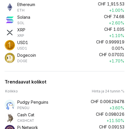
CHF
1,915.53
Ethereum
+1.00%
ETH
CHF
74.68
Solana
+2.60%
SOL
CHF
1.035
XRP
+1.10%
XRP
CHF
0.999919
USD1
0.00%
USD1
CHF
0.07031
Dogecoin
+1.70%
DOGE
Trendaavat kolikot
Kolikko
Hinta ja 24 tunnin %
CHF
0.00629478
Pudgy Penguins
+3.60%
PENGU
CHF
0.098026
Cash Cat
+11.50%
CASHCAT
CHF
0.09153
Pi Network