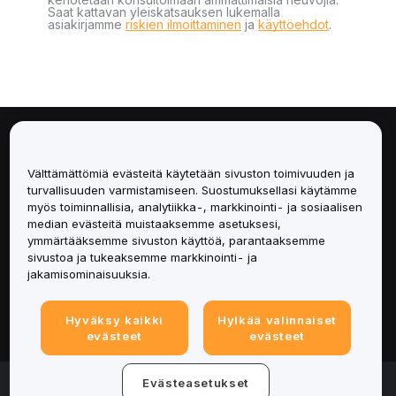
Saat kattavan yleiskatsauksen lukemalla
asiakirjamme
riskien ilmoittaminen
ja
käyttöehdot
.
Tietoa
Välttämättömiä evästeitä käytetään sivuston toimivuuden ja
Palvelut
turvallisuuden varmistamiseen. Suostumuksellasi käytämme
myös toiminnallisia, analytiikka-, markkinointi- ja sosiaalisen
median evästeitä muistaaksemme asetuksesi,
Tuki
ymmärtääksemme sivuston käyttöä, parantaaksemme
sivustoa ja tukeaksemme markkinointi- ja
Tuotteet
jakamisominaisuuksia.
Lakiasiat
Hyväksy kaikki
Hylkää valinnaiset
evästeet
evästeet
© 2025-2026 Bybit.eu. Kaikki oikeudet pidätetään.
Evästeasetukset