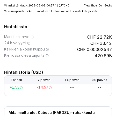
Viimeksi päivitetty: 2026-08-08 06:37:41
(UTC+0)
Tietolähde: CoinGecko
Vastuuvapauslauseke: Historiallinen tuotto ei ole tae tulevasta kehityksestä.
Hintatilastot
Markkina-arvo
22.72K
24 h volyymi
33.42
Kaikkien aikojen huippu
0.00002547
Kierrossa oleva tarjonta
420.69B
Hintahistoria (USD)
Tänään
7 päivää
14 päivää
30 päivää
+1.53%
-14.57%
--
--
Mitä mieltä olet Kabosu (KABOSU)-rahakkeista