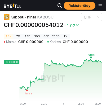
Rekisteröidy
Kryptohinnat
Kabosu-hinta KABOSU
Kabosu-hinta
KABOSU
CHF
CHF0.000000054012
+1.02%
24H
7D
14D
30D
60D
200D
1Y
Matala
CHF
0.000000
Korkea
CHF
0.000000