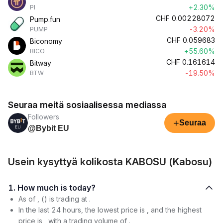
+2.30%
PI
CHF
0.00228072
Pump.fun
-3.20%
PUMP
CHF
0.059683
Biconomy
+55.60%
BICO
CHF
0.161614
Bitway
-19.50%
BTW
Seuraa meitä sosiaalisessa mediassa
Followers
+
Seuraa
@Bybit EU
Usein kysyttyä kolikosta KABOSU (Kabosu)
1. How much is today?
As of , () is trading at .
In the last 24 hours, the lowest price is , and the highest
price is , with a trading volume of .