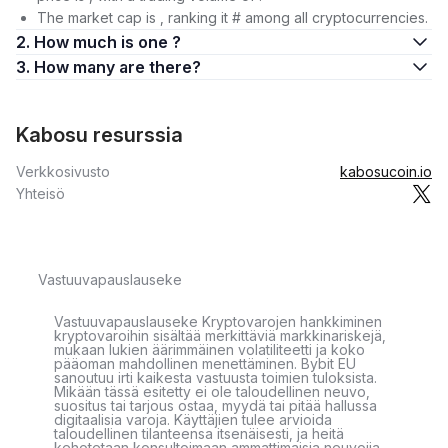
The market cap is , ranking it # among all cryptocurrencies.
2. How much is one ?
3. How many are there?
Kabosu resurssia
Verkkosivusto
kabosucoin.io
Yhteisö
Vastuuvapauslauseke
Vastuuvapauslauseke Kryptovarojen hankkiminen
kryptovaroihin sisältää merkittäviä markkinariskejä,
mukaan lukien äärimmäinen volatiliteetti ja koko
pääoman mahdollinen menettäminen. Bybit EU
sanoutuu irti kaikesta vastuusta toimien tuloksista.
Mikään tässä esitetty ei ole taloudellinen neuvo,
suositus tai tarjous ostaa, myydä tai pitää hallussa
digitaalisia varoja. Käyttäjien tulee arvioida
taloudellinen tilanteensa itsenäisesti, ja heitä
kehotetaan konsultoimaan ammattimaisia neuvojia.