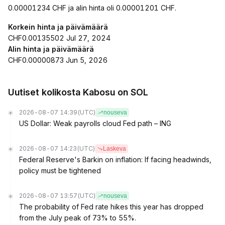
0.00001234 CHF ja alin hinta oli 0.00001201 CHF.
Korkein hinta ja päivämäärä
CHF0.00135502 Jul 27, 2024
Alin hinta ja päivämäärä
CHF0.00000873 Jun 5, 2026
Uutiset kolikosta Kabosu on SOL
2026-08-07 14:39
(UTC)
nouseva
US Dollar: Weak payrolls cloud Fed path – ING
2026-08-07 14:23
(UTC)
Laskeva
Federal Reserve's Barkin on inflation: If facing headwinds,
policy must be tightened
2026-08-07 13:57
(UTC)
nouseva
The probability of Fed rate hikes this year has dropped
from the July peak of 73% to 55%.