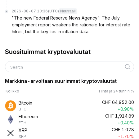
2026-08-07 13:36
(UTC)
Neutraali
"The new Federal Reserve News Agency": The July
employment report weakens the rationale for interest rate
hikes, but the key lies in inflation data.
Suosituimmat kryptovaluutat
Search
Markkina-arvoltaan suurimmat kryptovaluutat
Kolikko
Hinta ja 24 tunnin %
CHF
64,952.00
Bitcoin
+0.90%
BTC
CHF
1,914.89
Ethereum
+0.40%
ETH
CHF
1.028
XRP
-1.70%
XRP