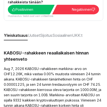
rahakkeista tänään?
Positiivinen
Negatiivinen
Huomautus: tiedot ovat vain viitteellisiä.
Yleiskatsaus
Uutiset
Sijoitus
Sosiaalinen
UKK:t
KABOSU-rahakkeen reaaliaikaisen hinnan
yhteenveto
Aug 7, 2026 KABOSU-rahakkeen markkina-arvo on
CHF12.26K, mikä vastaa 0.00% muutosta viimeisen 24 tunnin
aikana. KABOSU-rahakkeen tämänhetkinen hinta on CHF
0.00001225, ja sen 24 tunnin treidausvolyymi on CHF 74.25.
KABOSU-rahakkeen kierrossa oleva tarjonta on 1000.00M, ja
sen suurin tarjonta on 1.00B. Markkina-arvoltaan KABOSU on
sijalla 9332 kaikkien kryptovaluuttojen joukossa. Viimeisen 24
tunnin aikana KABOSU-rahakkeen korkein hinta oli