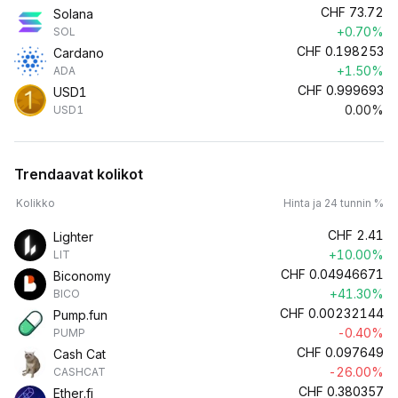
CHF
73.72
Solana
+0.70%
SOL
CHF
0.198253
Cardano
+1.50%
ADA
CHF
0.999693
USD1
0.00%
USD1
Trendaavat kolikot
Kolikko
Hinta ja 24 tunnin %
CHF
2.41
Lighter
+10.00%
LIT
CHF
0.04946671
Biconomy
+41.30%
BICO
CHF
0.00232144
Pump.fun
-0.40%
PUMP
CHF
0.097649
Cash Cat
-26.00%
CASHCAT
CHF
0.380357
Ether.fi