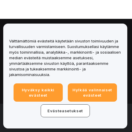
Tietoa
Välttämättömiä evästeitä käytetään sivuston toimivuuden ja
Palvelut
turvallisuuden varmistamiseen. Suostumuksellasi käytämme
myös toiminnallisia, analytiikka-, markkinointi- ja sosiaalisen
median evästeitä muistaaksemme asetuksesi,
Tuki
ymmärtääksemme sivuston käyttöä, parantaaksemme
sivustoa ja tukeaksemme markkinointi- ja
Tuotteet
jakamisominaisuuksia.
Lakiasiat
Hyväksy kaikki
Hylkää valinnaiset
evästeet
evästeet
© 2025-2026 Bybit.eu. All rights reserved.
Evästeasetukset
Palveluehdot
|
Tietosuojaehdot
|
Yritystiedot
(Impressum)
|
Evästeasetukset