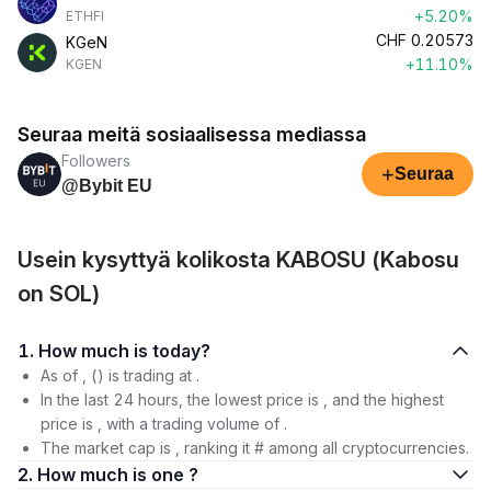
+5.20%
ETHFI
CHF
0.20573
KGeN
+11.10%
KGEN
Seuraa meitä sosiaalisessa mediassa
Followers
+
Seuraa
@Bybit EU
Usein kysyttyä kolikosta KABOSU (Kabosu
on SOL)
1. How much is today?
As of , () is trading at .
In the last 24 hours, the lowest price is , and the highest
price is , with a trading volume of .
The market cap is , ranking it # among all cryptocurrencies.
2. How much is one ?