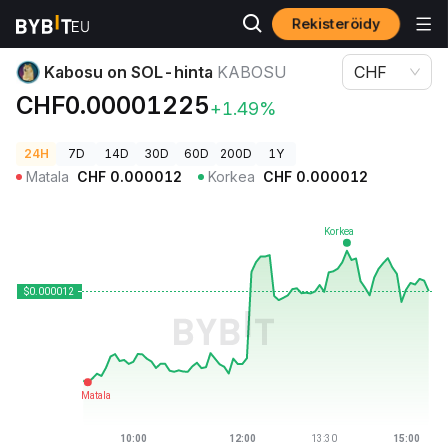
Rekisteröidy
Kryptohinnat
Kabosu on SOL-hinta KABOSU
Kabosu on SOL-hinta
KABOSU
CHF
CHF0.00001225
+1.49%
24H
7D
14D
30D
60D
200D
1Y
Matala
CHF
0.000012
Korkea
CHF
0.000012