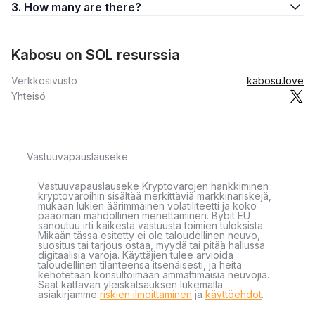
3. How many are there?
Kabosu on SOL resurssia
Verkkosivusto
kabosu.love
Yhteisö
Vastuuvapauslauseke
Vastuuvapauslauseke Kryptovarojen hankkiminen
kryptovaroihin sisältää merkittäviä markkinariskejä,
mukaan lukien äärimmäinen volatiliteetti ja koko
pääoman mahdollinen menettäminen. Bybit EU
sanoutuu irti kaikesta vastuusta toimien tuloksista.
Mikään tässä esitetty ei ole taloudellinen neuvo,
suositus tai tarjous ostaa, myydä tai pitää hallussa
digitaalisia varoja. Käyttäjien tulee arvioida
taloudellinen tilanteensa itsenäisesti, ja heitä
kehotetaan konsultoimaan ammattimaisia neuvojia.
Saat kattavan yleiskatsauksen lukemalla
asiakirjamme
riskien ilmoittaminen
ja
käyttöehdot
.