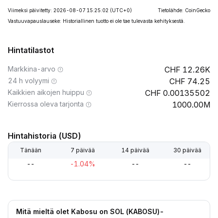
Viimeksi päivitetty: 2026-08-07 15:25:02
(UTC+0)
Tietolähde: CoinGecko
Vastuuvapauslauseke: Historiallinen tuotto ei ole tae tulevasta kehityksestä.
Hintatilastot
Markkina-arvo
12.26K
24 h volyymi
74.25
Kaikkien aikojen huippu
0.00135502
Kierrossa oleva tarjonta
1000.00M
Hintahistoria (USD)
Tänään
7 päivää
14 päivää
30 päivää
--
-1.04%
--
--
Mitä mieltä olet Kabosu on SOL (KABOSU)-