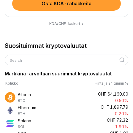
Osta KDA-rahakkeita
→
KDA/CHF-laskuri
Suosituimmat kryptovaluutat
Search
Markkina-arvoltaan suurimmat kryptovaluutat
Kolikko
Hinta ja 24 tunnin %
CHF
64,160.00
Bitcoin
-0.50%
BTC
CHF
1,897.79
Ethereum
-0.20%
ETH
CHF
72.32
Solana
-1.90%
SOL