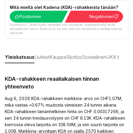
Mitä mieltä olet Kadena (KDA)-rahakkeista tänään?
Positiivinen
Negatiivinen
Huomautus: Tämä kysely heijastaa vain käyttäjien mielipiteitä eikä se ole
taloudellinen neuvo. Bybit EU ei tue sitä, eikä sen ole tarkoitus osoittaa tulevaa
kehitystä.
Yleiskatsaus
Uutiset
Kauppa
Sijoitus
Sosiaalinen
UKK:t
KDA-rahakkeen reaaliaikaisen hinnan
yhteenveto
Aug 6, 2026 KDA-rahakkeen markkina-arvo on CHF1.07M,
mikä vastaa +0.67% muutosta viimeisen 24 tunnin aikana.
KDA-rahakkeen tämänhetkinen hinta on CHF 0.00317266, ja
sen 24 tunnin treidausvolyymi on CHF 6.13K. KDA-rahakkeen
kierrossa oleva tarjonta on 338.59M, ja sen suurin tarjonta on
1.00B. Markkina-arvoltaan KDA on sijalla 2570 kaikkien