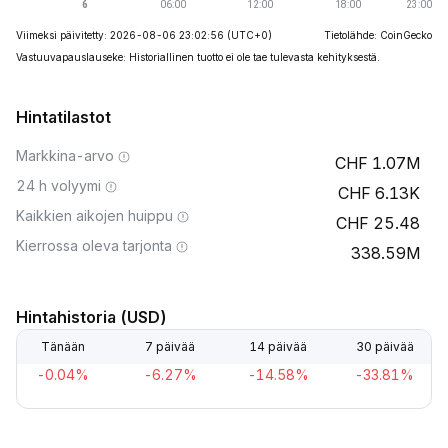
Viimeksi päivitetty: 2026-08-06 23:02:56
(UTC+0)
Tietolähde: CoinGecko
Vastuuvapauslauseke: Historiallinen tuotto ei ole tae tulevasta kehityksestä.
Hintatilastot
Markkina-arvo
1.07M
24 h volyymi
6.13K
Kaikkien aikojen huippu
25.48
Kierrossa oleva tarjonta
338.59M
Hintahistoria (USD)
Tänään
7 päivää
14 päivää
30 päivää
-0.04%
-6.27%
-14.58%
-33.81%