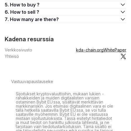
5. How to buy ?
6. How to sell ?
7. How many are there?
Kadena resurssia
Verkkosivusto
kda-chain.org
WhitePaper
Yhteisö
Vastuuvapauslauseke
Sijoitukset kryptovaluuttoihin, mukaan lukien -
rahakkeiden ja muiden digitaalisten varojen
ostaminen Bybit EU:ssa, sisältävät merkittävän
markkinariskin. Jos etsimäsi digitaalinen vara ei ole
tällä hetkellä saatavilla Bybit EU:ssa, se voi tulla
saataville myöhemmin. Bybit EU ei ole vastuussa
mistään sijoitustuloksista. Tässä esitetyt hintatiedot
ja muut tiedot on hankittu julkisista lähteistä, ja ne
tarjotaan vain tiedotustarkoituksiin. Tämä sisältö ei
ole taloudellista neuvontaa eikä suositus tai tarjous