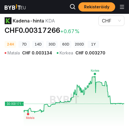
Rekisteröidy
Kryptohinnat
Kadena-hinta KDA
Kadena-hinta
KDA
CHF
CHF0.00317266
+0.67%
24H
7D
14D
30D
60D
200D
1Y
Matala
CHF
0.003134
Korkea
CHF
0.003270