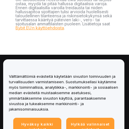
ostaa, myydä tai pitää hallussa digitaalisia varoja.
Ennen digitaalisilla varoilla treidausta tai niiden
hallussapitoa sijoittajien tulisi arvioida huolellisesti
taloudellinen tilanteensa ja riskinsietokykynsä sekä
tarvittaessa kääntyä pätevien laki-, vero- tai
sijoitusalan ammattilaisten puoleen. Lisätietoja saat
Bybit EU:n käyttöehdoista
.
Tietoa
Välttämättömiä evästeitä käytetään sivuston toimivuuden ja
Palvelut
turvallisuuden varmistamiseen. Suostumuksellasi käytämme
myös toiminnallisia, analytiikka-, markkinointi- ja sosiaalisen
median evästeitä muistaaksemme asetuksesi,
Tuki
ymmärtääksemme sivuston käyttöä, parantaaksemme
sivustoa ja tukeaksemme markkinointi- ja
Tuotteet
jakamisominaisuuksia.
Lakiasiat
Hyväksy kaikki
Hylkää valinnaiset