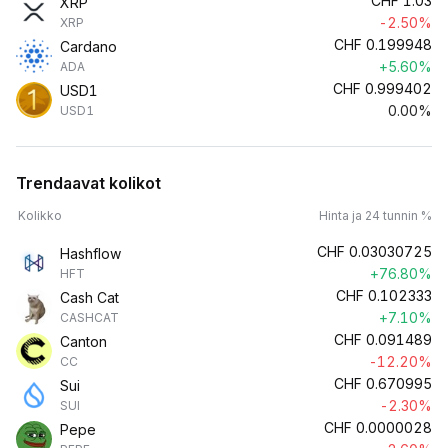
CHF
1.03
XRP
-2.50%
XRP
CHF
0.199948
Cardano
+5.60%
ADA
CHF
0.999402
USD1
0.00%
USD1
Trendaavat kolikot
Kolikko
Hinta ja 24 tunnin %
CHF
0.03030725
Hashflow
+76.80%
HFT
CHF
0.102333
Cash Cat
+7.10%
CASHCAT
CHF
0.091489
Canton
-12.20%
CC
CHF
0.670995
Sui
-2.30%
SUI
CHF
0.0000028
Pepe