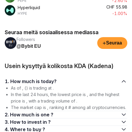
-2.60%
PEPE
CHF
55.98
Hyperliquid
-1.00%
HYPE
Seuraa meitä sosiaalisessa mediassa
Followers
+
Seuraa
@Bybit EU
Usein kysyttyä kolikosta KDA (Kadena)
1. How much is today?
As of , () is trading at .
In the last 24 hours, the lowest price is , and the highest
price is , with a trading volume of .
The market cap is , ranking it # among all cryptocurrencies.
2. How much is one ?
3. How to invest in ?
4. Where to buy ?