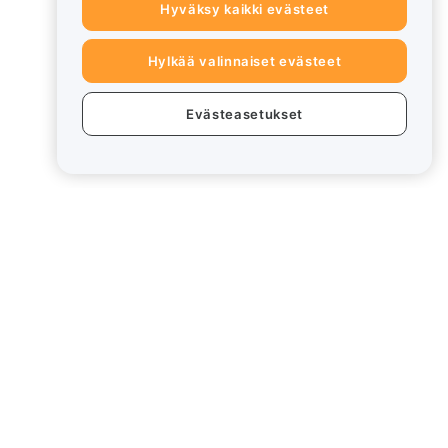
Hyväksy kaikki evästeet
Hylkää valinnaiset evästeet
Evästeasetukset
eet
Lakiasiat
Eturistiriitapolitiikka
Yhteenveto säilytys- ja
hallinnointikäytännöstä
rd
ESG-tiedot