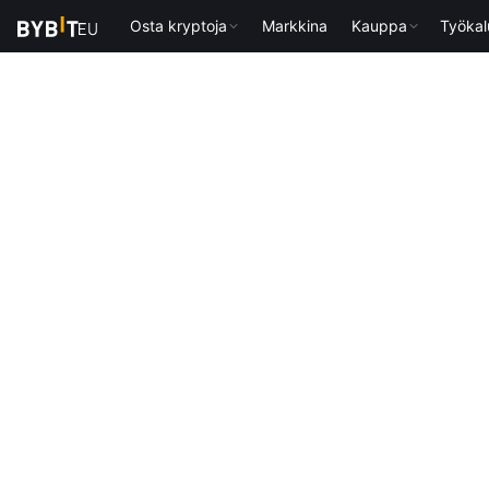
Osta kryptoja
Markkina
Kauppa
Työkal