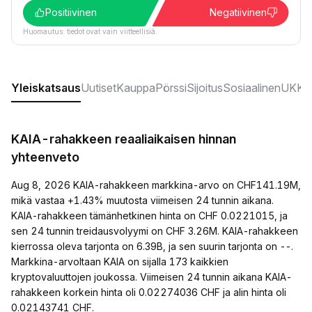
Positiivinen
Negatiivinen
Huomautus: tiedot ovat vain viitteellisiä.
Yleiskatsaus
Uutiset
Kauppa
Pörssi
Sijoitus
Sosiaalinen
UKK:t
KAIA-rahakkeen reaaliaikaisen hinnan
yhteenveto
Aug 8, 2026 KAIA-rahakkeen markkina-arvo on CHF141.19M,
mikä vastaa +1.43% muutosta viimeisen 24 tunnin aikana.
KAIA-rahakkeen tämänhetkinen hinta on CHF 0.0221015, ja
sen 24 tunnin treidausvolyymi on CHF 3.26M. KAIA-rahakkeen
kierrossa oleva tarjonta on 6.39B, ja sen suurin tarjonta on --.
Markkina-arvoltaan KAIA on sijalla 173 kaikkien
kryptovaluuttojen joukossa. Viimeisen 24 tunnin aikana KAIA-
rahakkeen korkein hinta oli 0.02274036 CHF ja alin hinta oli
0.02143741 CHF.