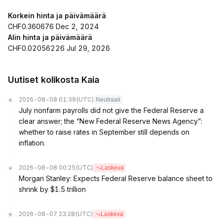
Korkein hinta ja päivämäärä
CHF0.360676 Dec 2, 2024
Alin hinta ja päivämäärä
CHF0.02056226 Jul 29, 2026
Uutiset kolikosta Kaia
2026-08-08 01:39
(UTC)
Neutraali
July nonfarm payrolls did not give the Federal Reserve a
clear answer; the “New Federal Reserve News Agency”:
whether to raise rates in September still depends on
inflation.
2026-08-08 00:25
(UTC)
Laskeva
Morgan Stanley: Expects Federal Reserve balance sheet to
shrink by $1.5 trillion
2026-08-07 23:28
(UTC)
Laskeva