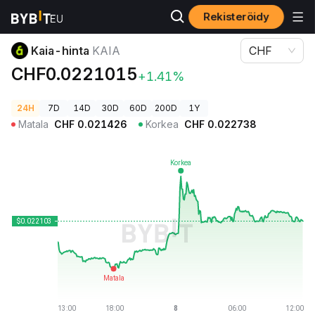
Rekisteröidy
Kryptohinnat
Kaia-hinta KAIA
Kaia-hinta
KAIA
CHF
CHF0.0221015
+1.41%
24H
7D
14D
30D
60D
200D
1Y
Matala
CHF
0.021426
Korkea
CHF
0.022738