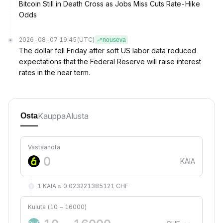
Bitcoin Still in Death Cross as Jobs Miss Cuts Rate-Hike
Odds
2026-08-07 19:45
(UTC)
nouseva
The dollar fell Friday after soft US labor data reduced
expectations that the Federal Reserve will raise interest
rates in the near term.
Kauppa
Alusta
Osta
Vastaanota
KAIA
1 KAIA ≈ 0.023221385121 CHF
Kuluta (10 ~ 16000)