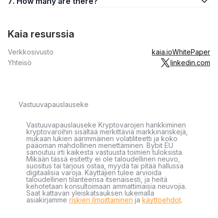
7. How many are there?
Kaia resurssia
Verkkosivusto
kaia.io
WhitePaper
Yhteisö
linkedin.com
Vastuuvapauslauseke
Vastuuvapauslauseke Kryptovarojen hankkiminen
kryptovaroihin sisältää merkittäviä markkinariskejä,
mukaan lukien äärimmäinen volatiliteetti ja koko
pääoman mahdollinen menettäminen. Bybit EU
sanoutuu irti kaikesta vastuusta toimien tuloksista.
Mikään tässä esitetty ei ole taloudellinen neuvo,
suositus tai tarjous ostaa, myydä tai pitää hallussa
digitaalisia varoja. Käyttäjien tulee arvioida
taloudellinen tilanteensa itsenäisesti, ja heitä
kehotetaan konsultoimaan ammattimaisia neuvojia.
Saat kattavan yleiskatsauksen lukemalla
asiakirjamme
riskien ilmoittaminen
ja
käyttöehdot
.