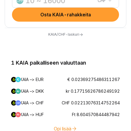
CHF
CHF
Osta KAIA-rahakkeita
→
KAIA/CHF-laskuri
1 KAIA paikalliseen valuuttaan
KAIA –> EUR
€ 0.02369275486311267
KAIA –> DKK
kr 0.17715626786249192
KAIA –> CHF
CHF 0.02213076314752264
KAIA –> HUF
Ft 8.604570844487942
Opi lisää