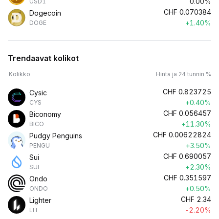
0.00%
USD1
CHF
0.070384
Dogecoin
+1.40%
DOGE
Trendaavat kolikot
Kolikko
Hinta ja 24 tunnin %
CHF
0.823725
Cysic
+0.40%
CYS
CHF
0.056457
Biconomy
+11.30%
BICO
CHF
0.00622824
Pudgy Penguins
+3.50%
PENGU
CHF
0.690057
Sui
+2.30%
SUI
CHF
0.351597
Ondo
+0.50%
ONDO
CHF
2.34
Lighter
-2.20%
LIT