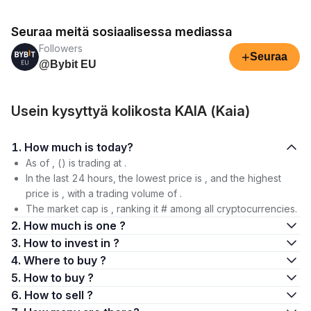
Seuraa meitä sosiaalisessa mediassa
Followers
+
Seuraa
@Bybit EU
Usein kysyttyä kolikosta KAIA (Kaia)
1. How much is today?
As of , () is trading at .
In the last 24 hours, the lowest price is , and the highest
price is , with a trading volume of .
The market cap is , ranking it # among all cryptocurrencies.
2. How much is one ?
3. How to invest in ?
4. Where to buy ?
5. How to buy ?
6. How to sell ?