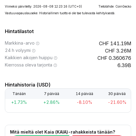
Viimeksi päivitetty: 2026-08-08 12:23:16
(UTC+0)
Tietolähde: CoinGecko
Vastuuvapauslauseke: Historiallinen tuotto ei ole tae tulevasta kehityksestä.
Hintatilastot
Markkina-arvo
141.19M
24 h volyymi
3.26M
Kaikkien aikojen huippu
0.360676
Kierrossa oleva tarjonta
6.39B
Hintahistoria (USD)
Tänään
7 päivää
14 päivää
30 päivää
+1.73%
+2.86%
-8.10%
-21.60%
Mitä mieltä olet Kaia (KAIA)-rahakkeista tänään?