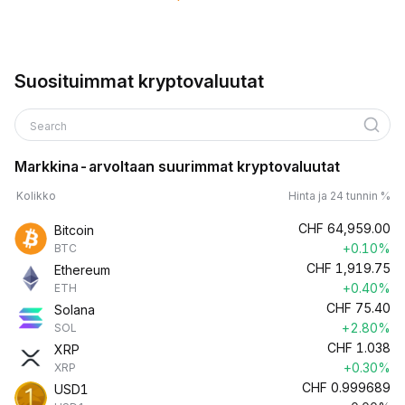
Suosituimmat kryptovaluutat
Search
Markkina-arvoltaan suurimmat kryptovaluutat
Kolikko
Hinta ja 24 tunnin %
CHF
64,959.00
Bitcoin
+0.10%
BTC
CHF
1,919.75
Ethereum
+0.40%
ETH
CHF
75.40
Solana
+2.80%
SOL
CHF
1.038
XRP
+0.30%
XRP
CHF
0.999689
USD1