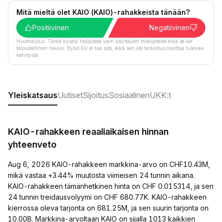
Mitä mieltä olet KAIO (KAIO)-rahakkeista tänään?
Positiivinen
Negatiivinen
Huomautus: Tämä kysely heijastaa vain käyttäjien mielipiteitä eikä se ole
taloudellinen neuvo. Bybit EU ei tue sitä, eikä sen ole tarkoitus osoittaa tulevaa
kehitystä.
Yleiskatsaus
Uutiset
Sijoitus
Sosiaalinen
UKK:t
KAIO-rahakkeen reaaliaikaisen hinnan
yhteenveto
Aug 6, 2026 KAIO-rahakkeen markkina-arvo on CHF10.43M,
mikä vastaa +3.44% muutosta viimeisen 24 tunnin aikana.
KAIO-rahakkeen tämänhetkinen hinta on CHF 0.015314, ja sen
24 tunnin treidausvolyymi on CHF 680.77K. KAIO-rahakkeen
kierrossa oleva tarjonta on 681.25M, ja sen suurin tarjonta on
10.00B. Markkina-arvoltaan KAIO on sijalla 1013 kaikkien