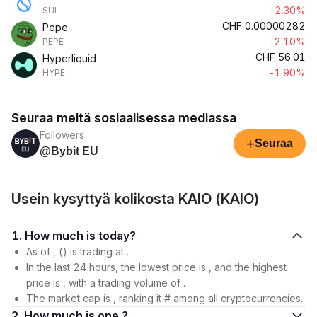
-2.30%
SUI
CHF
0.00000282
Pepe
-2.10%
PEPE
CHF
56.01
Hyperliquid
-1.90%
HYPE
Seuraa meitä sosiaalisessa mediassa
Followers
+
Seuraa
@Bybit EU
Usein kysyttyä kolikosta KAIO (KAIO)
1. How much is today?
As of , () is trading at .
In the last 24 hours, the lowest price is , and the highest
price is , with a trading volume of .
The market cap is , ranking it # among all cryptocurrencies.
2. How much is one ?