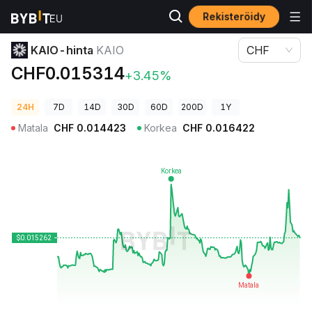
Rekisteröidy
Kryptohinnat
KAIO-hinta KAIO
KAIO-hinta
KAIO
CHF
CHF0.015314
+3.45%
24H
7D
14D
30D
60D
200D
1Y
Matala
CHF
0.014423
Korkea
CHF
0.016422