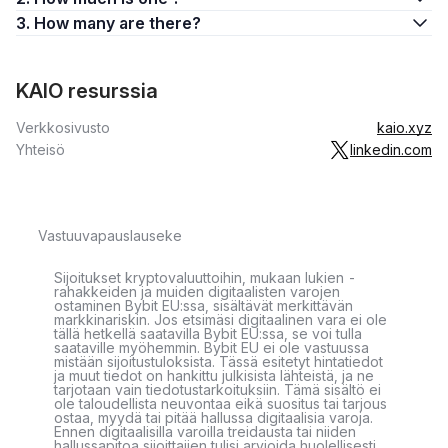
3. How many are there?
KAIO resurssia
Verkkosivusto
kaio.xyz
Yhteisö
linkedin.com
Vastuuvapauslauseke
Sijoitukset kryptovaluuttoihin, mukaan lukien -
rahakkeiden ja muiden digitaalisten varojen
ostaminen Bybit EU:ssa, sisältävät merkittävän
markkinariskin. Jos etsimäsi digitaalinen vara ei ole
tällä hetkellä saatavilla Bybit EU:ssa, se voi tulla
saataville myöhemmin. Bybit EU ei ole vastuussa
mistään sijoitustuloksista. Tässä esitetyt hintatiedot
ja muut tiedot on hankittu julkisista lähteistä, ja ne
tarjotaan vain tiedotustarkoituksiin. Tämä sisältö ei
ole taloudellista neuvontaa eikä suositus tai tarjous
ostaa, myydä tai pitää hallussa digitaalisia varoja.
Ennen digitaalisilla varoilla treidausta tai niiden
hallussapitoa sijoittajien tulisi arvioida huolellisesti