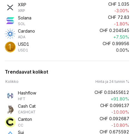
CHF
1.035
XRP
-3.00%
XRP
CHF
72.83
Solana
-1.80%
SOL
CHF
0.204545
Cardano
+7.50%
ADA
CHF
0.99956
USD1
0.00%
USD1
Trendaavat kolikot
Kolikko
Hinta ja 24 tunnin %
CHF
0.03455612
Hashflow
+91.80%
HFT
CHF
0.099137
Cash Cat
-10.00%
CASHCAT
CHF
0.092687
Canton
-10.80%
CC
CHF
0.675592
Sui