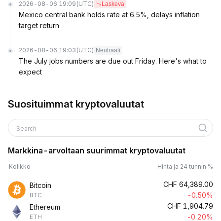
2026-08-06 19:09
(UTC)
Laskeva
Mexico central bank holds rate at 6.5%, delays inflation
target return
2026-08-06 19:03
(UTC)
Neutraali
The July jobs numbers are due out Friday. Here's what to
expect
Suosituimmat kryptovaluutat
Search
Markkina-arvoltaan suurimmat kryptovaluutat
Kolikko
Hinta ja 24 tunnin %
CHF
64,389.00
Bitcoin
-0.50%
BTC
CHF
1,904.79
Ethereum
-0.20%
ETH