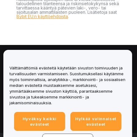
taloudellinen tilanteensa ja riskinsietokykynsä sekä
tarvittaessa kääntyä pätevien laki-, vero- tai
sijoitusalan ammattilaisten puoleen. Lisätietoja saat
Bybit EU:n käyttöehdoista
.
Tietoa
Välttämättömiä evästeitä käytetään sivuston toimivuuden ja
Palvelut
turvallisuuden varmistamiseen. Suostumuksellasi käytämme
myös toiminnallisia, analytiikka-, markkinointi- ja sosiaalisen
median evästeitä muistaaksemme asetuksesi,
Tuki
ymmärtääksemme sivuston käyttöä, parantaaksemme
sivustoa ja tukeaksemme markkinointi- ja
Tuotteet
jakamisominaisuuksia.
Lakiasiat
Hyväksy kaikki
Hylkää valinnaiset
evästeet
evästeet