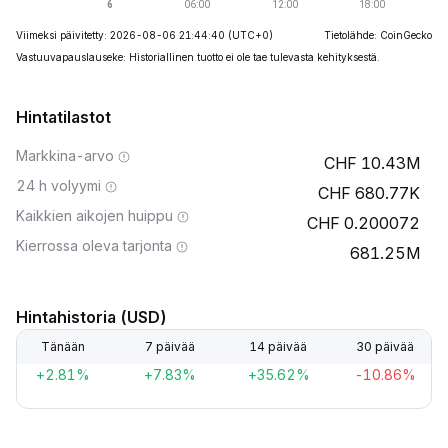
Viimeksi päivitetty: 2026-08-06 21:44:40
(UTC+0)
Tietolähde: CoinGecko
Vastuuvapauslauseke: Historiallinen tuotto ei ole tae tulevasta kehityksestä.
Hintatilastot
Markkina-arvo
10.43M
24 h volyymi
680.77K
Kaikkien aikojen huippu
0.200072
Kierrossa oleva tarjonta
681.25M
Hintahistoria (USD)
Tänään
7 päivää
14 päivää
30 päivää
+2.81%
+7.83%
+35.62%
-10.86%