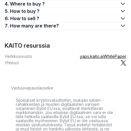
4. Where to buy ?
5. How to buy ?
6. How to sell ?
7. How many are there?
KAITO resurssia
Verkkosivusto
yaps.kaito.ai
WhitePaper
Yhteisö
Vastuuvapauslauseke
Sijoitukset kryptovaluuttoihin, mukaan lukien -
rahakkeiden ja muiden digitaalisten varojen
ostaminen Bybit EU:ssa, sisältävät merkittävän
markkinariskin. Jos etsimäsi digitaalinen vara ei ole
tällä hetkellä saatavilla Bybit EU:ssa, se voi tulla
saataville myöhemmin. Bybit EU ei ole vastuussa
mistään sijoitustuloksista. Tässä esitetyt hintatiedot
ja muut tiedot on hankittu julkisista lähteistä, ja ne