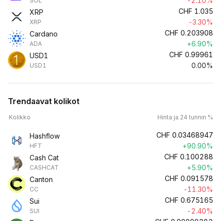
-2.10%
SOL
CHF
1.035
XRP
-3.30%
XRP
CHF
0.203908
Cardano
+6.90%
ADA
CHF
0.99961
USD1
0.00%
USD1
Trendaavat kolikot
Kolikko
Hinta ja 24 tunnin %
CHF
0.03468947
Hashflow
+90.90%
HFT
CHF
0.100288
Cash Cat
+5.90%
CASHCAT
CHF
0.091578
Canton
-11.30%
CC
CHF
0.675165
Sui
-2.40%
SUI