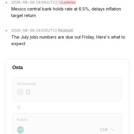
2026-08-06 19:09
(UTC)
Laskeva
Mexico central bank holds rate at 6.5%, delays inflation
target return
2026-08-06 19:03
(UTC)
Neutraali
The July jobs numbers are due out Friday. Here's what to
expect
Osta
Vastaanota
Kuluta
CHF
CHF