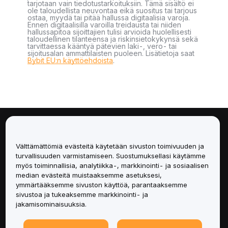
tarjotaan vain tiedotustarkoituksiin. Tämä sisältö ei
ole taloudellista neuvontaa eikä suositus tai tarjous
ostaa, myydä tai pitää hallussa digitaalisia varoja.
Ennen digitaalisilla varoilla treidausta tai niiden
hallussapitoa sijoittajien tulisi arvioida huolellisesti
taloudellinen tilanteensa ja riskinsietokykynsä sekä
tarvittaessa kääntyä pätevien laki-, vero- tai
sijoitusalan ammattilaisten puoleen. Lisätietoja saat
Bybit EU:n käyttöehdoista
.
Tietoa
Välttämättömiä evästeitä käytetään sivuston toimivuuden ja
Palvelut
turvallisuuden varmistamiseen. Suostumuksellasi käytämme
myös toiminnallisia, analytiikka-, markkinointi- ja sosiaalisen
median evästeitä muistaaksemme asetuksesi,
Tuki
ymmärtääksemme sivuston käyttöä, parantaaksemme
sivustoa ja tukeaksemme markkinointi- ja
Tuotteet
jakamisominaisuuksia.