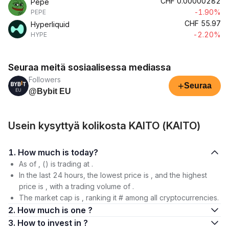
CHF
0.00000282
Pepe
-1.90%
PEPE
CHF
55.97
Hyperliquid
-2.20%
HYPE
Seuraa meitä sosiaalisessa mediassa
Followers
+
Seuraa
@Bybit EU
Usein kysyttyä kolikosta KAITO (KAITO)
1. How much is today?
As of , () is trading at .
In the last 24 hours, the lowest price is , and the highest
price is , with a trading volume of .
The market cap is , ranking it # among all cryptocurrencies.
2. How much is one ?
3. How to invest in ?