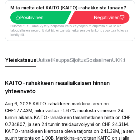
Mitä mieltä olet KAITO (KAITO)-rahakkeista tänään?
Positiivinen
Negatiivinen
Huomautus: Tämä kysely heijastaa vain käyttäjien mielipiteitä eikä se ole
taloudellinen neuvo. Bybit EU ei tue sitä, eikä sen ole tarkoitus osoittaa tulevaa
kehitystä.
Yleiskatsaus
Uutiset
Kauppa
Sijoitus
Sosiaalinen
UKK:t
KAITO-rahakkeen reaaliaikaisen hinnan
yhteenveto
Aug 6, 2026 KAITO-rahakkeen markkina-arvo on
CHF177.43M, mikä vastaa -1.67% muutosta viimeisen 24
tunnin aikana. KAITO-rahakkeen tämänhetkinen hinta on CHF
0.734807, ja sen 24 tunnin treidausvolyymi on CHF 24.31M.
KAITO-rahakkeen kierrossa oleva tarjonta on 241.39M, ja sen
suurin tarjonta on 1.00B. Markkina-arvoltaan KAITO on sijalla