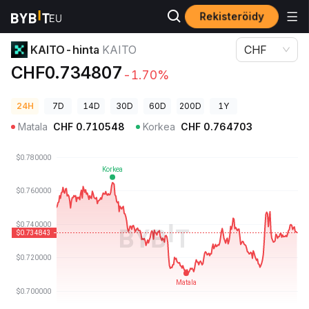
Rekisteröidy
Kryptohinnat
KAITO-hinta KAITO
KAITO-hinta
KAITO
CHF
CHF0.734807
-1.70%
24H
7D
14D
30D
60D
200D
1Y
Matala
CHF
0.710548
Korkea
CHF
0.764703