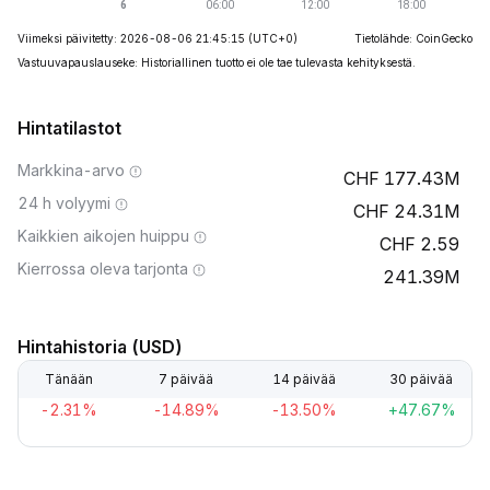
Viimeksi päivitetty: 2026-08-06 21:45:15
(UTC+0)
Tietolähde: CoinGecko
Vastuuvapauslauseke: Historiallinen tuotto ei ole tae tulevasta kehityksestä.
Hintatilastot
Markkina-arvo
177.43M
24 h volyymi
24.31M
Kaikkien aikojen huippu
2.59
Kierrossa oleva tarjonta
241.39M
Hintahistoria (USD)
Tänään
7 päivää
14 päivää
30 päivää
-2.31%
-14.89%
-13.50%
+47.67%