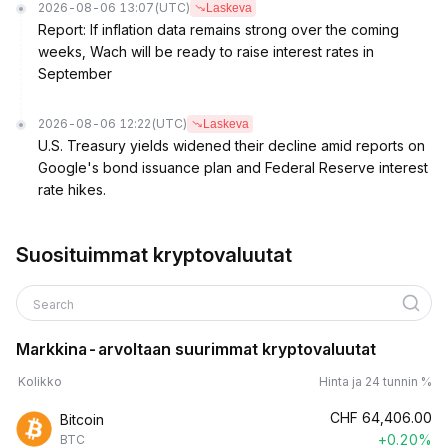
2026-08-06 13:07
(UTC)
Laskeva
Report: If inflation data remains strong over the coming
weeks, Wach will be ready to raise interest rates in
September
2026-08-06 12:22
(UTC)
Laskeva
U.S. Treasury yields widened their decline amid reports on
Google's bond issuance plan and Federal Reserve interest
rate hikes.
Suosituimmat kryptovaluutat
Search
Markkina-arvoltaan suurimmat kryptovaluutat
Kolikko
Hinta ja 24 tunnin %
CHF
64,406.00
Bitcoin
+0.20%
BTC