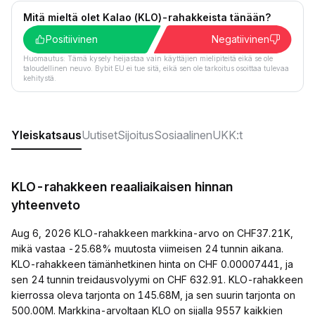
Mitä mieltä olet Kalao (KLO)-rahakkeista tänään?
Positiivinen
Negatiivinen
Huomautus: Tämä kysely heijastaa vain käyttäjien mielipiteitä eikä se ole
taloudellinen neuvo. Bybit EU ei tue sitä, eikä sen ole tarkoitus osoittaa tulevaa
kehitystä.
Yleiskatsaus
Uutiset
Sijoitus
Sosiaalinen
UKK:t
KLO-rahakkeen reaaliaikaisen hinnan
yhteenveto
Aug 6, 2026 KLO-rahakkeen markkina-arvo on CHF37.21K,
mikä vastaa -25.68% muutosta viimeisen 24 tunnin aikana.
KLO-rahakkeen tämänhetkinen hinta on CHF 0.00007441, ja
sen 24 tunnin treidausvolyymi on CHF 632.91. KLO-rahakkeen
kierrossa oleva tarjonta on 145.68M, ja sen suurin tarjonta on
500.00M. Markkina-arvoltaan KLO on sijalla 9557 kaikkien