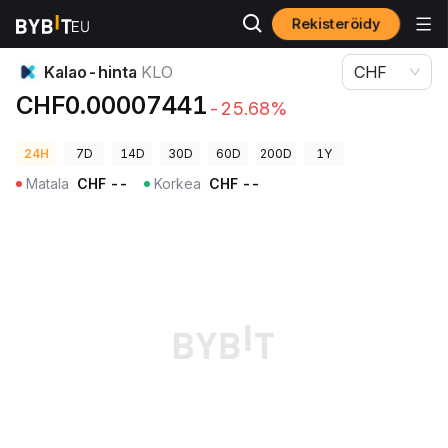
Rekisteröidy
Kryptohinnat
Kalao-hinta KLO
Kalao-hinta
KLO
CHF
CHF0.00007441
-25.68%
24H
7D
14D
30D
60D
200D
1Y
Matala
CHF
--
Korkea
CHF
--