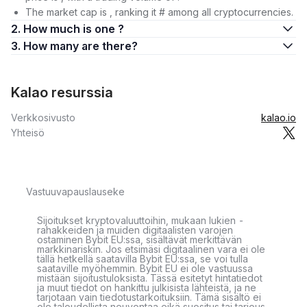
The market cap is , ranking it # among all cryptocurrencies.
2. How much is one ?
3. How many are there?
Kalao resurssia
Verkkosivusto
kalao.io
Yhteisö
Vastuuvapauslauseke
Sijoitukset kryptovaluuttoihin, mukaan lukien -
rahakkeiden ja muiden digitaalisten varojen
ostaminen Bybit EU:ssa, sisältävät merkittävän
markkinariskin. Jos etsimäsi digitaalinen vara ei ole
tällä hetkellä saatavilla Bybit EU:ssa, se voi tulla
saataville myöhemmin. Bybit EU ei ole vastuussa
mistään sijoitustuloksista. Tässä esitetyt hintatiedot
ja muut tiedot on hankittu julkisista lähteistä, ja ne
tarjotaan vain tiedotustarkoituksiin. Tämä sisältö ei
ole taloudellista neuvontaa eikä suositus tai tarjous