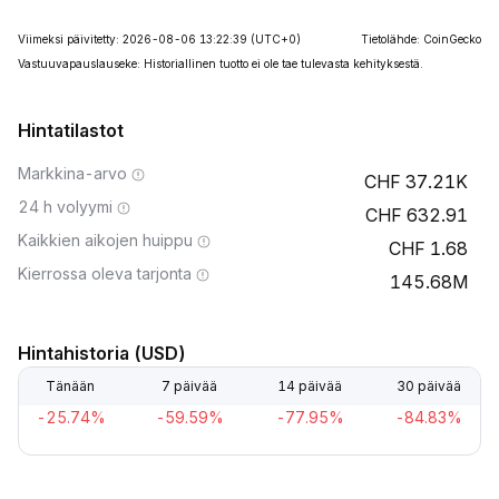
Viimeksi päivitetty: 2026-08-06 13:22:39
(UTC+0)
Tietolähde: CoinGecko
Vastuuvapauslauseke: Historiallinen tuotto ei ole tae tulevasta kehityksestä.
Hintatilastot
Markkina-arvo
37.21K
24 h volyymi
632.91
Kaikkien aikojen huippu
1.68
Kierrossa oleva tarjonta
145.68M
Hintahistoria (USD)
Tänään
7 päivää
14 päivää
30 päivää
-25.74%
-59.59%
-77.95%
-84.83%