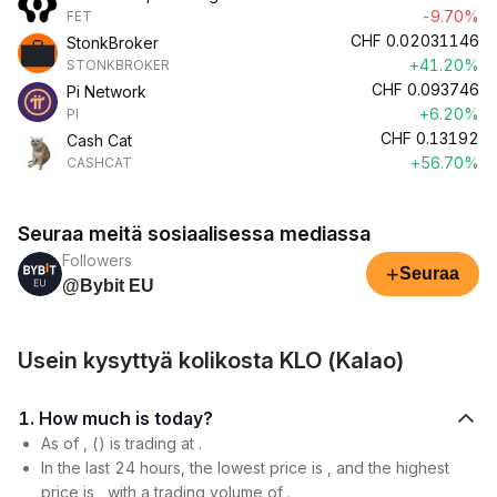
-9.70%
FET
CHF
0.02031146
StonkBroker
+41.20%
STONKBROKER
CHF
0.093746
Pi Network
+6.20%
PI
CHF
0.13192
Cash Cat
+56.70%
CASHCAT
Seuraa meitä sosiaalisessa mediassa
Followers
+
Seuraa
@Bybit EU
Usein kysyttyä kolikosta KLO (Kalao)
1. How much is today?
As of , () is trading at .
In the last 24 hours, the lowest price is , and the highest
price is , with a trading volume of .