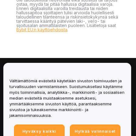
ostaa, myydä tai pitää hallussa digitaalisia varoja.
Ennen digitaalisilla varoilla treidausta tai niiden
hallussapitoa sijoittajien tulisi arvioida huolellisesti
taloudellinen tilanteensa ja riskinsietokykynsä sekä
tarvittaessa kääntyä pätevien laki-, vero- tai
sijoitusalan ammattilaisten puoleen. Lisätietoja saat
Bybit EU:n käyttöehdoista
.
Tietoa
Välttämättömiä evästeitä käytetään sivuston toimivuuden ja
Palvelut
turvallisuuden varmistamiseen. Suostumuksellasi käytämme
myös toiminnallisia, analytiikka-, markkinointi- ja sosiaalisen
median evästeitä muistaaksemme asetuksesi,
Tuki
ymmärtääksemme sivuston käyttöä, parantaaksemme
sivustoa ja tukeaksemme markkinointi- ja
Tuotteet
jakamisominaisuuksia.
Lakiasiat
Hyväksy kaikki
Hylkää valinnaiset