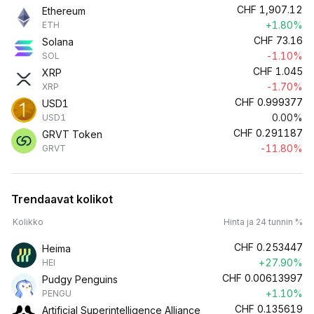
CHF
1,907.12
Ethereum
+1.80%
ETH
CHF
73.16
Solana
-1.10%
SOL
CHF
1.045
XRP
-1.70%
XRP
CHF
0.999377
USD1
0.00%
USD1
CHF
0.291187
GRVT Token
-11.80%
GRVT
Trendaavat kolikot
Kolikko
Hinta ja 24 tunnin %
CHF
0.253447
Heima
+27.90%
HEI
CHF
0.00613997
Pudgy Penguins
+1.10%
PENGU
CHF
0.135619
Artificial Superintelligence Alliance