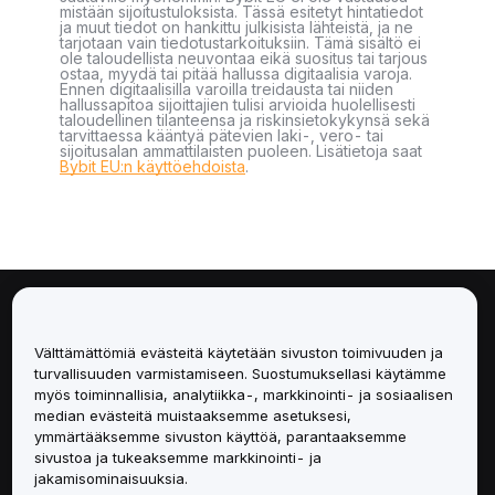
mistään sijoitustuloksista. Tässä esitetyt hintatiedot
ja muut tiedot on hankittu julkisista lähteistä, ja ne
tarjotaan vain tiedotustarkoituksiin. Tämä sisältö ei
ole taloudellista neuvontaa eikä suositus tai tarjous
ostaa, myydä tai pitää hallussa digitaalisia varoja.
Ennen digitaalisilla varoilla treidausta tai niiden
hallussapitoa sijoittajien tulisi arvioida huolellisesti
taloudellinen tilanteensa ja riskinsietokykynsä sekä
tarvittaessa kääntyä pätevien laki-, vero- tai
sijoitusalan ammattilaisten puoleen. Lisätietoja saat
Bybit EU:n käyttöehdoista
.
Tietoa
Välttämättömiä evästeitä käytetään sivuston toimivuuden ja
Palvelut
turvallisuuden varmistamiseen. Suostumuksellasi käytämme
myös toiminnallisia, analytiikka-, markkinointi- ja sosiaalisen
median evästeitä muistaaksemme asetuksesi,
Tuki
ymmärtääksemme sivuston käyttöä, parantaaksemme
sivustoa ja tukeaksemme markkinointi- ja
Tuotteet
jakamisominaisuuksia.