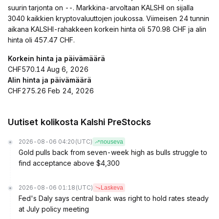
suurin tarjonta on --. Markkina-arvoltaan KALSHI on sijalla
3040 kaikkien kryptovaluuttojen joukossa. Viimeisen 24 tunnin
aikana KALSHI-rahakkeen korkein hinta oli 570.98 CHF ja alin
hinta oli 457.47 CHF.
Korkein hinta ja päivämäärä
CHF570.14 Aug 6, 2026
Alin hinta ja päivämäärä
CHF275.26 Feb 24, 2026
Uutiset kolikosta Kalshi PreStocks
2026-08-06 04:20
(UTC)
nouseva
Gold pulls back from seven-week high as bulls struggle to
find acceptance above $4,300
2026-08-06 01:18
(UTC)
Laskeva
Fed's Daly says central bank was right to hold rates steady
at July policy meeting