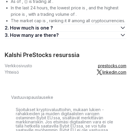
As of , () is trading at .
In the last 24 hours, the lowest price is , and the highest
price is , with a trading volume of .
The market cap is , ranking it # among all cryptocurrencies.
2. How much is one ?
3. How many are there?
Kalshi PreStocks resurssia
Verkkosivusto
prestocks.com
Yhteisö
linkedin.com
Vastuuvapauslauseke
Sijoitukset kryptovaluuttoihin, mukaan lukien -
rahakkeiden ja muiden digitaalisten varojen
ostaminen Bybit EU:ssa, sisältävät merkittävän
markkinariskin. Jos etsimäsi digitaalinen vara ei ole
tällä hetkellä saatavilla Bybit EU:ssa, se voi tulla
saataville myöhemmin. Bybit EU ei ole vastuussa