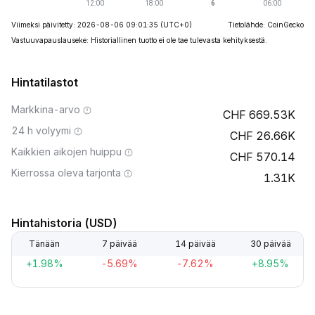
Viimeksi päivitetty: 2026-08-06 09:01:35
(UTC+0)
Tietolähde: CoinGecko
Vastuuvapauslauseke: Historiallinen tuotto ei ole tae tulevasta kehityksestä.
Hintatilastot
Markkina-arvo
669.53K
24 h volyymi
26.66K
Kaikkien aikojen huippu
570.14
Kierrossa oleva tarjonta
1.31K
Hintahistoria (USD)
Tänään
7 päivää
14 päivää
30 päivää
+1.98%
-5.69%
-7.62%
+8.95%