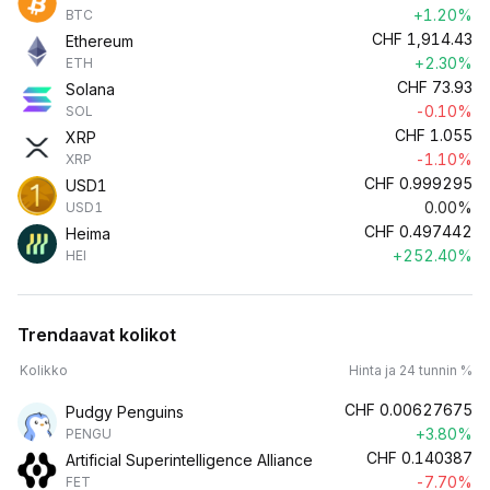
+1.20%
BTC
CHF
1,914.43
Ethereum
+2.30%
ETH
CHF
73.93
Solana
-0.10%
SOL
CHF
1.055
XRP
-1.10%
XRP
CHF
0.999295
USD1
0.00%
USD1
CHF
0.497442
Heima
+252.40%
HEI
Trendaavat kolikot
Kolikko
Hinta ja 24 tunnin %
CHF
0.00627675
Pudgy Penguins
+3.80%
PENGU
CHF
0.140387
Artificial Superintelligence Alliance
-7.70%
FET