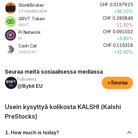
CHF
0.0197925
StonkBroker
+36.20%
STONKBROKER
CHF
0.280849
GRVT Token
-11.50%
GRVT
CHF
0.091032
Pi Network
+5.90%
PI
CHF
0.116318
Cash Cat
+31.40%
CASHCAT
Seuraa meitä sosiaalisessa mediassa
Followers
+
Seuraa
@Bybit EU
Usein kysyttyä kolikosta KALSHI (Kalshi
PreStocks)
1. How much is today?