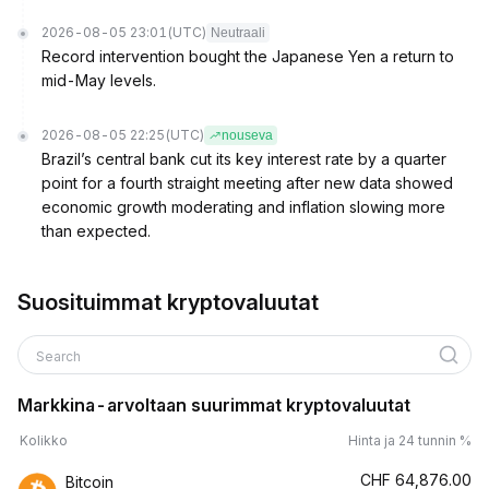
2026-08-05 23:01
(UTC)
Neutraali
Record intervention bought the Japanese Yen a return to
mid-May levels.
2026-08-05 22:25
(UTC)
nouseva
Brazil’s central bank cut its key interest rate by a quarter
point for a fourth straight meeting after new data showed
economic growth moderating and inflation slowing more
than expected.
Suosituimmat kryptovaluutat
Search
Markkina-arvoltaan suurimmat kryptovaluutat
Kolikko
Hinta ja 24 tunnin %
CHF
64,876.00
Bitcoin