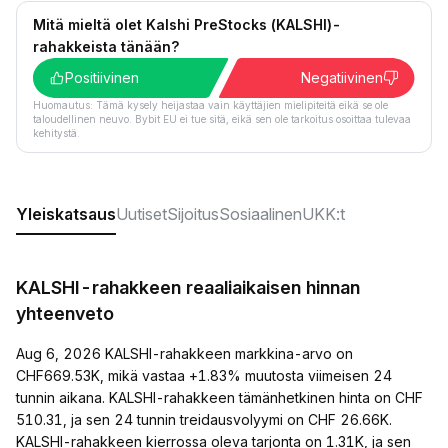
Mitä mieltä olet Kalshi PreStocks (KALSHI)-
rahakkeista tänään?
Positiivinen
Negatiivinen
Huomautus: Tämä kysely heijastaa vain käyttäjien mielipiteitä eikä se ole
taloudellinen neuvo. Bybit EU ei tue sitä, eikä sen ole tarkoitus osoittaa tulevaa
kehitystä.
Yleiskatsaus
Uutiset
Sijoitus
Sosiaalinen
UKK:t
KALSHI-rahakkeen reaaliaikaisen hinnan
yhteenveto
Aug 6, 2026 KALSHI-rahakkeen markkina-arvo on
CHF669.53K, mikä vastaa +1.83% muutosta viimeisen 24
tunnin aikana. KALSHI-rahakkeen tämänhetkinen hinta on CHF
510.31, ja sen 24 tunnin treidausvolyymi on CHF 26.66K.
KALSHI-rahakkeen kierrossa oleva tarjonta on 1.31K, ja sen