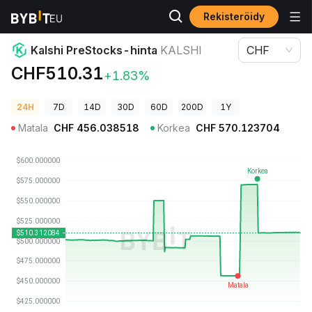
Rekisteröidy
Kryptohinnat
Kalshi PreStocks-hinta KALSHI
Kalshi PreStocks-hinta
KALSHI
CHF
CHF510.31
+1.83%
24H
7D
14D
30D
60D
200D
1Y
Matala
CHF
456.038518
Korkea
CHF
570.123704