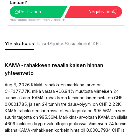
tänään?
Positiivinen
Negatiivinen
Huomautus: tiedot ovat vain viitteellisiä.
Yleiskatsaus
Uutiset
Sijoitus
Sosiaalinen
UKK:t
KAMA-rahakkeen reaaliaikaisen hinnan
yhteenveto
Aug 8, 2026 KAMA-rahakkeen markkina-arvo on
CHF177.77K, mikä vastaa +16.94% muutosta viimeisen 24
tunnin aikana. KAMA-rahakkeen tämänhetkinen hinta on CHF
0.0001785, ja sen 24 tunnin treidausvolyymi on CHF 2.22K.
KAMA-rahakkeen kierrossa oleva tarjonta on 995.56M, ja sen
suurin tarjonta on 995.56M. Markkina-arvoltaan KAMA on sijalla
4609 kaikkien kryptovaluuttojen joukossa. Viimeisen 24 tunnin
aikana KAMA-rahakkeen korkein hinta oli 0.00017934 CHF ja