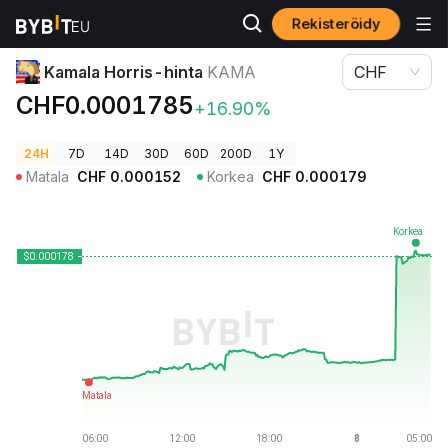
Rekisteröidy
Kryptohinnat
Kamala Horris-hinta KAMA
Kamala Horris-hinta
KAMA
CHF
CHF0.0001785
+16.90%
24H
7D
14D
30D
60D
200D
1Y
Matala
CHF
0.000152
Korkea
CHF
0.000179