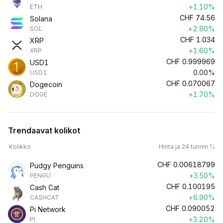
+1.10%
ETH
CHF
74.56
Solana
+2.90%
SOL
CHF
1.034
XRP
+1.60%
XRP
CHF
0.999969
USD1
0.00%
USD1
CHF
0.070067
Dogecoin
+1.70%
DOGE
Trendaavat kolikot
Kolikko
Hinta ja 24 tunnin %
CHF
0.00618799
Pudgy Penguins
+3.50%
PENGU
CHF
0.100195
Cash Cat
+6.90%
CASHCAT
CHF
0.090052
Pi Network
+3.20%
PI