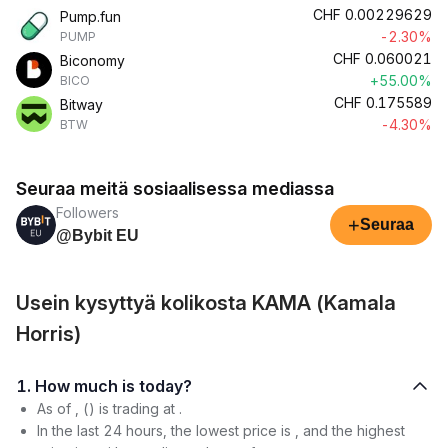
CHF
0.00229629
Pump.fun
-2.30%
PUMP
CHF
0.060021
Biconomy
+55.00%
BICO
CHF
0.175589
Bitway
-4.30%
BTW
Seuraa meitä sosiaalisessa mediassa
Followers
+
Seuraa
@Bybit EU
Usein kysyttyä kolikosta KAMA (Kamala
Horris)
1. How much is today?
As of , () is trading at .
In the last 24 hours, the lowest price is , and the highest