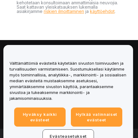
kehotetaan konsultoimaan ammattimaisia neuvojia.
Saat kattavan yleiskatsauksen lukemalla
asiakirjamme
riskien ilmoittaminen
ja
käyttöehdot
.
Tietoa
Välttämättömiä evästeitä käytetään sivuston toimivuuden ja
Palvelut
turvallisuuden varmistamiseen. Suostumuksellasi käytämme
myös toiminnallisia, analytiikka-, markkinointi- ja sosiaalisen
median evästeitä muistaaksemme asetuksesi,
Tuki
ymmärtääksemme sivuston käyttöä, parantaaksemme
sivustoa ja tukeaksemme markkinointi- ja
Tuotteet
jakamisominaisuuksia.
Lakiasiat
Hyväksy kaikki
Hylkää valinnaiset
evästeet
evästeet
© 2025-2026 Bybit.eu. Kaikki oikeudet pidätetään.
Evästeasetukset