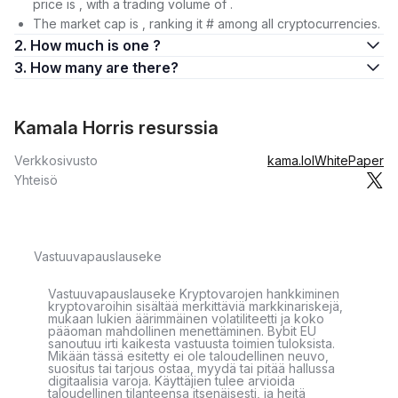
price is , with a trading volume of .
The market cap is , ranking it # among all cryptocurrencies.
2. How much is one ?
3. How many are there?
Kamala Horris resurssia
Verkkosivusto
kama.lol
WhitePaper
Yhteisö
Vastuuvapauslauseke
Vastuuvapauslauseke Kryptovarojen hankkiminen
kryptovaroihin sisältää merkittäviä markkinariskejä,
mukaan lukien äärimmäinen volatiliteetti ja koko
pääoman mahdollinen menettäminen. Bybit EU
sanoutuu irti kaikesta vastuusta toimien tuloksista.
Mikään tässä esitetty ei ole taloudellinen neuvo,
suositus tai tarjous ostaa, myydä tai pitää hallussa
digitaalisia varoja. Käyttäjien tulee arvioida
taloudellinen tilanteensa itsenäisesti, ja heitä