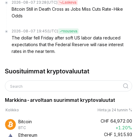
2026-08-07 23:28
(UTC)
Laskeva
Bitcoin Still in Death Cross as Jobs Miss Cuts Rate-Hike
Odds
2026-08-07 19:45
(UTC)
nouseva
The dollar fell Friday after soft US labor data reduced
expectations that the Federal Reserve will raise interest
rates in the near term.
Suosituimmat kryptovaluutat
Search
Markkina-arvoltaan suurimmat kryptovaluutat
Kolikko
Hinta ja 24 tunnin %
CHF
64,972.00
Bitcoin
+1.20%
BTC
CHF
1,915.93
Ethereum