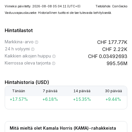
Viimeksi päivitetty: 2026-08-08 05:04:11
(UTC+0)
Tietolähde: CoinGecko
Vastuuvapauslauseke: Historiallinen tuotto ei ole tae tulevasta kehityksestä.
Hintatilastot
Markkina-arvo
177.77K
24 h volyymi
2.22K
Kaikkien aikojen huippu
0.03492693
Kierrossa oleva tarjonta
995.56M
Hintahistoria (USD)
Tänään
7 päivää
14 päivää
30 päivää
+17.57%
+6.18%
+15.35%
+9.44%
Mitä mieltä olet Kamala Horris (KAMA)-rahakkeista