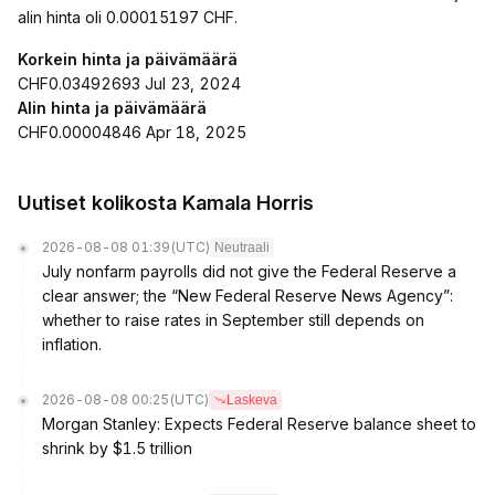
alin hinta oli 0.00015197 CHF.
Korkein hinta ja päivämäärä
CHF0.03492693 Jul 23, 2024
Alin hinta ja päivämäärä
CHF0.00004846 Apr 18, 2025
Uutiset kolikosta Kamala Horris
2026-08-08 01:39
(UTC)
Neutraali
July nonfarm payrolls did not give the Federal Reserve a
clear answer; the “New Federal Reserve News Agency”:
whether to raise rates in September still depends on
inflation.
2026-08-08 00:25
(UTC)
Laskeva
Morgan Stanley: Expects Federal Reserve balance sheet to
shrink by $1.5 trillion