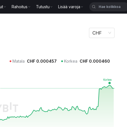
ut
Rahoitus
Tutustu
Lisää varoja
CHF
Matala
CHF
0.000457
Korkea
CHF
0.000460