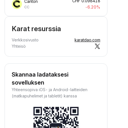
CHF
0.098418
Canton
-6.20%
CC
Karat resurssia
Verkkosivusto
karatdao.com
Yhteisö
Skannaa ladataksesi
sovelluksen
Yhteensopiva iOS- ja Android-laitteiden
(matkapuhelimet ja tabletit) kanssa