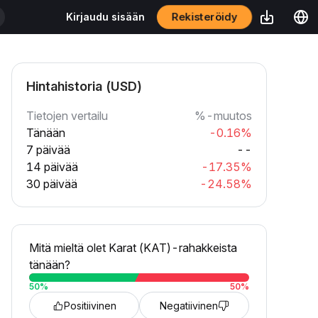
Rekisteröidy
Kirjaudu sisään
Hintahistoria (USD)
Tietojen vertailu
%-muutos
Tänään
-0.16%
7 päivää
--
14 päivää
-17.35%
30 päivää
-24.58%
Mitä mieltä olet Karat (KAT)-rahakkeista
tänään?
50
%
50
%
Positiivinen
Negatiivinen