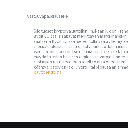
Vastuuvapauslauseke
Sijoitukset kryptovaluuttoihin, mukaan lukien -rah
Bybit EU:ssa, sisältävät merkittävän markkinariskin. 
saatavilla Bybit EU:ssa, se voi tulla saataville my
sijoitustuloksista. Tässä esitetyt hintatiedot ja muut 
vain tiedotustarkoituksiin. Tämä sisältö ei ole talou
myydä tai pitää hallussa digitaalisia varoja. Ennen di
sijoittajien tulisi arvioida huolellisesti taloudellin
kääntyä pätevien laki-, vero- tai sijoitusalan ammat
käyttöehdoista
.