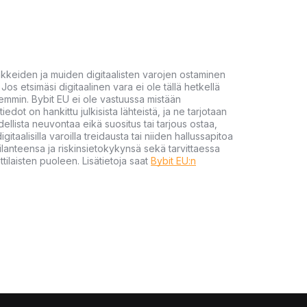
akkeiden ja muiden digitaalisten varojen ostaminen
Jos etsimäsi digitaalinen vara ei ole tällä hetkellä
öhemmin. Bybit EU ei ole vastuussa mistään
tiedot on hankittu julkisista lähteistä, ja ne tarjotaan
dellista neuvontaa eikä suositus tai tarjous ostaa,
gitaalisilla varoilla treidausta tai niiden hallussapitoa
en tilanteensa ja riskinsietokykynsä sekä tarvittaessa
tilaisten puoleen. Lisätietoja saat
Bybit EU:n