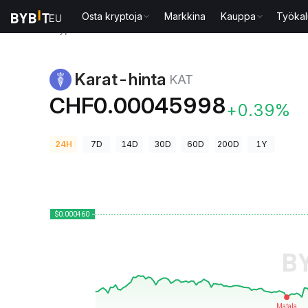
Osta kryptoja
Markkina
Kauppa
Työkal
Kryptohinnat
Karat-hinta KAT
Karat-hinta
KAT
CHF0.00045998
+0.39%
24H
7D
14D
30D
60D
200D
1Y