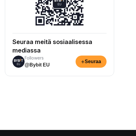
Seuraa meitä sosiaalisessa
mediassa
Followers
+
Seuraa
@Bybit EU