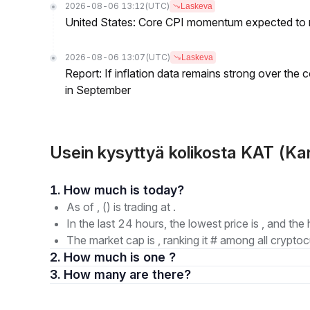
2026-08-06 13:12
(UTC)
Laskeva
United States: Core CPI momentum expected to re
2026-08-06 13:07
(UTC)
Laskeva
Report: If inflation data remains strong over the 
in September
Usein kysyttyä kolikosta KAT (Ka
1. How much is today?
As of , () is trading at .
In the last 24 hours, the lowest price is , and the 
The market cap is , ranking it # among all cryptoc
2. How much is one ?
3. How many are there?