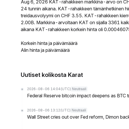
Aug 6, 2026 KAT-rahakkeen markkina-arvo on CH
24 tunnin aikana. KAT-rahakkeen tämänhetkinen hi
treidausvolyymi on CHF 3.55. KAT-rahakkeen kierros
2.00B. Markkina-arvoltaan KAT on sijalla 3361 kaik
aikana KAT-rahakkeen korkein hinta oli 0.00046078
Korkein hinta ja päivämäärä
Alin hinta ja päivämäärä
Uutiset kolikosta Karat
2026-08-06 14:04
(UTC)
Neutraali
Federal Reserve bitcoin impact deepens as BTC t
2026-08-06 13:12
(UTC)
Neutraali
Wall Street cries out over Fed reform, Dimon back