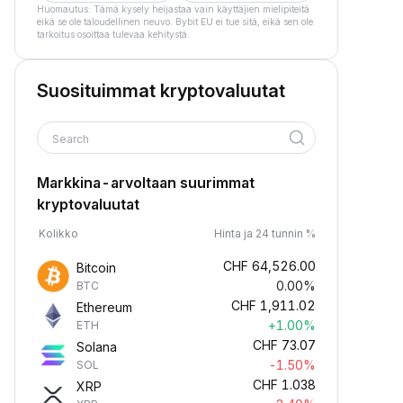
Huomautus: Tämä kysely heijastaa vain käyttäjien mielipiteitä
eikä se ole taloudellinen neuvo. Bybit EU ei tue sitä, eikä sen ole
tarkoitus osoittaa tulevaa kehitystä.
Suosituimmat kryptovaluutat
Search
Markkina-arvoltaan suurimmat
kryptovaluutat
Kolikko
Hinta ja 24 tunnin %
CHF
64,526.00
Bitcoin
0.00%
BTC
CHF
1,911.02
Ethereum
+1.00%
ETH
CHF
73.07
Solana
-1.50%
SOL
CHF
1.038
XRP