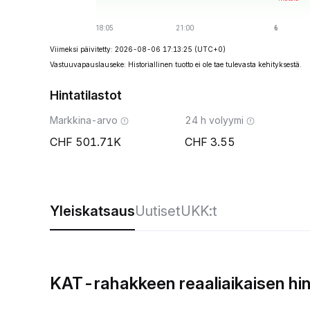
Viimeksi päivitetty: 2026-08-06 17:13:25
(UTC+0)
Vastuuvapauslauseke: Historiallinen tuotto ei ole tae tulevasta kehityksestä.
Hintatilastot
Markkina-arvo
24 h volyymi
501.71K
3.55
Yleiskatsaus
Uutiset
UKK:t
KAT-rahakkeen reaaliaikaisen hi