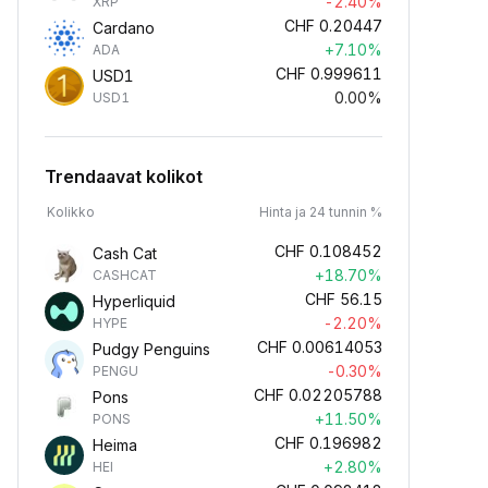
-2.40%
XRP
CHF
0.20447
Cardano
+7.10%
ADA
CHF
0.999611
USD1
0.00%
USD1
Trendaavat kolikot
Kolikko
Hinta ja 24 tunnin %
CHF
0.108452
Cash Cat
+18.70%
CASHCAT
CHF
56.15
Hyperliquid
-2.20%
HYPE
CHF
0.00614053
Pudgy Penguins
-0.30%
PENGU
CHF
0.02205788
Pons
+11.50%
PONS
CHF
0.196982
Heima
+2.80%
HEI