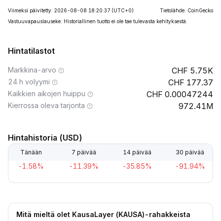
Viimeksi päivitetty: 2026-08-08 18:20:37
(UTC+0)
Tietolähde: CoinGecko
Vastuuvapauslauseke: Historiallinen tuotto ei ole tae tulevasta kehityksestä.
Hintatilastot
Markkina-arvo
5.75K
24 h volyymi
177.37
Kaikkien aikojen huippu
0.00047244
Kierrossa oleva tarjonta
972.41M
Hintahistoria (USD)
Tänään
7 päivää
14 päivää
30 päivää
-1.58%
-11.39%
-35.85%
-91.94%
Mitä mieltä olet KausaLayer (KAUSA)-rahakkeista