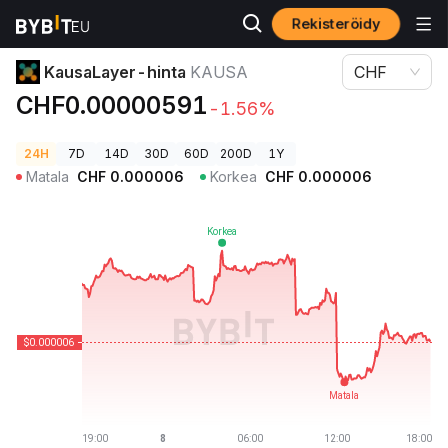
Rekisteröidy
Kryptohinnat
KausaLayer-hinta KAUSA
KausaLayer-hinta
KAUSA
CHF
CHF0.00000591
-1.56%
24H
7D
14D
30D
60D
200D
1Y
Matala
CHF
0.000006
Korkea
CHF
0.000006