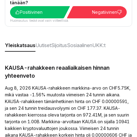
tänään?
Positiivinen
Negatiivinen
Huomautus: tiedot ovat vain viitteellisiä.
Yleiskatsaus
Uutiset
Sijoitus
Sosiaalinen
UKK:t
KAUSA-rahakkeen reaaliaikaisen hinnan
yhteenveto
Aug 8, 2026 KAUSA-rahakkeen markkina-arvo on CHF5.75K,
mikä vastaa -1.56% muutosta viimeisen 24 tunnin aikana.
KAUSA-rahakkeen tämänhetkinen hinta on CHF 0.00000591,
ja sen 24 tunnin treidausvolyymi on CHF 177.37. KAUSA-
rahakkeen kierrossa oleva tarjonta on 972.41M, ja sen suurin
tarjonta on 1.00B. Markkina-arvoltaan KAUSA on sijalla 10941
kaikkien kryptovaluuttojen joukossa. Viimeisen 24 tunnin
aikana KAUSA-rahakkeen korkein hinta oli 0.00000606 CHF ja