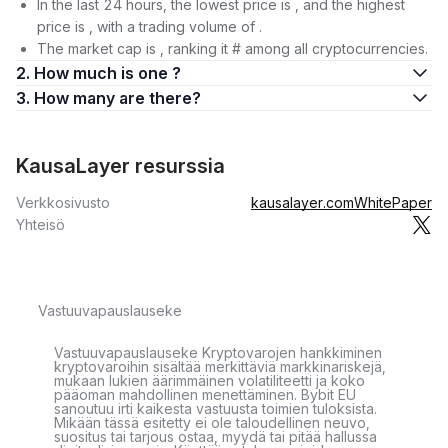
In the last 24 hours, the lowest price is , and the highest
price is , with a trading volume of .
The market cap is , ranking it # among all cryptocurrencies.
2. How much is one ?
3. How many are there?
KausaLayer resurssia
Verkkosivusto
kausalayer.com
WhitePaper
Yhteisö
Vastuuvapauslauseke
Vastuuvapauslauseke Kryptovarojen hankkiminen
kryptovaroihin sisältää merkittäviä markkinariskejä,
mukaan lukien äärimmäinen volatiliteetti ja koko
pääoman mahdollinen menettäminen. Bybit EU
sanoutuu irti kaikesta vastuusta toimien tuloksista.
Mikään tässä esitetty ei ole taloudellinen neuvo,
suositus tai tarjous ostaa, myydä tai pitää hallussa