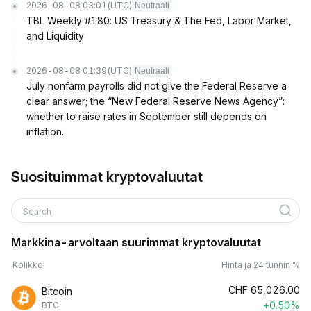
2026-08-08 03:01
(UTC)
Neutraali
TBL Weekly #180: US Treasury & The Fed, Labor Market,
and Liquidity
2026-08-08 01:39
(UTC)
Neutraali
July nonfarm payrolls did not give the Federal Reserve a
clear answer; the “New Federal Reserve News Agency”:
whether to raise rates in September still depends on
inflation.
Suosituimmat kryptovaluutat
Search
Markkina-arvoltaan suurimmat kryptovaluutat
Kolikko
Hinta ja 24 tunnin %
CHF
65,026.00
Bitcoin
+0.50%
BTC