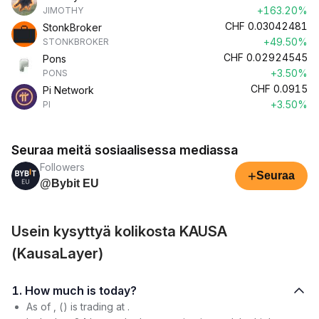
+163.20%
JIMOTHY
CHF
0.03042481
StonkBroker
+49.50%
STONKBROKER
CHF
0.02924545
Pons
+3.50%
PONS
CHF
0.0915
Pi Network
+3.50%
PI
Seuraa meitä sosiaalisessa mediassa
Followers
+
Seuraa
@Bybit EU
Usein kysyttyä kolikosta KAUSA
(KausaLayer)
1. How much is today?
As of , () is trading at .