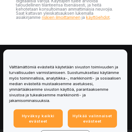
digitaalisia varoja. Käyttäjien tulee arvioida
taloudellinen tilanteensa itsenäisesti, ja heitä
kehotetaan konsultoimaan ammattimaisia neuvojia.
Saat kattavan yleiskatsauksen lukemalla
asiakirjamme
riskien ilmoittaminen
ja
käyttöehdot
.
Tietoa
Välttämättömiä evästeitä käytetään sivuston toimivuuden ja
Palvelut
turvallisuuden varmistamiseen. Suostumuksellasi käytämme
myös toiminnallisia, analytiikka-, markkinointi- ja sosiaalisen
median evästeitä muistaaksemme asetuksesi,
Tuki
ymmärtääksemme sivuston käyttöä, parantaaksemme
sivustoa ja tukeaksemme markkinointi- ja
Tuotteet
jakamisominaisuuksia.
Lakiasiat
Hyväksy kaikki
Hylkää valinnaiset
evästeet
evästeet