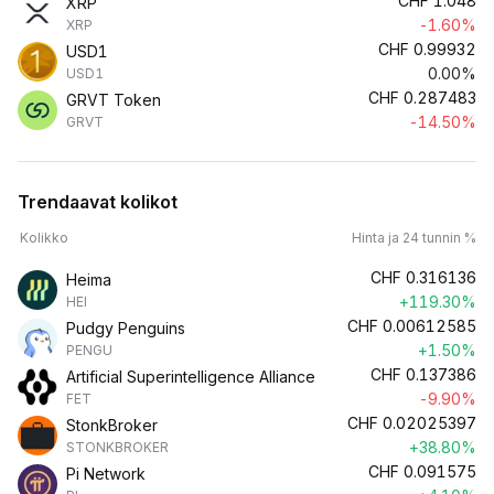
CHF
1.048
XRP
-1.60%
XRP
CHF
0.99932
USD1
0.00%
USD1
CHF
0.287483
GRVT Token
-14.50%
GRVT
Trendaavat kolikot
Kolikko
Hinta ja 24 tunnin %
CHF
0.316136
Heima
+119.30%
HEI
CHF
0.00612585
Pudgy Penguins
+1.50%
PENGU
CHF
0.137386
Artificial Superintelligence Alliance
-9.90%
FET
CHF
0.02025397
StonkBroker
+38.80%
STONKBROKER
CHF
0.091575
Pi Network