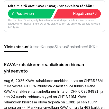
Mitä mieltä olet Kava (KAVA)-rahakkeista tänään?
Positiivinen
Negatiivinen
Huomautus: Tämä kysely heijastaa vain käyttäjien mielipiteitä eikä se ole
taloudellinen neuvo. Bybit EU ei tue sitä, eikä sen ole tarkoitus osoittaa tulevaa
kehitystä.
Yleiskatsaus
Uutiset
Kauppa
Sijoitus
Sosiaalinen
UKK:t
KAVA-rahakkeen reaaliaikaisen hinnan
yhteenveto
Aug 6, 2026 KAVA-rahakkeen markkina-arvo on CHF35.36M,
mikä vastaa +0.11% muutosta viimeisen 24 tunnin aikana.
KAVA-rahakkeen tämänhetkinen hinta on CHF 0.03264831, ja
sen 24 tunnin treidausvolyymi on CHF 8.19M. KAVA-
rahakkeen kierrossa oleva tarjonta on 1.08B, ja sen suurin
tarjonta on --. Markkina-arvoltaan KAVA on sijalla 463 kaikkien