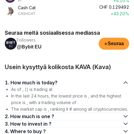
+4.10%
PI
CHF
0.129492
Cash Cat
+43.20%
CASHCAT
Seuraa meitä sosiaalisessa mediassa
Followers
+
Seuraa
@Bybit EU
Usein kysyttyä kolikosta KAVA (Kava)
1. How much is today?
As of , () is trading at .
In the last 24 hours, the lowest price is , and the highest
price is , with a trading volume of .
The market cap is , ranking it # among all cryptocurrencies.
2. How much is one ?
3. How to invest in ?
4. Where to buy ?