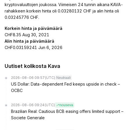
kryptovaluuttojen joukossa. Viimeisen 24 tunnin aikana KAVA-
rahakkeen korkein hinta oli 0.03280132 CHF ja alin hinta oli
0.03245776 CHF.
Korkein hinta ja päivämäärä
CHF8.35 Aug 30, 2021
Alin hinta ja päivämäärä
CHF0.03159241 Jun 6, 2026
Uutiset kolikosta Kava
2026-08-06 09:57
(UTC)
Neutraali
US Dollar: Data-dependent Fed keeps upside in check –
OCBC
2026-08-06 09:24
(UTC)
nouseva
Brazilian Real: Cautious BCB easing offers limited support –
Societe Generale