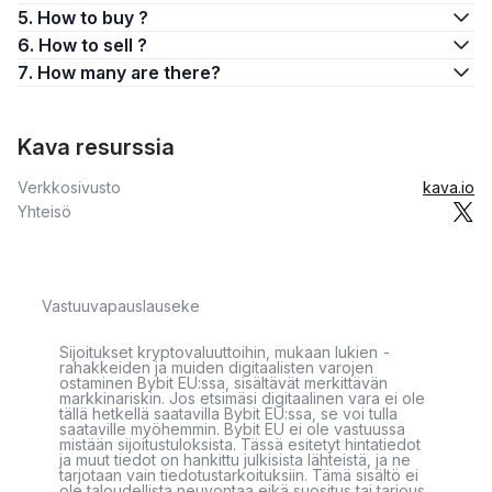
5. How to buy ?
6. How to sell ?
7. How many are there?
Kava resurssia
Verkkosivusto
kava.io
Yhteisö
Vastuuvapauslauseke
Sijoitukset kryptovaluuttoihin, mukaan lukien -
rahakkeiden ja muiden digitaalisten varojen
ostaminen Bybit EU:ssa, sisältävät merkittävän
markkinariskin. Jos etsimäsi digitaalinen vara ei ole
tällä hetkellä saatavilla Bybit EU:ssa, se voi tulla
saataville myöhemmin. Bybit EU ei ole vastuussa
mistään sijoitustuloksista. Tässä esitetyt hintatiedot
ja muut tiedot on hankittu julkisista lähteistä, ja ne
tarjotaan vain tiedotustarkoituksiin. Tämä sisältö ei
ole taloudellista neuvontaa eikä suositus tai tarjous