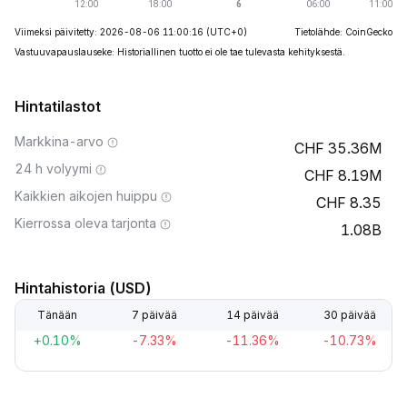
Viimeksi päivitetty: 2026-08-06 11:00:16
(UTC+0)
Tietolähde: CoinGecko
Vastuuvapauslauseke: Historiallinen tuotto ei ole tae tulevasta kehityksestä.
Hintatilastot
Markkina-arvo
35.36M
24 h volyymi
8.19M
Kaikkien aikojen huippu
8.35
Kierrossa oleva tarjonta
1.08B
Hintahistoria (USD)
Tänään
7 päivää
14 päivää
30 päivää
+0.10%
-7.33%
-11.36%
-10.73%