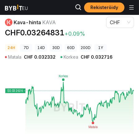
Rekisteröidy
Kryptohinnat
Kava-hinta KAVA
Kava-hinta
KAVA
CHF
CHF0.03264831
+0.09%
24H
7D
14D
30D
60D
200D
1Y
Matala
CHF
0.032332
Korkea
CHF
0.032716