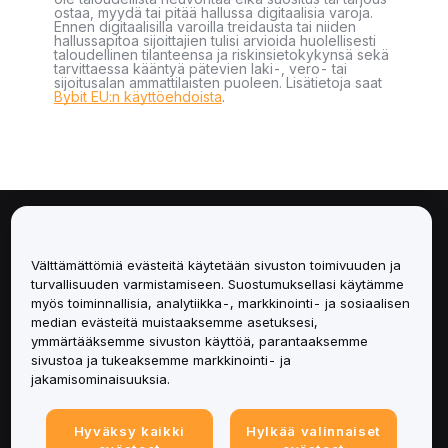
ostaa, myydä tai pitää hallussa digitaalisia varoja.
Ennen digitaalisilla varoilla treidausta tai niiden
hallussapitoa sijoittajien tulisi arvioida huolellisesti
taloudellinen tilanteensa ja riskinsietokykynsä sekä
tarvittaessa kääntyä pätevien laki-, vero- tai
sijoitusalan ammattilaisten puoleen. Lisätietoja saat
Bybit EU:n käyttöehdoista
.
Tietoa
Välttämättömiä evästeitä käytetään sivuston toimivuuden ja
Palvelut
turvallisuuden varmistamiseen. Suostumuksellasi käytämme
myös toiminnallisia, analytiikka-, markkinointi- ja sosiaalisen
median evästeitä muistaaksemme asetuksesi,
Tuki
ymmärtääksemme sivuston käyttöä, parantaaksemme
sivustoa ja tukeaksemme markkinointi- ja
Tuotteet
jakamisominaisuuksia.
Lakiasiat
Hyväksy kaikki
Hylkää valinnaiset