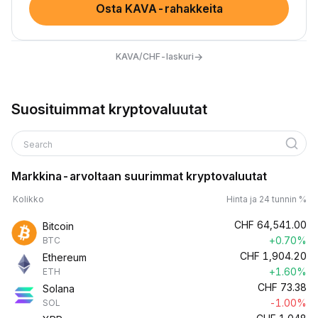
Osta KAVA-rahakkeita
→
KAVA/CHF-laskuri
Suosituimmat kryptovaluutat
Search
Markkina-arvoltaan suurimmat kryptovaluutat
Kolikko
Hinta ja 24 tunnin %
CHF
64,541.00
Bitcoin
+0.70%
BTC
CHF
1,904.20
Ethereum
+1.60%
ETH
CHF
73.38
Solana
-1.00%
SOL