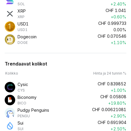
+2.40%
SOL
CHF
1.041
XRP
+0.60%
XRP
CHF
0.999733
USD1
0.00%
USD1
CHF
0.070546
Dogecoin
+1.10%
DOGE
Trendaavat kolikot
Kolikko
Hinta ja 24 tunnin %
CHF
0.839852
Cysic
+1.00%
CYS
CHF
0.05808
Biconomy
+19.80%
BICO
CHF
0.00621081
Pudgy Penguins
+2.90%
PENGU
CHF
0.691904
Sui
+2.50%
SUI