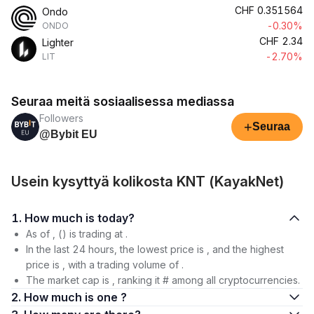
CHF
0.351564
Ondo
-0.30%
ONDO
CHF
2.34
Lighter
-2.70%
LIT
Seuraa meitä sosiaalisessa mediassa
Followers
+
Seuraa
@Bybit EU
Usein kysyttyä kolikosta KNT (KayakNet)
1. How much is today?
As of , () is trading at .
In the last 24 hours, the lowest price is , and the highest
price is , with a trading volume of .
The market cap is , ranking it # among all cryptocurrencies.
2. How much is one ?