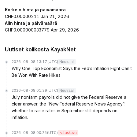
Korkein hinta ja päivämäärä
CHF0.00000211 Jan 21, 2026
Alin hinta ja päivämäärä
CHF0.000000033779 Apr 29, 2026
Uutiset kolikosta KayakNet
2026-08-08 13:17
(UTC)
Neutraali
Why One Top Economist Says the Fed’s Inflation Fight Can’t
Be Won With Rate Hikes
2026-08-08 01:39
(UTC)
Neutraali
July nonfarm payrolls did not give the Federal Reserve a
clear answer; the “New Federal Reserve News Agency”:
whether to raise rates in September still depends on
inflation.
2026-08-08 00:25
(UTC)
Laskeva