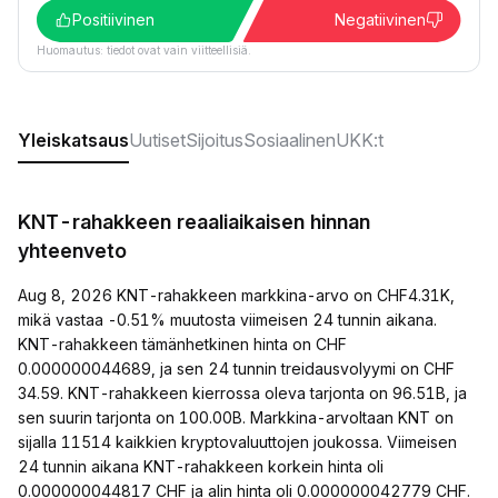
Positiivinen
Negatiivinen
Huomautus: tiedot ovat vain viitteellisiä.
Yleiskatsaus
Uutiset
Sijoitus
Sosiaalinen
UKK:t
KNT-rahakkeen reaaliaikaisen hinnan
yhteenveto
Aug 8, 2026 KNT-rahakkeen markkina-arvo on CHF4.31K,
mikä vastaa -0.51% muutosta viimeisen 24 tunnin aikana.
KNT-rahakkeen tämänhetkinen hinta on CHF
0.000000044689, ja sen 24 tunnin treidausvolyymi on CHF
34.59. KNT-rahakkeen kierrossa oleva tarjonta on 96.51B, ja
sen suurin tarjonta on 100.00B. Markkina-arvoltaan KNT on
sijalla 11514 kaikkien kryptovaluuttojen joukossa. Viimeisen
24 tunnin aikana KNT-rahakkeen korkein hinta oli
0.000000044817 CHF ja alin hinta oli 0.000000042779 CHF.