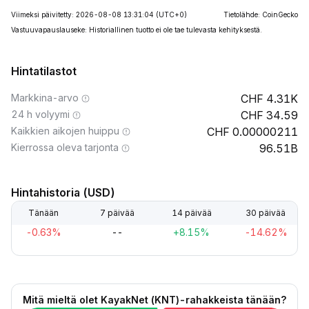
Viimeksi päivitetty: 2026-08-08 13:31:04
(UTC+0)
Tietolähde: CoinGecko
Vastuuvapauslauseke: Historiallinen tuotto ei ole tae tulevasta kehityksestä.
Hintatilastot
Markkina-arvo
4.31K
24 h volyymi
34.59
Kaikkien aikojen huippu
0.00000211
Kierrossa oleva tarjonta
96.51B
Hintahistoria (USD)
Tänään
7 päivää
14 päivää
30 päivää
-0.63%
--
+8.15%
-14.62%
Mitä mieltä olet KayakNet (KNT)-rahakkeista tänään?