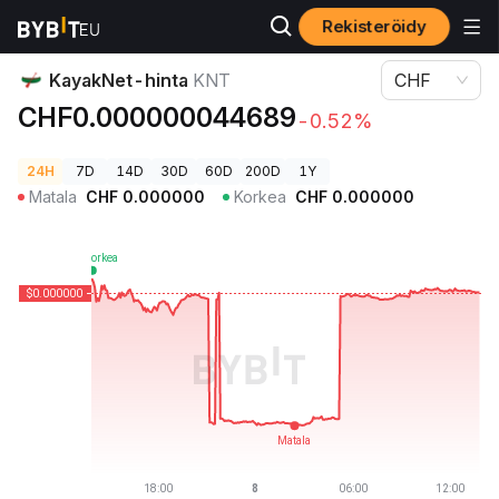
Rekisteröidy
Kryptohinnat
KayakNet-hinta KNT
KayakNet-hinta
KNT
CHF
CHF0.000000044689
-0.52%
24H
7D
14D
30D
60D
200D
1Y
Matala
CHF
0.000000
Korkea
CHF
0.000000