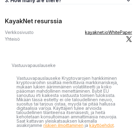
3. How many are there?
KayakNet resurssia
Verkkosivusto
kayaknet.io
WhitePaper
Yhteisö
Vastuuvapauslauseke
Vastuuvapauslauseke Kryptovarojen hankkiminen
kryptovaroihin sisältää merkittäviä markkinariskejä,
mukaan lukien äärimmäinen volatiliteetti ja koko
pääoman mahdollinen menettäminen. Bybit EU
sanoutuu irti kaikesta vastuusta toimien tuloksista.
Mikään tässä esitetty ei ole taloudellinen neuvo,
suositus tai tarjous ostaa, myydä tai pitää hallussa
digitaalisia varoja. Käyttäjien tulee arvioida
taloudellinen tilanteensa itsenäisesti, ja heitä
kehotetaan konsultoimaan ammattimaisia neuvojia.
Saat kattavan yleiskatsauksen lukemalla
asiakirjamme
riskien ilmoittaminen
ja
käyttöehdot
.