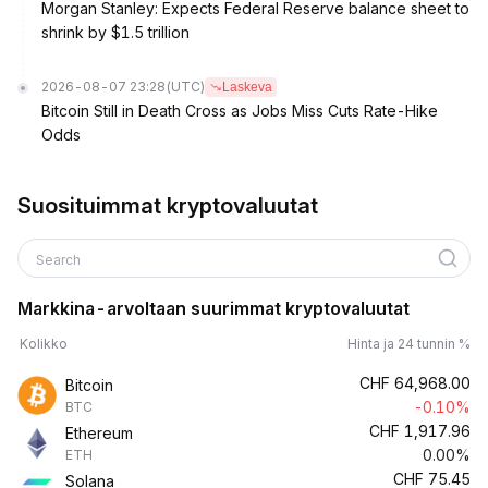
Morgan Stanley: Expects Federal Reserve balance sheet to
shrink by $1.5 trillion
2026-08-07 23:28
(UTC)
Laskeva
Bitcoin Still in Death Cross as Jobs Miss Cuts Rate-Hike
Odds
Suosituimmat kryptovaluutat
Search
Markkina-arvoltaan suurimmat kryptovaluutat
Kolikko
Hinta ja 24 tunnin %
CHF
64,968.00
Bitcoin
-0.10%
BTC
CHF
1,917.96
Ethereum
0.00%
ETH
CHF
75.45
Solana