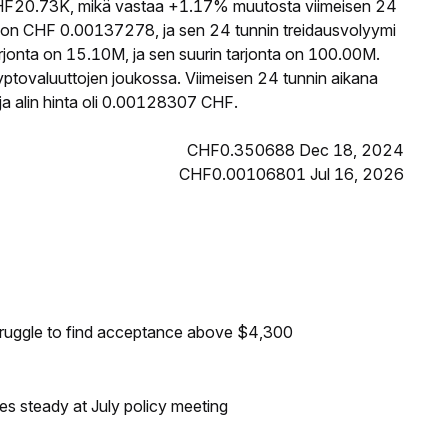
F20.73K, mikä vastaa +1.17% muutosta viimeisen 24
 on CHF 0.00137278, ja sen 24 tunnin treidausvolyymi
onta on 15.10M, ja sen suurin tarjonta on 100.00M.
yptovaluuttojen joukossa. Viimeisen 24 tunnin aikana
a alin hinta oli 0.00128307 CHF.
CHF0.350688 Dec 18, 2024
CHF0.00106801 Jul 16, 2026
truggle to find acceptance above $4,300
tes steady at July policy meeting