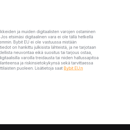
akkeiden ja muiden digitaalisten varojen ostaminen
Jos etsimäsi digitaalinen vara ei ole tällä hetkellä
öhemmin. Bybit EU ei ole vastuussa mistään
tiedot on hankittu julkisista lähteistä, ja ne tarjotaan
dellista neuvontaa eikä suositus tai tarjous ostaa,
gitaalisilla varoilla treidausta tai niiden hallussapitoa
en tilanteensa ja riskinsietokykynsä sekä tarvittaessa
tilaisten puoleen. Lisätietoja saat
Bybit EU:n