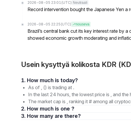
2026-08-05 23:01
(UTC)
Neutraali
Record intervention bought the Japanese Yen a r
2026-08-05 22:25
(UTC)
nouseva
Brazil’s central bank cut its key interest rate by a
showed economic growth moderating and inflati
Usein kysyttyä kolikosta KDR (K
1. How much is today?
As of , () is trading at .
In the last 24 hours, the lowest price is , and the 
The market cap is , ranking it # among all cryptoc
2. How much is one ?
3. How many are there?