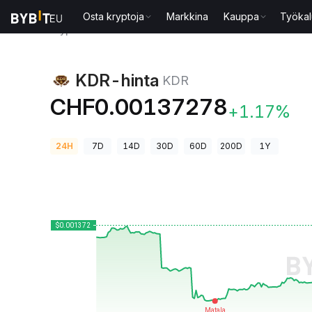
Osta kryptoja
Markkina
Kauppa
Työkal
Kryptohinnat
KDR-hinta KDR
KDR-hinta
KDR
CHF0.00137278
+1.17%
24H
7D
14D
30D
60D
200D
1Y