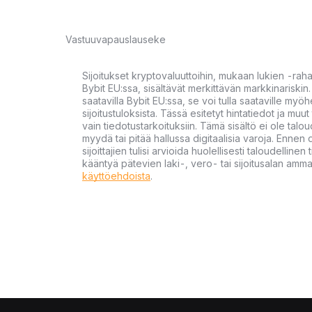
Vastuuvapauslauseke
Sijoitukset kryptovaluuttoihin, mukaan lukien -rah
Bybit EU:ssa, sisältävät merkittävän markkinariskin. 
saatavilla Bybit EU:ssa, se voi tulla saataville my
sijoitustuloksista. Tässä esitetyt hintatiedot ja muut 
vain tiedotustarkoituksiin. Tämä sisältö ei ole talou
myydä tai pitää hallussa digitaalisia varoja. Ennen di
sijoittajien tulisi arvioida huolellisesti taloudellin
kääntyä pätevien laki-, vero- tai sijoitusalan ammat
käyttöehdoista
.