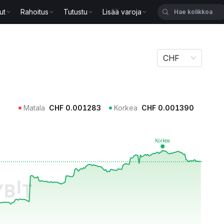
ut
Rahoitus
Tutustu
Lisää varoja
CHF
Matala
CHF
0.001283
Korkea
CHF
0.001390