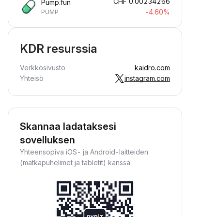
CHF
0.00234266
Pump.fun
-4.60%
PUMP
KDR resurssia
Verkkosivusto
kaidro.com
Yhteisö
instagram.com
Skannaa ladataksesi
sovelluksen
Yhteensopiva iOS- ja Android-laitteiden
(matkapuhelimet ja tabletit) kanssa