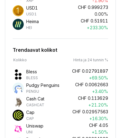
-1.90%
XRP
CHF
0.999273
USD1
0.00%
USD1
CHF
0.51911
Heima
+233.30%
HEI
Trendaavat kolikot
Kolikko
Hinta ja 24 tunnin %
CHF
0.02791897
Bless
+69.50%
BLESS
CHF
0.0062663
Pudgy Penguins
+3.40%
PENGU
CHF
0.113629
Cash Cat
+21.20%
CASHCAT
CHF
0.02957563
Cap
+16.30%
CAP
CHF
4.05
Uniswap
+1.50%
UNI