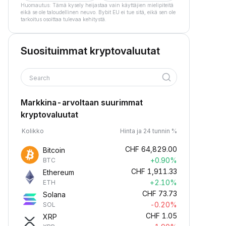
Huomautus: Tämä kysely heijastaa vain käyttäjien mielipiteitä
eikä se ole taloudellinen neuvo. Bybit EU ei tue sitä, eikä sen ole
tarkoitus osoittaa tulevaa kehitystä.
Suosituimmat kryptovaluutat
Search
Markkina-arvoltaan suurimmat
kryptovaluutat
Kolikko
Hinta ja 24 tunnin %
CHF
64,829.00
Bitcoin
+0.90%
BTC
CHF
1,911.33
Ethereum
+2.10%
ETH
CHF
73.73
Solana
-0.20%
SOL
CHF
1.05
XRP