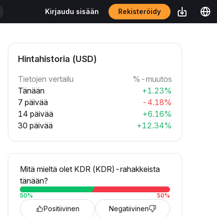
Rekisteröidy
Kirjaudu sisään
Hintahistoria (USD)
Tietojen vertailu
%-muutos
Tänään
+1.23%
7 päivää
-4.18%
14 päivää
+6.16%
30 päivää
+12.34%
Mitä mieltä olet KDR (KDR)-rahakkeista
tänään?
50
%
50
%
Positiivinen
Negatiivinen