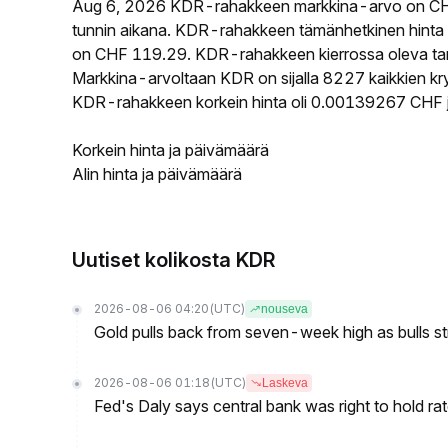
Aug 6, 2026 KDR-rahakkeen markkina-arvo on CH
tunnin aikana. KDR-rahakkeen tämänhetkinen hinta
on CHF 119.29. KDR-rahakkeen kierrossa oleva tarj
Markkina-arvoltaan KDR on sijalla 8227 kaikkien kr
KDR-rahakkeen korkein hinta oli 0.00139267 CHF j
Korkein hinta ja päivämäärä
Alin hinta ja päivämäärä
Uutiset kolikosta KDR
2026-08-06 04:20
(UTC)
nouseva
Gold pulls back from seven-week high as bulls s
2026-08-06 01:18
(UTC)
Laskeva
Fed's Daly says central bank was right to hold ra