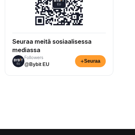
Seuraa meitä sosiaalisessa
mediassa
Followers
+
Seuraa
@Bybit EU