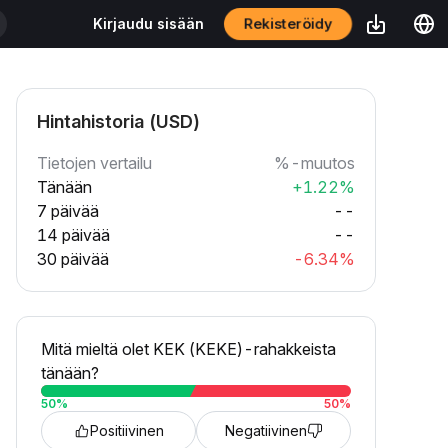
Rekisteröidy
Kirjaudu sisään
Hintahistoria (USD)
Tietojen vertailu
%-muutos
Tänään
+1.22%
7 päivää
--
14 päivää
--
30 päivää
-6.34%
Mitä mieltä olet KEK (KEKE)-rahakkeista
tänään?
50
%
50
%
Positiivinen
Negatiivinen