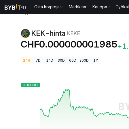
Osta kryptoja
Markkina
Kauppa
Työkal
Kryptohinnat
KEK-hinta KEKE
KEK-hinta
KEKE
CHF0.000000001985
+1
24H
7D
14D
30D
60D
200D
1Y