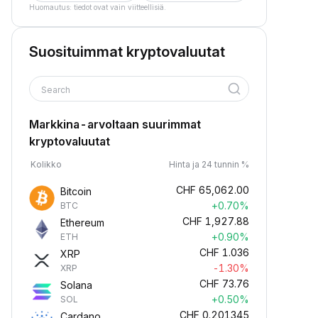
Huomautus: tiedot ovat vain viitteellisiä.
Suosituimmat kryptovaluutat
Search
Markkina-arvoltaan suurimmat
kryptovaluutat
Kolikko
Hinta ja 24 tunnin %
CHF
65,062.00
Bitcoin
+0.70%
BTC
CHF
1,927.88
Ethereum
+0.90%
ETH
CHF
1.036
XRP
-1.30%
XRP
CHF
73.76
Solana
+0.50%
SOL
CHF
0.201345
Cardano