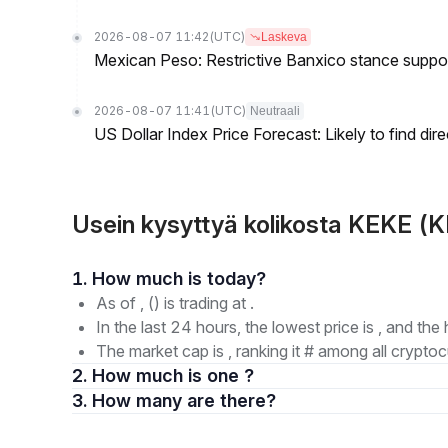
2026-08-07 11:42
(UTC)
Laskeva
Mexican Peso: Restrictive Banxico stance supp
2026-08-07 11:41
(UTC)
Neutraali
US Dollar Index Price Forecast: Likely to find dir
Usein kysyttyä kolikosta KEKE (
1. How much is today?
As of , () is trading at .
In the last 24 hours, the lowest price is , and the 
The market cap is , ranking it # among all cryptoc
2. How much is one ?
3. How many are there?