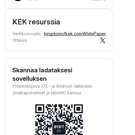
KEK resurssia
Verkkosivusto
kingdomofkek.com
WhitePaper
Yhteisö
Skannaa ladataksesi
sovelluksen
Yhteensopiva iOS- ja Android-laitteiden
(matkapuhelimet ja tabletit) kanssa