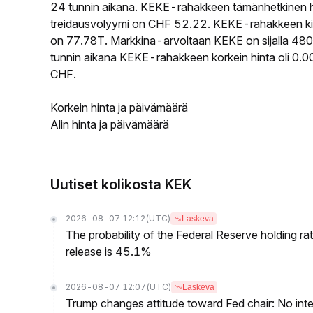
24 tunnin aikana. KEKE-rahakkeen tämänhetkinen 
treidausvolyymi on CHF 52.22. KEKE-rahakkeen kierr
on 77.78T. Markkina-arvoltaan KEKE on sijalla 4806
tunnin aikana KEKE-rahakkeen korkein hinta oli 0
CHF.
Korkein hinta ja päivämäärä
Alin hinta ja päivämäärä
Uutiset kolikosta KEK
2026-08-07 12:12
(UTC)
Laskeva
The probability of the Federal Reserve holding r
release is 45.1%
2026-08-07 12:07
(UTC)
Laskeva
Trump changes attitude toward Fed chair: No inte