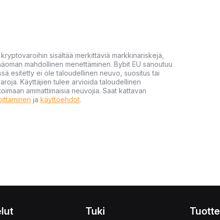
yptovaroihin sisältää merkittäviä markkinariskejä,
 pääoman mahdollinen menettäminen. Bybit EU sanoutuu
ssä esitetty ei ole taloudellinen neuvo, suositus tai
varoja. Käyttäjien tulee arvioida taloudellinen
ultoimaan ammattimaisia neuvojia. Saat kattavan
moittaminen
ja
käyttöehdot
.
lut
Tuki
Tuotte