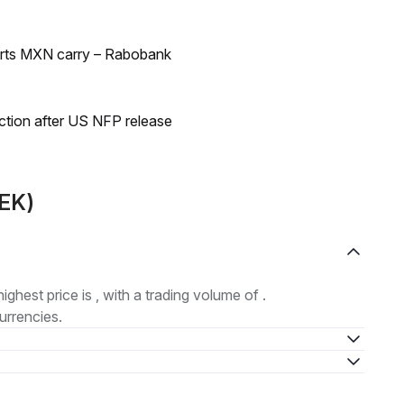
orts MXN carry – Rabobank
ection after US NFP release
KEK)
highest price is , with a trading volume of .
urrencies.