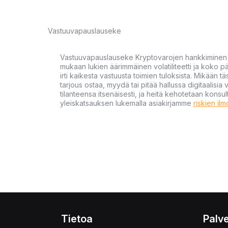
Vastuuvapauslauseke
Vastuuvapauslauseke Kryptovarojen hankkiminen kr
mukaan lukien äärimmäinen volatiliteetti ja koko
irti kaikesta vastuusta toimien tuloksista. Mikään tä
tarjous ostaa, myydä tai pitää hallussa digitaalisia 
tilanteensa itsenäisesti, ja heitä kehotetaan kons
yleiskatsauksen lukemalla asiakirjamme
riskien il
Tietoa
Palve