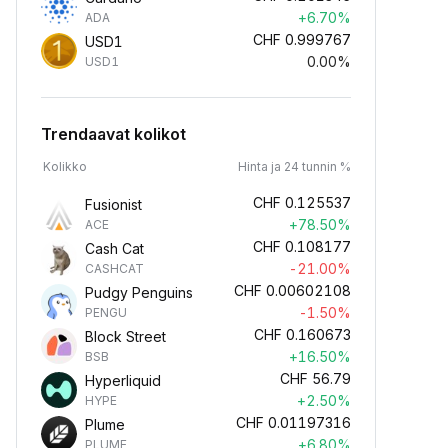
+6.70%
ADA
CHF
0.999767
USD1
0.00%
USD1
Trendaavat kolikot
Kolikko
Hinta ja 24 tunnin %
CHF
0.125537
Fusionist
+78.50%
ACE
CHF
0.108177
Cash Cat
-21.00%
CASHCAT
CHF
0.00602108
Pudgy Penguins
-1.50%
PENGU
CHF
0.160673
Block Street
+16.50%
BSB
CHF
56.79
Hyperliquid
+2.50%
HYPE
CHF
0.01197316
Plume
+6.80%
PLUME