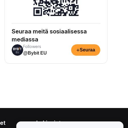
Seuraa meitä sosiaalisessa
mediassa
Followers
+
Seuraa
@Bybit EU
et
Lakiasiat