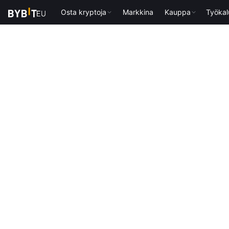
Osta kryptoja
Markkina
Kauppa
Työkal