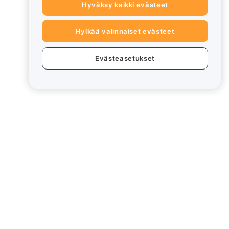
Hyväksy kaikki evästeet
Hylkää valinnaiset evästeet
Evästeasetukset
eet
Lakiasiat
Eturistiriitapolitiikka
Yhteenveto säilytys- ja
hallinnointikäytännöstä
rd
ESG-tiedot