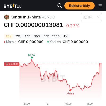
Rekisteröidy
Kryptohinnat
Kendu Inu-hinta KENDU
Kendu Inu-hinta
KENDU
CHF
CHF0.000000013081
-0.27%
24H
7D
14D
30D
60D
200D
1Y
Matala
CHF
0.000000
Korkea
CHF
0.000000