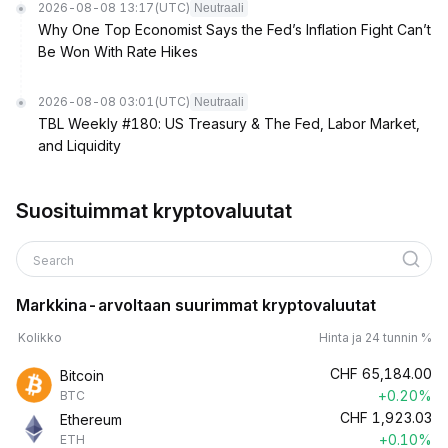
2026-08-08 13:17
(UTC)
Neutraali
Why One Top Economist Says the Fed’s Inflation Fight Can’t
Be Won With Rate Hikes
2026-08-08 03:01
(UTC)
Neutraali
TBL Weekly #180: US Treasury & The Fed, Labor Market,
and Liquidity
Suosituimmat kryptovaluutat
Search
Markkina-arvoltaan suurimmat kryptovaluutat
Kolikko
Hinta ja 24 tunnin %
CHF
65,184.00
Bitcoin
+0.20%
BTC
CHF
1,923.03
Ethereum
+0.10%
ETH