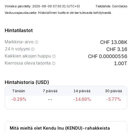
Viimeksi päivitetty: 2026-08-09 07:30:31
(UTC+0)
Tietolähde: CoinGecko
Vastuuvapauslauseke: Historiallinen tuotto ei ole tae tulevasta kehityksestä.
Hintatilastot
Markkina-arvo
13.08K
24 h volyymi
3.16
Kaikkien aikojen huippu
0.00000556
Kierrossa oleva tarjonta
1.00T
Hintahistoria (USD)
Tänään
7 päivää
14 päivää
30 päivää
-0.29%
--
-14.69%
-5.77%
Mitä mieltä olet Kendu Inu (KENDU)-rahakkeista