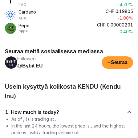
+4.70%
TAO
CHF
0.19805
Cardano
-1.00%
ADA
CHF
0.00000291
Pepe
+0.40%
PEPE
Seuraa meitä sosiaalisessa mediassa
Followers
+
Seuraa
@Bybit EU
Usein kysyttyä kolikosta KENDU (Kendu
Inu)
1. How much is today?
As of , () is trading at .
In the last 24 hours, the lowest price is , and the highest
price is , with a trading volume of .