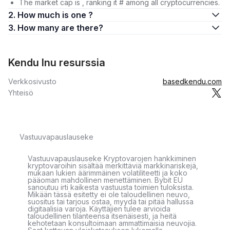
The market cap is , ranking it # among all cryptocurrencies.
2. How much is one ?
3. How many are there?
Kendu Inu resurssia
Verkkosivusto
basedkendu.com
Yhteisö
Vastuuvapauslauseke
Vastuuvapauslauseke Kryptovarojen hankkiminen
kryptovaroihin sisältää merkittäviä markkinariskejä,
mukaan lukien äärimmäinen volatiliteetti ja koko
pääoman mahdollinen menettäminen. Bybit EU
sanoutuu irti kaikesta vastuusta toimien tuloksista.
Mikään tässä esitetty ei ole taloudellinen neuvo,
suositus tai tarjous ostaa, myydä tai pitää hallussa
digitaalisia varoja. Käyttäjien tulee arvioida
taloudellinen tilanteensa itsenäisesti, ja heitä
kehotetaan konsultoimaan ammattimaisia neuvojia.