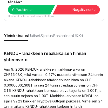
tänään?
Positiivinen
Negatiivinen
Huomautus: tiedot ovat vain viitteellisiä.
Yleiskatsaus
Uutiset
Sijoitus
Sosiaalinen
UKK:t
KENDU-rahakkeen reaaliaikaisen hinnan
yhteenveto
Aug 9, 2026 KENDU-rahakkeen markkina-arvo on
CHF13.08K, mikä vastaa -0.27% muutosta viimeisen 24 tunnin
aikana. KENDU-rahakkeen tämänhetkinen hinta on CHF
0.000000013081, ja sen 24 tunnin treidausvolyymi on CHF
3.16. KENDU-rahakkeen kierrossa oleva tarjonta on 1.00T, ja
sen suurin tarjonta on 1.00T. Markkina-arvoltaan KENDU on
sijalla 9223 kaikkien kryptovaluuttojen joukossa. Viimeisen 24
tunnin aikana KENDU-rahakkeen korkein hinta oli