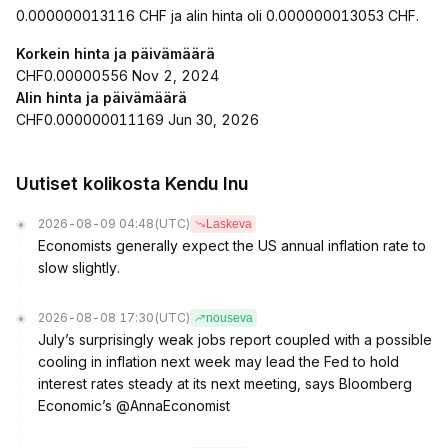
0.000000013116 CHF ja alin hinta oli 0.000000013053 CHF.
Korkein hinta ja päivämäärä
CHF0.00000556 Nov 2, 2024
Alin hinta ja päivämäärä
CHF0.000000011169 Jun 30, 2026
Uutiset kolikosta Kendu Inu
2026-08-09 04:48
(UTC)
Laskeva
Economists generally expect the US annual inflation rate to
slow slightly.
2026-08-08 17:30
(UTC)
nouseva
July’s surprisingly weak jobs report coupled with a possible
cooling in inflation next week may lead the Fed to hold
interest rates steady at its next meeting, says Bloomberg
Economic’s @AnnaEconomist