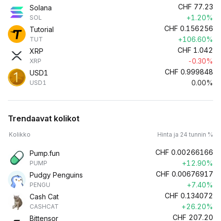
CHF
77.23
Solana
+1.20%
SOL
CHF
0.156256
Tutorial
+106.60%
TUT
CHF
1.042
XRP
-0.30%
XRP
CHF
0.999848
USD1
0.00%
USD1
Trendaavat kolikot
Kolikko
Hinta ja 24 tunnin %
CHF
0.00266166
Pump.fun
+12.90%
PUMP
CHF
0.00676917
Pudgy Penguins
+7.40%
PENGU
CHF
0.134072
Cash Cat
+26.20%
CASHCAT
CHF
207.20
Bittensor