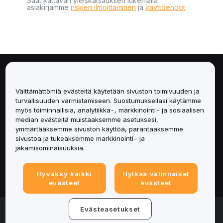
Saat kattavan yleiskatsauksen lukemalla
asiakirjamme
riskien ilmoittaminen
ja
käyttöehdot
.
Tietoa
Välttämättömiä evästeitä käytetään sivuston toimivuuden ja
Palvelut
turvallisuuden varmistamiseen. Suostumuksellasi käytämme
myös toiminnallisia, analytiikka-, markkinointi- ja sosiaalisen
median evästeitä muistaaksemme asetuksesi,
Tuki
ymmärtääksemme sivuston käyttöä, parantaaksemme
sivustoa ja tukeaksemme markkinointi- ja
Tuotteet
jakamisominaisuuksia.
Lakiasiat
Hyväksy kaikki
Hylkää valinnaiset
evästeet
evästeet
© 2025-2026 Bybit.eu. All rights reserved.
Evästeasetukset