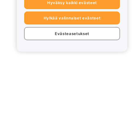
Hyväksy kaikki evästeet
Hylkää valinnaiset evästeet
Evästeasetukset
eet
Lakiasiat
Eturistiriitapolitiikka
Yhteenveto säilytys- ja
hallinnointikäytännöstä
rd
ESG-tiedot