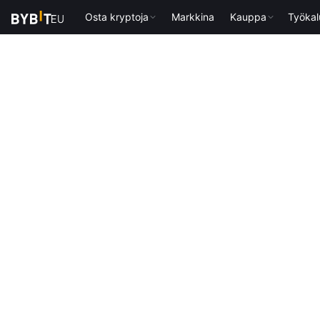
Osta kryptoja
Markkina
Kauppa
Työkal