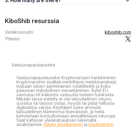
3. How many are there?
KiboShib resurssia
Verkkosivusto
kiboshib.com
Yhteisö
Vastuuvapauslauseke
Vastuuvapauslauseke Kryptovarojen hankkiminen
kryptovaroihin sisältää merkittäviä markkinariskejä,
mukaan lukien äärimmäinen volatiliteetti ja koko
pääoman mahdollinen menettäminen. Bybit EU
sanoutuu irti kaikesta vastuusta toimien tuloksista.
Mikään tässä esitetty ei ole taloudellinen neuvo,
suositus tai tarjous ostaa, myydä tai pitää hallussa
digitaalisia varoja. Käyttäjien tulee arvioida
taloudellinen tilanteensa itsenäisesti, ja heitä
kehotetaan konsultoimaan ammattimaisia neuvojia.
Saat kattavan yleiskatsauksen lukemalla
asiakirjamme
riskien ilmoittaminen
ja
käyttöehdot
.