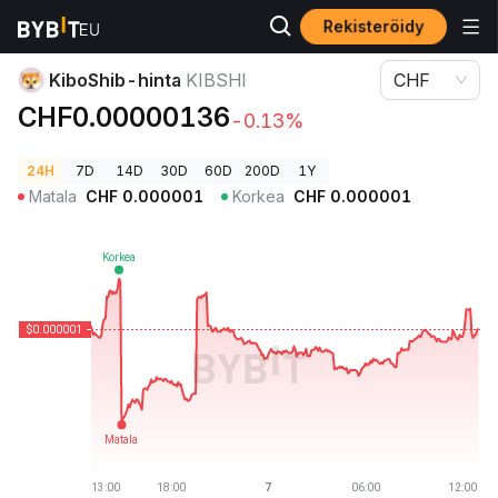
Rekisteröidy
Kryptohinnat
KiboShib-hinta KIBSHI
KiboShib-hinta
KIBSHI
CHF
CHF0.00000136
-0.13%
24H
7D
14D
30D
60D
200D
1Y
Matala
CHF
0.000001
Korkea
CHF
0.000001