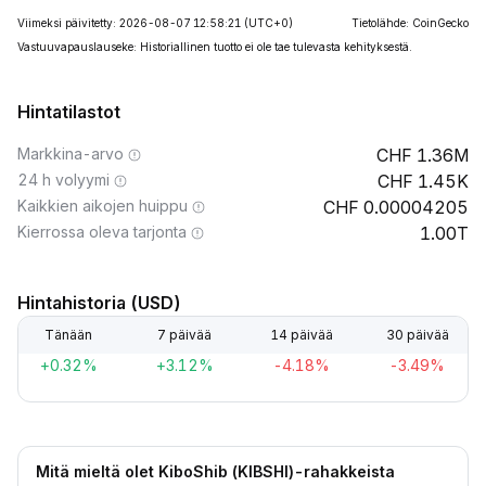
Viimeksi päivitetty: 2026-08-07 12:58:21
(UTC+0)
Tietolähde: CoinGecko
Vastuuvapauslauseke: Historiallinen tuotto ei ole tae tulevasta kehityksestä.
Hintatilastot
Markkina-arvo
1.36M
24 h volyymi
1.45K
Kaikkien aikojen huippu
0.00004205
Kierrossa oleva tarjonta
1.00T
Hintahistoria (USD)
Tänään
7 päivää
14 päivää
30 päivää
+0.32%
+3.12%
-4.18%
-3.49%
Mitä mieltä olet KiboShib (KIBSHI)-rahakkeista