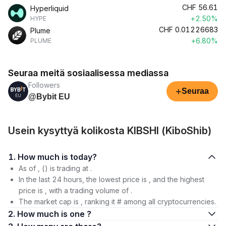
CHF
56.61
Hyperliquid
+2.50%
HYPE
CHF
0.01226683
Plume
+6.80%
PLUME
Seuraa meitä sosiaalisessa mediassa
Followers
+
Seuraa
@Bybit EU
Usein kysyttyä kolikosta KIBSHI (KiboShib)
1. How much is today?
As of , () is trading at .
In the last 24 hours, the lowest price is , and the highest
price is , with a trading volume of .
The market cap is , ranking it # among all cryptocurrencies.
2. How much is one ?