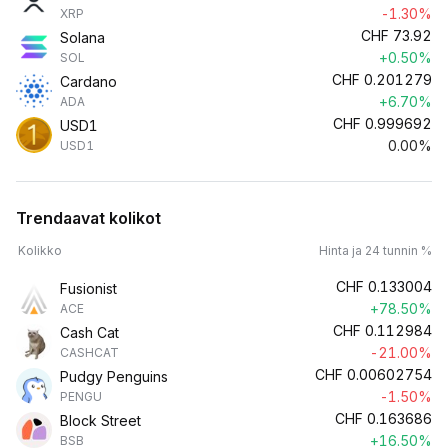
-1.30%
XRP
CHF
73.92
Solana
+0.50%
SOL
CHF
0.201279
Cardano
+6.70%
ADA
CHF
0.999692
USD1
0.00%
USD1
Trendaavat kolikot
Kolikko
Hinta ja 24 tunnin %
CHF
0.133004
Fusionist
+78.50%
ACE
CHF
0.112984
Cash Cat
-21.00%
CASHCAT
CHF
0.00602754
Pudgy Penguins
-1.50%
PENGU
CHF
0.163686
Block Street
+16.50%
BSB