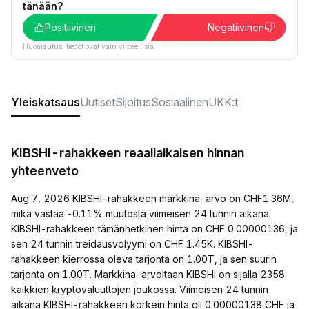
tänään?
Positiivinen
Negatiivinen
Huomautus: tiedot ovat vain viitteellisiä.
Yleiskatsaus
Uutiset
Sijoitus
Sosiaalinen
UKK:t
KIBSHI-rahakkeen reaaliaikaisen hinnan
yhteenveto
Aug 7, 2026 KIBSHI-rahakkeen markkina-arvo on CHF1.36M,
mikä vastaa -0.11% muutosta viimeisen 24 tunnin aikana.
KIBSHI-rahakkeen tämänhetkinen hinta on CHF 0.00000136, ja
sen 24 tunnin treidausvolyymi on CHF 1.45K. KIBSHI-
rahakkeen kierrossa oleva tarjonta on 1.00T, ja sen suurin
tarjonta on 1.00T. Markkina-arvoltaan KIBSHI on sijalla 2358
kaikkien kryptovaluuttojen joukossa. Viimeisen 24 tunnin
aikana KIBSHI-rahakkeen korkein hinta oli 0.00000138 CHF ja