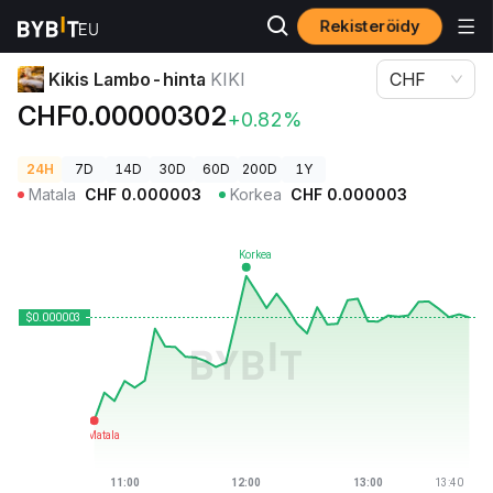
Rekisteröidy
Kryptohinnat
Kikis Lambo-hinta KIKI
Kikis Lambo-hinta
KIKI
CHF
CHF0.00000302
+0.82%
24H
7D
14D
30D
60D
200D
1Y
Matala
CHF
0.000003
Korkea
CHF
0.000003