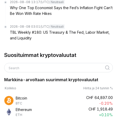
2026-08-08 13:17
(UTC)
Neutraali
Why One Top Economist Says the Fed’s Inflation Fight Can’t
Be Won With Rate Hikes
2026-08-08 03:01
(UTC)
Neutraali
TBL Weekly #180: US Treasury & The Fed, Labor Market,
and Liquidity
Suosituimmat kryptovaluutat
Search
Markkina-arvoltaan suurimmat kryptovaluutat
Kolikko
Hinta ja 24 tunnin %
CHF
64,897.00
Bitcoin
-0.20%
BTC
CHF
1,918.49
Ethereum
+0.10%
ETH