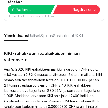
tänään?
Positiivinen
Negatiivinen
Huomautus: tiedot ovat vain viitteellisiä.
Yleiskatsaus
Uutiset
Sijoitus
Sosiaalinen
UKK:t
KIKI-rahakkeen reaaliaikaisen hinnan
yhteenveto
Aug 9, 2026 KIKI-rahakkeen markkina-arvo on CHF2.66K,
mikä vastaa +0.82% muutosta viimeisen 24 tunnin aikana. KIKI-
rahakkeen tämänhetkinen hinta on CHF 0.00000302, ja sen
24 tunnin treidausvolyymi on CHF 2.40. KIKI-rahakkeen
kierrossa oleva tarjonta on 880.91M, ja sen suurin tarjonta on
1.00B. Markkina-arvoltaan KIKI on sijalla 12409 kaikkien
kryptovaluuttojen joukossa. Viimeisen 24 tunnin aikana KIKI-
rahakkeen korkein hinta oli 0.00000303 CHF ja alin hinta oli