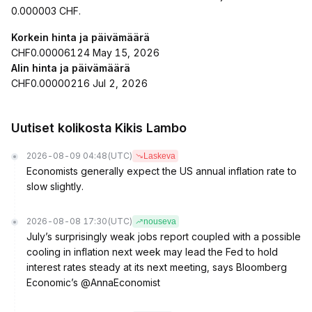
0.000003 CHF.
Korkein hinta ja päivämäärä
CHF0.00006124 May 15, 2026
Alin hinta ja päivämäärä
CHF0.00000216 Jul 2, 2026
Uutiset kolikosta Kikis Lambo
2026-08-09 04:48
(UTC)
Laskeva
Economists generally expect the US annual inflation rate to
slow slightly.
2026-08-08 17:30
(UTC)
nouseva
July’s surprisingly weak jobs report coupled with a possible
cooling in inflation next week may lead the Fed to hold
interest rates steady at its next meeting, says Bloomberg
Economic’s @AnnaEconomist