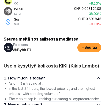
+9.10%
CC
CHF
0.00312108
IoTeX
+38.00%
IOTX
CHF
0.691845
Sui
-0.10%
SUI
Seuraa meitä sosiaalisessa mediassa
Followers
+
Seuraa
@Bybit EU
Usein kysyttyä kolikosta KIKI (Kikis Lambo)
1. How much is today?
As of , () is trading at .
In the last 24 hours, the lowest price is , and the highest
price is , with a trading volume of .
The market cap is , ranking it # among all cryptocurrencies.
2. How much is one ?