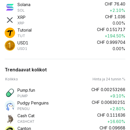
CHF
76.40
Solana
+2.10%
SOL
CHF
1.036
XRP
0.00%
XRP
CHF
0.151717
Tutorial
+194.50%
TUT
CHF
0.999704
USD1
0.00%
USD1
Trendaavat kolikot
Kolikko
Hinta ja 24 tunnin %
CHF
0.00253266
Pump.fun
+9.10%
PUMP
CHF
0.00630251
Pudgy Penguins
+2.80%
PENGU
CHF
0.111636
Cash Cat
+16.60%
CASHCAT
CHF
0.09668
Canton