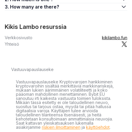
3. How many are there?
Kikis Lambo resurssia
Verkkosivusto
kikilambo.fun
Yhteisö
Vastuuvapauslauseke
Vastuuvapauslauseke Kryptovarojen hankkiminen
kryptovaroihin sisältää merkittäviä markkinariskejä,
mukaan lukien äärimmäinen volatiliteetti ja koko
pääoman mahdollinen menettäminen. Bybit EU
sanoutuu irti kaikesta vastuusta toimien tuloksista.
Mikään tässä esitetty ei ole taloudellinen neuvo,
suositus tai tarjous ostaa, myydä tai pitää hallussa
digitaalisia varoja. Käyttäjien tulee arvioida
taloudellinen tilanteensa itsenäisesti, ja heitä
kehotetaan konsultoimaan ammattimaisia neuvojia.
Saat kattavan yleiskatsauksen lukemalla
asiakirjamme
riskien ilmoittaminen
ja
käyttöehdot
.