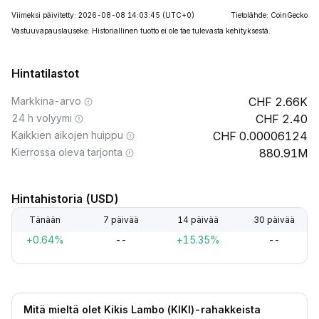
Viimeksi päivitetty: 2026-08-08 14:03:45
(UTC+0)
Tietolähde: CoinGecko
Vastuuvapauslauseke: Historiallinen tuotto ei ole tae tulevasta kehityksestä.
Hintatilastot
Markkina-arvo
2.66K
24 h volyymi
2.40
Kaikkien aikojen huippu
0.00006124
Kierrossa oleva tarjonta
880.91M
Hintahistoria (USD)
Tänään
7 päivää
14 päivää
30 päivää
+0.64%
--
+15.35%
--
Mitä mieltä olet Kikis Lambo (KIKI)-rahakkeista