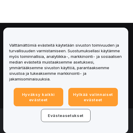
Tietoa
Välttämättömiä evästeitä käytetään sivuston toimivuuden ja
Palvelut
turvallisuuden varmistamiseen. Suostumuksellasi käytämme
myös toiminnallisia, analytiikka-, markkinointi- ja sosiaalisen
median evästeitä muistaaksemme asetuksesi,
Tuki
ymmärtääksemme sivuston käyttöä, parantaaksemme
sivustoa ja tukeaksemme markkinointi- ja
Tuotteet
jakamisominaisuuksia.
Lakiasiat
Hyväksy kaikki
Hylkää valinnaiset
evästeet
evästeet
© 2025-2026 Bybit.eu. All rights reserved.
Evästeasetukset
Palveluehdot
|
Tietosuojaehdot
|
Yritystiedot
(Impressum)
|
Evästeasetukset