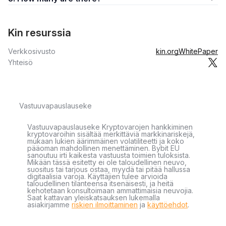
Kin resurssia
Verkkosivusto
kin.org
WhitePaper
Yhteisö
Vastuuvapauslauseke
Vastuuvapauslauseke Kryptovarojen hankkiminen
kryptovaroihin sisältää merkittäviä markkinariskejä,
mukaan lukien äärimmäinen volatiliteetti ja koko
pääoman mahdollinen menettäminen. Bybit EU
sanoutuu irti kaikesta vastuusta toimien tuloksista.
Mikään tässä esitetty ei ole taloudellinen neuvo,
suositus tai tarjous ostaa, myydä tai pitää hallussa
digitaalisia varoja. Käyttäjien tulee arvioida
taloudellinen tilanteensa itsenäisesti, ja heitä
kehotetaan konsultoimaan ammattimaisia neuvojia.
Saat kattavan yleiskatsauksen lukemalla
asiakirjamme
riskien ilmoittaminen
ja
käyttöehdot
.