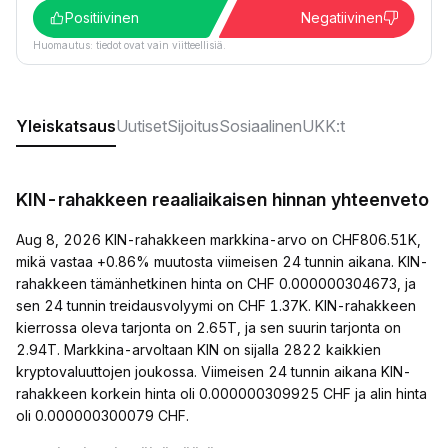
Positiivinen
Negatiivinen
Huomautus: tiedot ovat vain viitteellisiä.
Yleiskatsaus
Uutiset
Sijoitus
Sosiaalinen
UKK:t
KIN-rahakkeen reaaliaikaisen hinnan yhteenveto
Aug 8, 2026 KIN-rahakkeen markkina-arvo on CHF806.51K,
mikä vastaa +0.86% muutosta viimeisen 24 tunnin aikana. KIN-
rahakkeen tämänhetkinen hinta on CHF 0.000000304673, ja
sen 24 tunnin treidausvolyymi on CHF 1.37K. KIN-rahakkeen
kierrossa oleva tarjonta on 2.65T, ja sen suurin tarjonta on
2.94T. Markkina-arvoltaan KIN on sijalla 2822 kaikkien
kryptovaluuttojen joukossa. Viimeisen 24 tunnin aikana KIN-
rahakkeen korkein hinta oli 0.000000309925 CHF ja alin hinta
oli 0.000000300079 CHF.