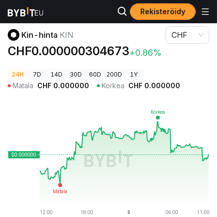
Rekisteröidy
Kryptohinnat
Kin-hinta KIN
Kin-hinta
KIN
CHF
CHF0.000000304673
+0.86%
24H
7D
14D
30D
60D
200D
1Y
Matala
CHF
0.000000
Korkea
CHF
0.000000