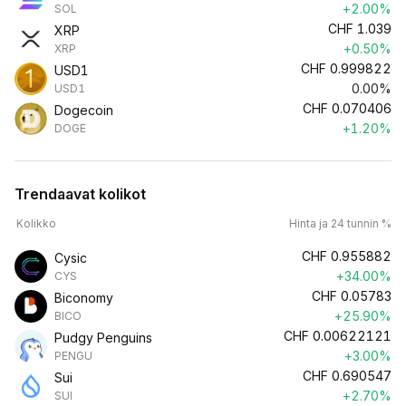
+2.00%
SOL
CHF
1.039
XRP
+0.50%
XRP
CHF
0.999822
USD1
0.00%
USD1
CHF
0.070406
Dogecoin
+1.20%
DOGE
Trendaavat kolikot
Kolikko
Hinta ja 24 tunnin %
CHF
0.955882
Cysic
+34.00%
CYS
CHF
0.05783
Biconomy
+25.90%
BICO
CHF
0.00622121
Pudgy Penguins
+3.00%
PENGU
CHF
0.690547
Sui
+2.70%
SUI