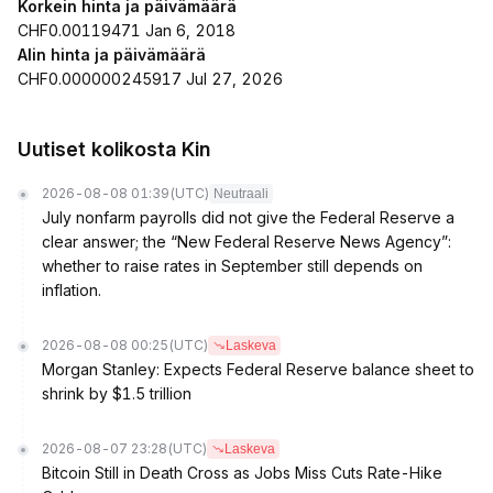
Korkein hinta ja päivämäärä
CHF0.00119471 Jan 6, 2018
Alin hinta ja päivämäärä
CHF0.000000245917 Jul 27, 2026
Uutiset kolikosta Kin
2026-08-08 01:39
(UTC)
Neutraali
July nonfarm payrolls did not give the Federal Reserve a
clear answer; the “New Federal Reserve News Agency”:
whether to raise rates in September still depends on
inflation.
2026-08-08 00:25
(UTC)
Laskeva
Morgan Stanley: Expects Federal Reserve balance sheet to
shrink by $1.5 trillion
2026-08-07 23:28
(UTC)
Laskeva
Bitcoin Still in Death Cross as Jobs Miss Cuts Rate-Hike