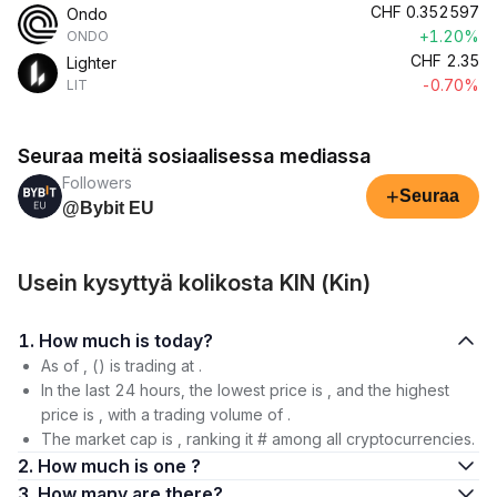
CHF
0.352597
Ondo
+1.20%
ONDO
CHF
2.35
Lighter
-0.70%
LIT
Seuraa meitä sosiaalisessa mediassa
Followers
+
Seuraa
@Bybit EU
Usein kysyttyä kolikosta KIN (Kin)
1. How much is today?
As of , () is trading at .
In the last 24 hours, the lowest price is , and the highest
price is , with a trading volume of .
The market cap is , ranking it # among all cryptocurrencies.
2. How much is one ?
3. How many are there?