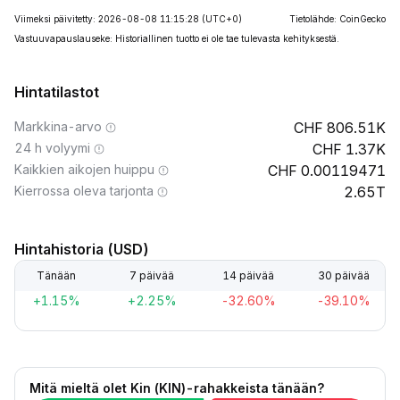
Viimeksi päivitetty: 2026-08-08 11:15:28
(UTC+0)
Tietolähde: CoinGecko
Vastuuvapauslauseke: Historiallinen tuotto ei ole tae tulevasta kehityksestä.
Hintatilastot
Markkina-arvo
806.51K
24 h volyymi
1.37K
Kaikkien aikojen huippu
0.00119471
Kierrossa oleva tarjonta
2.65T
Hintahistoria (USD)
Tänään
7 päivää
14 päivää
30 päivää
+1.15%
+2.25%
-32.60%
-39.10%
Mitä mieltä olet Kin (KIN)-rahakkeista tänään?