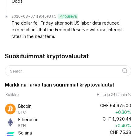
Odds
2026-08-07 19:45
(UTC)
nouseva
The dollar fell Friday after soft US labor data reduced
expectations that the Federal Reserve will raise interest
rates in the near term.
Suosituimmat kryptovaluutat
Search
Markkina-arvoltaan suurimmat kryptovaluutat
Kolikko
Hinta ja 24 tunnin %
CHF
64,975.00
Bitcoin
+0.30%
BTC
CHF
1,920.44
Ethereum
+0.40%
ETH
CHF
75.38
Solana