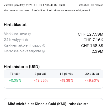
Viimeksi päivitetty: 2026-08-09 17:05:43
(UTC+0)
Tietolähde: CoinGecko
Vastuuvapauslauseke: Historiallinen tuotto ei ole tae tulevasta kehityksestä.
Hintatilastot
Markkina-arvo
127.99M
24 h volyymi
7.16K
Kaikkien aikojen huippu
158.88
Kierrossa oleva tarjonta
2.39M
Hintahistoria (USD)
Tänään
7 päivää
14 päivää
30 päivää
+0.05%
-48.55%
-48.38%
-49.80%
Mitä mieltä olet Kinesis Gold (KAU)-rahakkeista