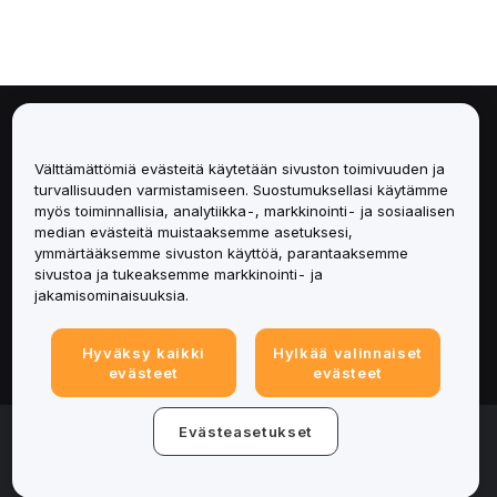
Tietoa
Välttämättömiä evästeitä käytetään sivuston toimivuuden ja
Palvelut
turvallisuuden varmistamiseen. Suostumuksellasi käytämme
myös toiminnallisia, analytiikka-, markkinointi- ja sosiaalisen
median evästeitä muistaaksemme asetuksesi,
Tuki
ymmärtääksemme sivuston käyttöä, parantaaksemme
sivustoa ja tukeaksemme markkinointi- ja
Tuotteet
jakamisominaisuuksia.
Lakiasiat
Hyväksy kaikki
Hylkää valinnaiset
evästeet
evästeet
© 2025-2026 Bybit.eu. Kaikki oikeudet pidätetään.
Evästeasetukset
Palveluehdot
|
Tietosuojaehdot
|
Yritystiedot
(Impressum)
|
Evästeasetukset