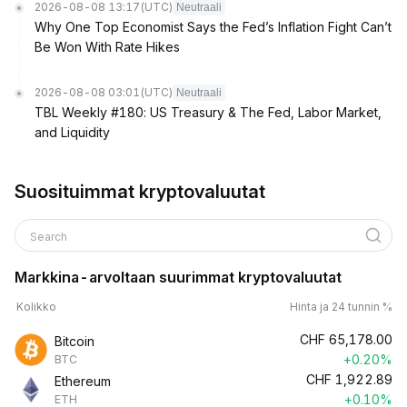
2026-08-08 13:17
(UTC)
Neutraali
Why One Top Economist Says the Fed’s Inflation Fight Can’t
Be Won With Rate Hikes
2026-08-08 03:01
(UTC)
Neutraali
TBL Weekly #180: US Treasury & The Fed, Labor Market,
and Liquidity
Suosituimmat kryptovaluutat
Search
Markkina-arvoltaan suurimmat kryptovaluutat
Kolikko
Hinta ja 24 tunnin %
CHF
65,178.00
Bitcoin
+0.20%
BTC
CHF
1,922.89
Ethereum
+0.10%
ETH