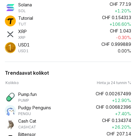
CHF
77.19
Solana
+1.20%
SOL
CHF
0.154313
Tutorial
+106.60%
TUT
CHF
1.043
XRP
-0.30%
XRP
CHF
0.999889
USD1
0.00%
USD1
Trendaavat kolikot
Kolikko
Hinta ja 24 tunnin %
CHF
0.00267499
Pump.fun
+12.90%
PUMP
CHF
0.00682396
Pudgy Penguins
+7.40%
PENGU
CHF
0.134374
Cash Cat
+26.20%
CASHCAT
CHF
207.14
Bittensor