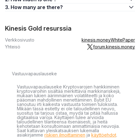
3. How many are there?
Kinesis Gold resurssia
Verkkosivusto
kinesis.money
WhitePaper
Yhteisö
forum.kinesis.money
Vastuuvapauslauseke
Vastuuvapauslauseke Kryptovarojen hankkiminen
kryptovaroihin sisältää merkittäviä markkinariskejä,
mukaan lukien äärimmäinen volatiliteetti ja koko
pääoman mahdollinen menettäminen. Bybit EU
sanoutuu irti kaikesta vastuusta toimien tuloksista.
Mikään tässä esitetty ei ole taloudellinen neuvo,
suositus tai tarjous ostaa, myydä tai pitää hallussa
digitaalisia varoja. Käyttäjien tulee arvioida
taloudellinen tilanteensa itsenäisesti, ja heitä
kehotetaan konsultoimaan ammattimaisia neuvojia.
Saat kattavan yleiskatsauksen lukemalla
asiakirjamme
riskien ilmoittaminen
ja
käyttöehdot
.