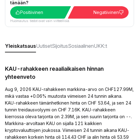
tänään?
Positiivinen
Negatiivinen
Huomautus: tiedot ovat vain viitteellisiä.
Yleiskatsaus
Uutiset
Sijoitus
Sosiaalinen
UKK:t
KAU-rahakkeen reaaliaikaisen hinnan
yhteenveto
Aug 9, 2026 KAU-rahakkeen markkina-arvo on CHF127.99M,
mikä vastaa +0.06% muutosta viimeisen 24 tunnin aikana.
KAU-rahakkeen tämänhetkinen hinta on CHF 53.64, ja sen 24
tunnin treidausvolyymi on CHF 7.16K. KAU-rahakkeen
kierrossa oleva tarjonta on 2.39M, ja sen suurin tarjonta on --.
Markkina-arvoltaan KAU on sijalla 121 kaikkien
kryptovaluuttojen joukossa. Viimeisen 24 tunnin aikana KAU-
rahakkeen korkein hinta oli 114.43 CHF ja alin hinta oli 53.59