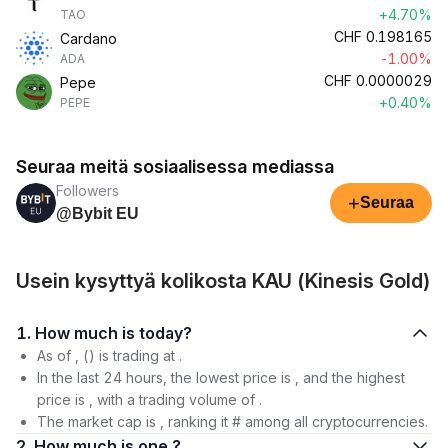
+4.70%
TAO
CHF
0.198165
Cardano
-1.00%
ADA
CHF
0.0000029
Pepe
+0.40%
PEPE
Seuraa meitä sosiaalisessa mediassa
Followers
+
Seuraa
@Bybit EU
Usein kysyttyä kolikosta KAU (Kinesis Gold)
1. How much is today?
As of , () is trading at .
In the last 24 hours, the lowest price is , and the highest
price is , with a trading volume of .
The market cap is , ranking it # among all cryptocurrencies.
2. How much is one ?