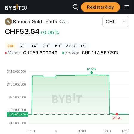
Rekisteröidy
Kryptohinnat
Kinesis Gold-hinta KAU
Kinesis Gold-hinta
KAU
CHF
CHF53.64
+0.06%
24H
7D
14D
30D
60D
200D
1Y
Matala
CHF
53.600949
Korkea
CHF
114.587793