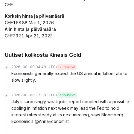
CHF.
Korkein hinta ja päivämäärä
CHF158.88 Mar 1, 2026
Alin hinta ja päivämäärä
CHF39.31 Apr 21, 2023
Uutiset kolikosta Kinesis Gold
2026-08-09 04:48
(UTC)
Laskeva
Economists generally expect the US annual inflation rate to
slow slightly.
2026-08-08 17:30
(UTC)
nouseva
July’s surprisingly weak jobs report coupled with a possible
cooling in inflation next week may lead the Fed to hold
interest rates steady at its next meeting, says Bloomberg
Economic’s @AnnaEconomist