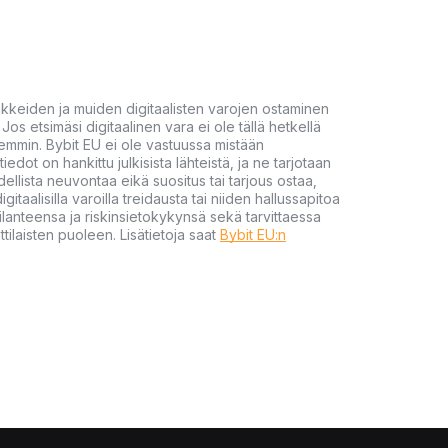
akkeiden ja muiden digitaalisten varojen ostaminen
Jos etsimäsi digitaalinen vara ei ole tällä hetkellä
öhemmin. Bybit EU ei ole vastuussa mistään
tiedot on hankittu julkisista lähteistä, ja ne tarjotaan
dellista neuvontaa eikä suositus tai tarjous ostaa,
gitaalisilla varoilla treidausta tai niiden hallussapitoa
en tilanteensa ja riskinsietokykynsä sekä tarvittaessa
tilaisten puoleen. Lisätietoja saat
Bybit EU:n