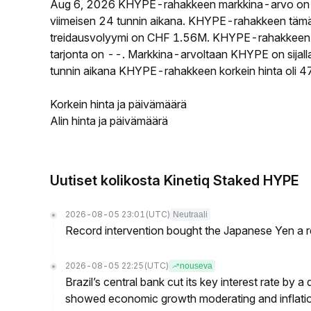
Aug 6, 2026 KHYPE-rahakkeen markkina-arvo on
viimeisen 24 tunnin aikana. KHYPE-rahakkeen tämä
treidausvolyymi on CHF 1.56M. KHYPE-rahakkeen ki
tarjonta on --. Markkina-arvoltaan KHYPE on sijall
tunnin aikana KHYPE-rahakkeen korkein hinta oli 47
Korkein hinta ja päivämäärä
Alin hinta ja päivämäärä
Uutiset kolikosta Kinetiq Staked HYPE
2026-08-05 23:01
(UTC)
Neutraali
Record intervention bought the Japanese Yen a r
2026-08-05 22:25
(UTC)
nouseva
Brazil’s central bank cut its key interest rate by a
showed economic growth moderating and inflati