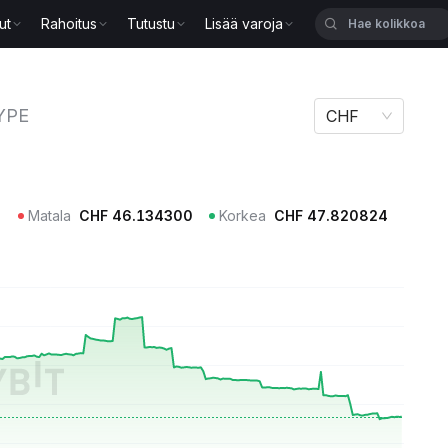
ut
Rahoitus
Tutustu
Lisää varoja
YPE
CHF
Matala
CHF
46.134300
Korkea
CHF
47.820824