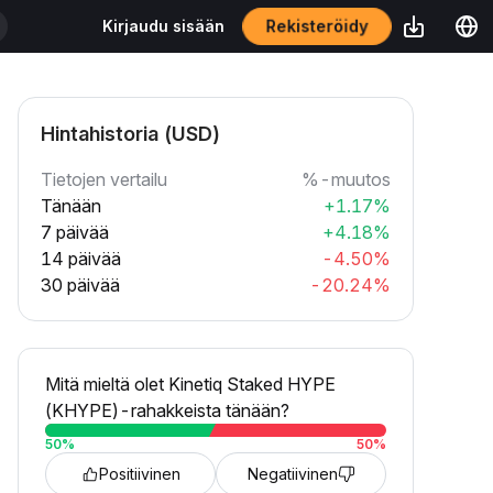
Rekisteröidy
Kirjaudu sisään
Hintahistoria (USD)
Tietojen vertailu
%-muutos
Tänään
+1.17%
7 päivää
+4.18%
14 päivää
-4.50%
30 päivää
-20.24%
Mitä mieltä olet Kinetiq Staked HYPE
(KHYPE)-rahakkeista tänään?
50
%
50
%
Positiivinen
Negatiivinen