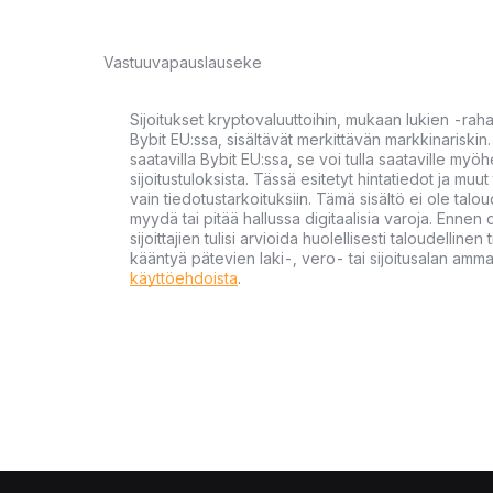
Vastuuvapauslauseke
Sijoitukset kryptovaluuttoihin, mukaan lukien -rah
Bybit EU:ssa, sisältävät merkittävän markkinariskin. 
saatavilla Bybit EU:ssa, se voi tulla saataville my
sijoitustuloksista. Tässä esitetyt hintatiedot ja muut 
vain tiedotustarkoituksiin. Tämä sisältö ei ole talou
myydä tai pitää hallussa digitaalisia varoja. Ennen di
sijoittajien tulisi arvioida huolellisesti taloudellin
kääntyä pätevien laki-, vero- tai sijoitusalan ammat
käyttöehdoista
.