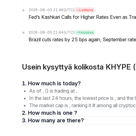
2026-08-05 21:48
(UTC)
Laskeva
Fed’s Kashkari Calls for Higher Rates Even as T
2026-08-05 21:44
(UTC)
nouseva
Brazil cuts rates by 25 bps again, September rate
Usein kysyttyä kolikosta KHYPE 
1. How much is today?
As of , () is trading at .
In the last 24 hours, the lowest price is , and the 
The market cap is , ranking it # among all cryptoc
2. How much is one ?
3. How many are there?