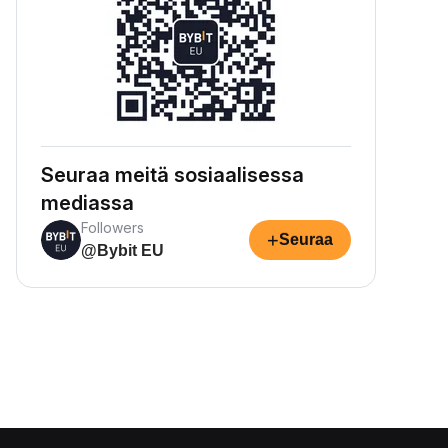
Seuraa meitä sosiaalisessa
mediassa
Followers
+
Seuraa
@Bybit EU