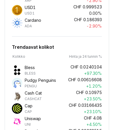
-2.90%
XRP
CHF
0.999523
USD1
0.00%
USD1
CHF
0.186393
Cardano
-2.90%
ADA
Trendaavat kolikot
Kolikko
Hinta ja 24 tunnin %
CHF
0.0240104
Bless
+97.30%
BLESS
CHF
0.00616608
Pudgy Penguins
+1.20%
PENGU
CHF
0.10975
Cash Cat
+23.50%
CASHCAT
CHF
0.03166435
Cap
+23.10%
CAP
CHF
4.08
Uniswap
+4.50%
UNI