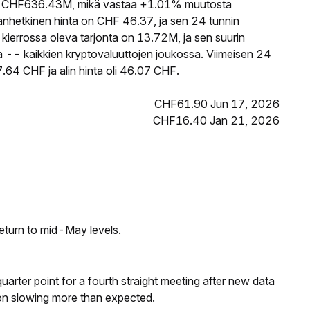
 CHF636.43M, mikä vastaa +1.01% muutosta
nhetkinen hinta on CHF 46.37, ja sen 24 tunnin
errossa oleva tarjonta on 13.72M, ja sen suurin
a -- kaikkien kryptovaluuttojen joukossa. Viimeisen 24
.64 CHF ja alin hinta oli 46.07 CHF.
CHF61.90 Jun 17, 2026
CHF16.40 Jan 21, 2026
eturn to mid-May levels.
 quarter point for a fourth straight meeting after new data
on slowing more than expected.