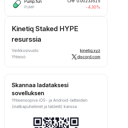
CHF
0.00233515
Pump.fun
-4.30%
PUMP
Kinetiq Staked HYPE
resurssia
Verkkosivusto
kinetiq.xyz
Yhteisö
discord.com
Skannaa ladataksesi
sovelluksen
Yhteensopiva iOS- ja Android-laitteiden
(matkapuhelimet ja tabletit) kanssa