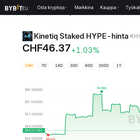
Osta kryptoja
Markkina
Kauppa
Työkal
Kryptohinnat
Kinetiq Staked HYPE-hinta KHYPE
Kinetiq Staked HYPE-hinta
KH
CHF46.37
+1.03%
24H
7D
14D
30D
60D
200D
1Y