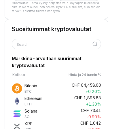
Huomautus: Tämä kysely heijastaa vain käyttäjien mielipiteitä
eikä se ole taloudellinen neuvo. Bybit EU ei tue sitä, eikä sen ole
tarkoitus osoittaa tulevaa kehitystä.
Suosituimmat kryptovaluutat
Search
Markkina-arvoltaan suurimmat
kryptovaluutat
Kolikko
Hinta ja 24 tunnin %
CHF
64,458.00
Bitcoin
+0.20%
BTC
CHF
1,895.88
Ethereum
+1.30%
ETH
CHF
73.41
Solana
-0.90%
SOL
CHF
1.042
XRP