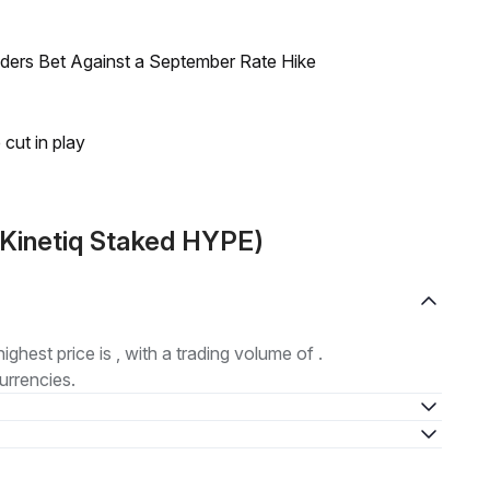
raders Bet Against a September Rate Hike
 cut in play
(Kinetiq Staked HYPE)
highest price is , with a trading volume of .
urrencies.