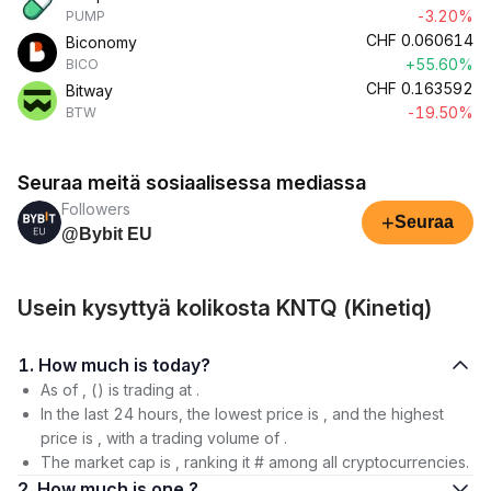
-3.20%
PUMP
CHF
0.060614
Biconomy
+55.60%
BICO
CHF
0.163592
Bitway
-19.50%
BTW
Seuraa meitä sosiaalisessa mediassa
Followers
+
Seuraa
@Bybit EU
Usein kysyttyä kolikosta KNTQ (Kinetiq)
1. How much is today?
As of , () is trading at .
In the last 24 hours, the lowest price is , and the highest
price is , with a trading volume of .
The market cap is , ranking it # among all cryptocurrencies.
2. How much is one ?