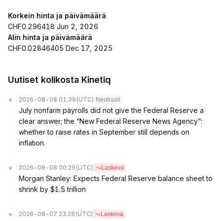
Korkein hinta ja päivämäärä
CHF0.296418 Jun 2, 2026
Alin hinta ja päivämäärä
CHF0.02846405 Dec 17, 2025
Uutiset kolikosta Kinetiq
2026-08-08 01:39
(UTC)
Neutraali
July nonfarm payrolls did not give the Federal Reserve a
clear answer; the “New Federal Reserve News Agency”:
whether to raise rates in September still depends on
inflation.
2026-08-08 00:25
(UTC)
Laskeva
Morgan Stanley: Expects Federal Reserve balance sheet to
shrink by $1.5 trillion
2026-08-07 23:28
(UTC)
Laskeva