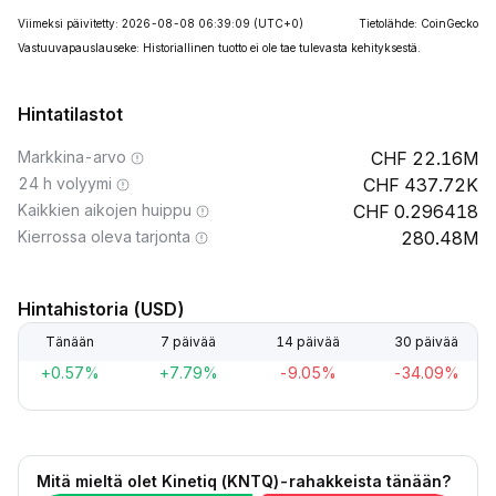
Viimeksi päivitetty: 2026-08-08 06:39:09
(UTC+0)
Tietolähde: CoinGecko
Vastuuvapauslauseke: Historiallinen tuotto ei ole tae tulevasta kehityksestä.
Hintatilastot
Markkina-arvo
22.16M
24 h volyymi
437.72K
Kaikkien aikojen huippu
0.296418
Kierrossa oleva tarjonta
280.48M
Hintahistoria (USD)
Tänään
7 päivää
14 päivää
30 päivää
+0.57%
+7.79%
-9.05%
-34.09%
Mitä mieltä olet Kinetiq (KNTQ)-rahakkeista tänään?