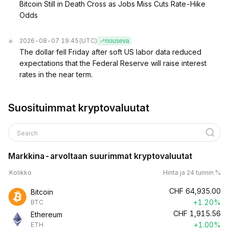
Bitcoin Still in Death Cross as Jobs Miss Cuts Rate-Hike
Odds
2026-08-07 19:45
(UTC)
nouseva
The dollar fell Friday after soft US labor data reduced
expectations that the Federal Reserve will raise interest
rates in the near term.
Suosituimmat kryptovaluutat
Search
Markkina-arvoltaan suurimmat kryptovaluutat
Kolikko
Hinta ja 24 tunnin %
CHF
64,935.00
Bitcoin
+1.20%
BTC
CHF
1,915.56
Ethereum
+1.00%
ETH