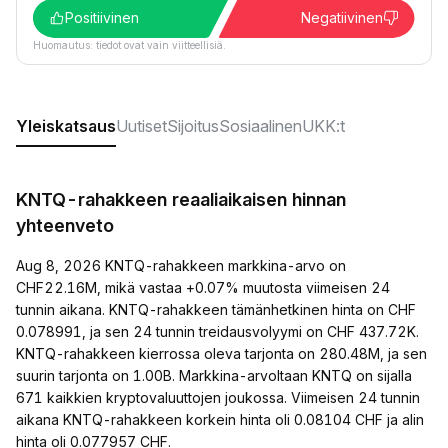
Positiivinen
Negatiivinen
Huomautus: tiedot ovat vain viitteellisiä.
Yleiskatsaus
Uutiset
Sijoitus
Sosiaalinen
UKK:t
KNTQ-rahakkeen reaaliaikaisen hinnan
yhteenveto
Aug 8, 2026 KNTQ-rahakkeen markkina-arvo on
CHF22.16M, mikä vastaa +0.07% muutosta viimeisen 24
tunnin aikana. KNTQ-rahakkeen tämänhetkinen hinta on CHF
0.078991, ja sen 24 tunnin treidausvolyymi on CHF 437.72K.
KNTQ-rahakkeen kierrossa oleva tarjonta on 280.48M, ja sen
suurin tarjonta on 1.00B. Markkina-arvoltaan KNTQ on sijalla
671 kaikkien kryptovaluuttojen joukossa. Viimeisen 24 tunnin
aikana KNTQ-rahakkeen korkein hinta oli 0.08104 CHF ja alin
hinta oli 0.077957 CHF.