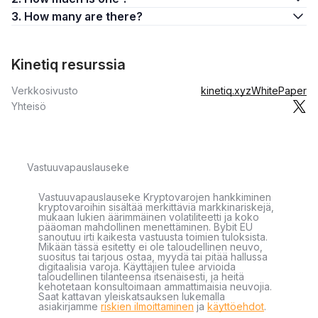
3. How many are there?
Kinetiq resurssia
Verkkosivusto
kinetiq.xyz
WhitePaper
Yhteisö
Vastuuvapauslauseke
Vastuuvapauslauseke Kryptovarojen hankkiminen
kryptovaroihin sisältää merkittäviä markkinariskejä,
mukaan lukien äärimmäinen volatiliteetti ja koko
pääoman mahdollinen menettäminen. Bybit EU
sanoutuu irti kaikesta vastuusta toimien tuloksista.
Mikään tässä esitetty ei ole taloudellinen neuvo,
suositus tai tarjous ostaa, myydä tai pitää hallussa
digitaalisia varoja. Käyttäjien tulee arvioida
taloudellinen tilanteensa itsenäisesti, ja heitä
kehotetaan konsultoimaan ammattimaisia neuvojia.
Saat kattavan yleiskatsauksen lukemalla
asiakirjamme
riskien ilmoittaminen
ja
käyttöehdot
.