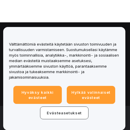
Tietoa
Välttämättömiä evästeitä käytetään sivuston toimivuuden ja
Palvelut
turvallisuuden varmistamiseen. Suostumuksellasi käytämme
myös toiminnallisia, analytiikka-, markkinointi- ja sosiaalisen
median evästeitä muistaaksemme asetuksesi,
Tuki
ymmärtääksemme sivuston käyttöä, parantaaksemme
sivustoa ja tukeaksemme markkinointi- ja
Tuotteet
jakamisominaisuuksia.
Lakiasiat
Hyväksy kaikki
Hylkää valinnaiset
evästeet
evästeet
© 2025-2026 Bybit.eu. All rights reserved.
Evästeasetukset
Palveluehdot
|
Tietosuojaehdot
|
Yritystiedot
(Impressum)
|
Evästeasetukset