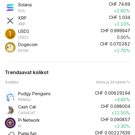
CHF
74.69
Solana
+2.60%
SOL
CHF
1.034
XRP
+1.10%
XRP
CHF
0.999947
USD1
0.00%
USD1
CHF
0.070282
Dogecoin
+1.70%
DOGE
Trendaavat kolikot
Kolikko
Hinta ja 24 tunnin %
CHF
0.00629194
Pudgy Penguins
+3.60%
PENGU
CHF
0.098004
Cash Cat
+11.50%
CASHCAT
CHF
0.090857
Pi Network
+2.30%
PI
CHF
0.00227639
Pump.fun