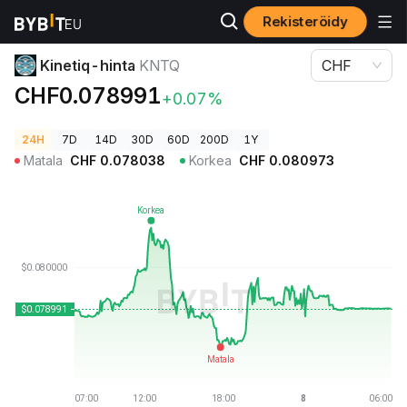
Rekisteröidy
Kryptohinnat
Kinetiq-hinta KNTQ
Kinetiq-hinta
KNTQ
CHF
CHF0.078991
+0.07%
24H
7D
14D
30D
60D
200D
1Y
Matala
CHF
0.078038
Korkea
CHF
0.080973