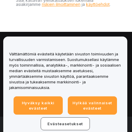
Saat kattavan yleiskatsauksen lukemalla
asiakirjamme
riskien ilmoittaminen
ja
käyttöehdot
.
Tietoa
Välttämättömiä evästeitä käytetään sivuston toimivuuden ja
Palvelut
turvallisuuden varmistamiseen. Suostumuksellasi käytämme
myös toiminnallisia, analytiikka-, markkinointi- ja sosiaalisen
median evästeitä muistaaksemme asetuksesi,
Tuki
ymmärtääksemme sivuston käyttöä, parantaaksemme
sivustoa ja tukeaksemme markkinointi- ja
Tuotteet
jakamisominaisuuksia.
Lakiasiat
Hyväksy kaikki
Hylkää valinnaiset
evästeet
evästeet
© 2025-2026 Bybit.eu. All rights reserved.
Evästeasetukset