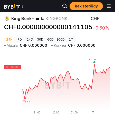
Rekisteröidy
Kryptohinnat
King Bonk-hinta KINGBONK
King Bonk-hinta
KINGBONK
CHF
CHF0.000000000000141105
-0.30%
24H
7D
14D
30D
60D
200D
1Y
Matala
CHF
0.000000
Korkea
CHF
0.000000