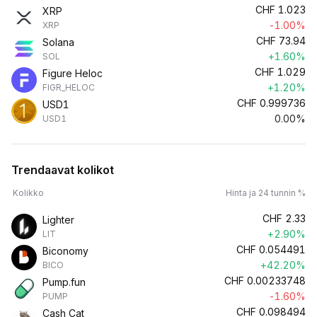
CHF
1.023
XRP
-1.00%
XRP
CHF
73.94
Solana
+1.60%
SOL
CHF
1.029
Figure Heloc
+1.20%
FIGR_HELOC
CHF
0.999736
USD1
0.00%
USD1
Trendaavat kolikot
Kolikko
Hinta ja 24 tunnin %
CHF
2.33
Lighter
+2.90%
LIT
CHF
0.054491
Biconomy
+42.20%
BICO
CHF
0.00233748
Pump.fun
-1.60%
PUMP
CHF
0.098494
Cash Cat