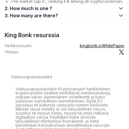
The market cap is , ranking it # among all cryptocurrencies.
2. How much is one ?
3. How many are there?
King Bonk resurssia
Verkkosivusto
kingbonk.io
WhitePaper
Yhteisö
Vastuuvapauslauseke
Vastuuvapauslauseke Kryptovarojen hankkiminen
kryptovaroihin sisältää merkittäviä markkinariskejä,
mukaan lukien äärimmäinen volatiliteetti ja koko
pääoman mahdollinen menettäminen. Bybit EU
sanoutuu irti kaikesta vastuusta toimien tuloksista.
Mikään tässä esitetty ei ole taloudellinen neuvo,
suositus tai tarjous ostaa, myydä tai pitää hallussa
digitaalisia varoja. Käyttäjien tulee arvioida
taloudellinen tilanteensa itsenäisesti, ja heitä
kehotetaan konsultoimaan ammattimaisia neuvojia.