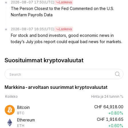
2026-08-07 17:50
(UTC)
Laskeva
The Person Closest to the Fed Commented on the U.S.
Nonfarm Payrolls Data
2026-08-07 16:35
(UTC)
Laskeva
For stock and bond investors, good economic news in
today’s July jobs report could equal bad news for markets.
Suosituimmat kryptovaluutat
Search
Markkina-arvoltaan suurimmat kryptovaluutat
Kolikko
Hinta ja 24 tunnin %
CHF
64,918.00
Bitcoin
+0.80%
BTC
CHF
1,916.65
Ethereum
+0.60%
ETH