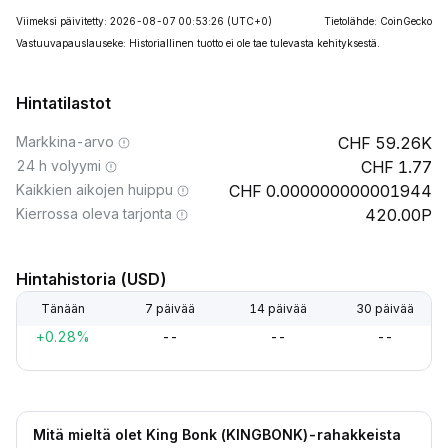
Viimeksi päivitetty: 2026-08-07 00:53:26
(UTC+0)
Tietolähde: CoinGecko
Vastuuvapauslauseke: Historiallinen tuotto ei ole tae tulevasta kehityksestä.
Hintatilastot
Markkina-arvo
59.26K
24 h volyymi
1.77
Kaikkien aikojen huippu
0.000000000001944
Kierrossa oleva tarjonta
420.00P
Hintahistoria (USD)
Tänään
7 päivää
14 päivää
30 päivää
+0.28%
--
--
--
Mitä mieltä olet King Bonk (KINGBONK)-rahakkeista