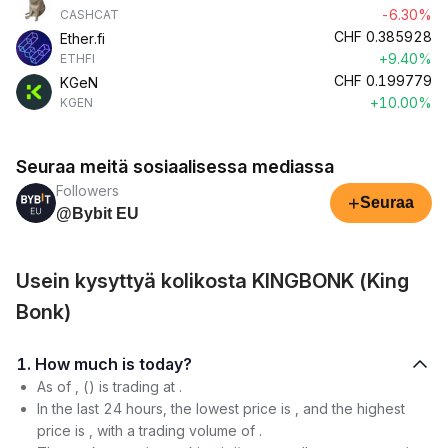
-6.30%
CASHCAT
CHF
0.385928
Ether.fi
+9.40%
ETHFI
CHF
0.199779
KGeN
+10.00%
KGEN
Seuraa meitä sosiaalisessa mediassa
Followers
+
Seuraa
@Bybit EU
Usein kysyttyä kolikosta KINGBONK (King
Bonk)
1. How much is today?
As of , () is trading at .
In the last 24 hours, the lowest price is , and the highest
price is , with a trading volume of .