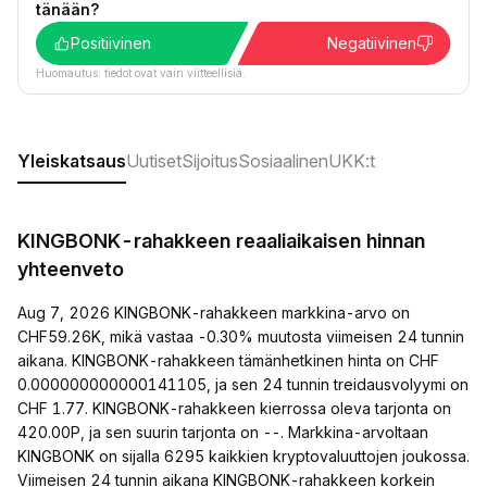
tänään?
Positiivinen
Negatiivinen
Huomautus: tiedot ovat vain viitteellisiä.
Yleiskatsaus
Uutiset
Sijoitus
Sosiaalinen
UKK:t
KINGBONK-rahakkeen reaaliaikaisen hinnan
yhteenveto
Aug 7, 2026 KINGBONK-rahakkeen markkina-arvo on
CHF59.26K, mikä vastaa -0.30% muutosta viimeisen 24 tunnin
aikana. KINGBONK-rahakkeen tämänhetkinen hinta on CHF
0.000000000000141105, ja sen 24 tunnin treidausvolyymi on
CHF 1.77. KINGBONK-rahakkeen kierrossa oleva tarjonta on
420.00P, ja sen suurin tarjonta on --. Markkina-arvoltaan
KINGBONK on sijalla 6295 kaikkien kryptovaluuttojen joukossa.
Viimeisen 24 tunnin aikana KINGBONK-rahakkeen korkein