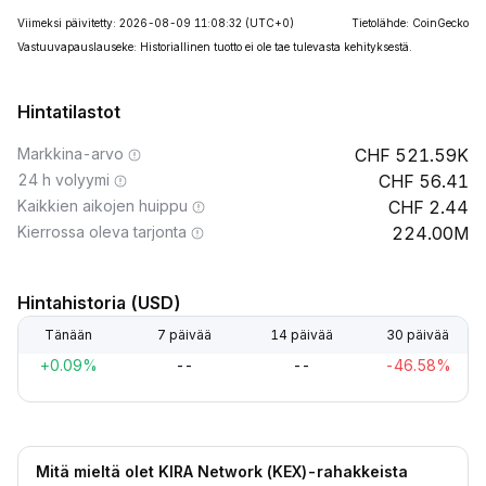
Viimeksi päivitetty: 2026-08-09 11:08:32
(UTC+0)
Tietolähde: CoinGecko
Vastuuvapauslauseke: Historiallinen tuotto ei ole tae tulevasta kehityksestä.
Hintatilastot
Markkina-arvo
521.59K
24 h volyymi
56.41
Kaikkien aikojen huippu
2.44
Kierrossa oleva tarjonta
224.00M
Hintahistoria (USD)
Tänään
7 päivää
14 päivää
30 päivää
+0.09%
--
--
-46.58%
Mitä mieltä olet KIRA Network (KEX)-rahakkeista