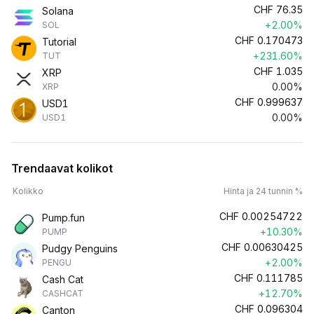
CHF
76.35
Solana
+2.00%
SOL
CHF
0.170473
Tutorial
+231.60%
TUT
CHF
1.035
XRP
0.00%
XRP
CHF
0.999637
USD1
0.00%
USD1
Trendaavat kolikot
Kolikko
Hinta ja 24 tunnin %
CHF
0.00254722
Pump.fun
+10.30%
PUMP
CHF
0.00630425
Pudgy Penguins
+2.00%
PENGU
CHF
0.111785
Cash Cat
+12.70%
CASHCAT
CHF
0.096304
Canton