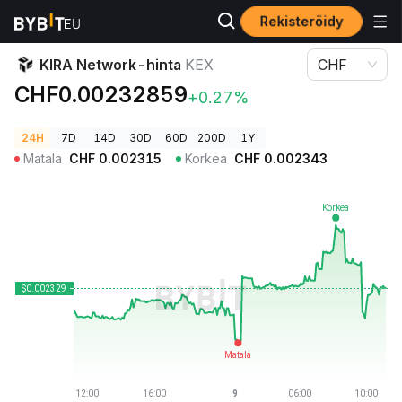
Rekisteröidy
Kryptohinnat
KIRA Network-hinta KEX
KIRA Network-hinta
KEX
CHF
CHF0.00232859
+0.27%
24H
7D
14D
30D
60D
200D
1Y
Matala
CHF
0.002315
Korkea
CHF
0.002343