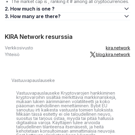
The market cap is , ranking it # among all cryptocurrencies.
2. How much is one ?
3. How many are there?
KIRA Network resurssia
Verkkosivusto
kira.network
Yhteisö
blog.kira.network
Vastuuvapauslauseke
Vastuuvapauslauseke Kryptovarojen hankkiminen
kryptovaroihin sisältää merkittäviä markkinariskejä,
mukaan lukien äärimmäinen volatiliteetti ja koko
pääoman mahdollinen menettäminen. Bybit EU
sanoutuu irti kaikesta vastuusta toimien tuloksista.
Mikään tässä esitetty ei ole taloudellinen neuvo,
suositus tai tarjous ostaa, myydä tai pitää hallussa
digitaalisia varoja. Käyttäjien tulee arvioida
taloudellinen tilanteensa itsenäisesti, ja heitä
kehotetaan konsultoimaan ammattimaisia neuvojia.