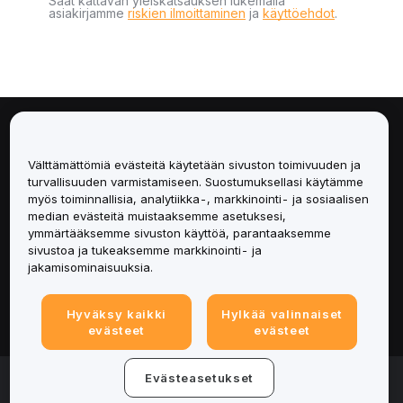
Saat kattavan yleiskatsauksen lukemalla
asiakirjamme
riskien ilmoittaminen
ja
käyttöehdot
.
Tietoa
Välttämättömiä evästeitä käytetään sivuston toimivuuden ja
Palvelut
turvallisuuden varmistamiseen. Suostumuksellasi käytämme
myös toiminnallisia, analytiikka-, markkinointi- ja sosiaalisen
median evästeitä muistaaksemme asetuksesi,
Tuki
ymmärtääksemme sivuston käyttöä, parantaaksemme
sivustoa ja tukeaksemme markkinointi- ja
Tuotteet
jakamisominaisuuksia.
Lakiasiat
Hyväksy kaikki
Hylkää valinnaiset
evästeet
evästeet
© 2025-2026 Bybit.eu. All rights reserved.
Evästeasetukset