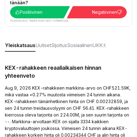
tänään?
Positiivinen
Negatiivinen
Huomautus: tiedot ovat vain viitteellisiä.
Yleiskatsaus
Uutiset
Sijoitus
Sosiaalinen
UKK:t
KEX-rahakkeen reaaliaikaisen hinnan
yhteenveto
Aug 9, 2026 KEX-rahakkeen markkina-arvo on CHF521.59K,
mikä vastaa +0.27% muutosta viimeisen 24 tunnin aikana.
KEX-rahakkeen tämänhetkinen hinta on CHF 0.00232859, ja
sen 24 tunnin treidausvolyymi on CHF 56.41. KEX-rahakkeen
kierrossa oleva tarjonta on 224.00M, ja sen suurin tarjonta on
--. Markkina-arvoltaan KEX on sijalla 3334 kaikkien
kryptovaluuttojen joukossa. Viimeisen 24 tunnin aikana KEX-
rahakkeen korkein hinta oli 0.00234344 CHF ja alin hinta oli