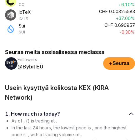
+6.10%
CC
CHF
0.00325583
IoTeX
+37.00%
IOTX
CHF
0.690957
Sui
-0.30%
SUI
Seuraa meitä sosiaalisessa mediassa
Followers
+
Seuraa
@Bybit EU
Usein kysyttyä kolikosta KEX (KIRA
Network)
1. How much is today?
As of , () is trading at .
In the last 24 hours, the lowest price is , and the highest
price is , with a trading volume of .