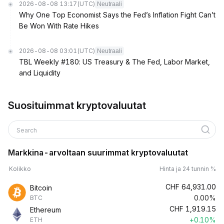
2026-08-08 13:17
(UTC)
Neutraali
Why One Top Economist Says the Fed’s Inflation Fight Can’t
Be Won With Rate Hikes
2026-08-08 03:01
(UTC)
Neutraali
TBL Weekly #180: US Treasury & The Fed, Labor Market,
and Liquidity
Suosituimmat kryptovaluutat
Search
Markkina-arvoltaan suurimmat kryptovaluutat
Kolikko
Hinta ja 24 tunnin %
CHF
64,931.00
Bitcoin
0.00%
BTC
CHF
1,919.15
Ethereum
+0.10%
ETH