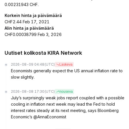
0.00231943 CHF.
Korkein hinta ja päivämäärä
CHF2.44 Feb 17, 2021
Alin hinta ja päivämäärä
CHF0.00038799 Feb 3, 2026
Uutiset kolikosta KIRA Network
2026-08-09 04:48
(UTC)
Laskeva
Economists generally expect the US annual inflation rate to
slow slightly.
2026-08-08 17:30
(UTC)
nouseva
July’s surprisingly weak jobs report coupled with a possible
cooling in inflation next week may lead the Fed to hold
interest rates steady at its next meeting, says Bloomberg
Economic’s @AnnaEconomist