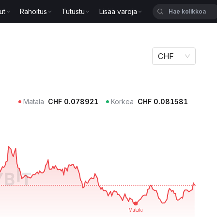
ut
Rahoitus
Tutustu
Lisää varoja
CHF
Matala
CHF
0.078921
Korkea
CHF
0.081581