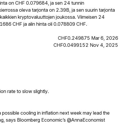
inta on CHF 0.079684, ja sen 24 tunnin
rossa oleva tarjonta on 2.39B, ja sen suurin tarjonta
kaikkien kryptovaluuttojen joukossa. Viimeisen 24
81686 CHF ja alin hinta oli 0.078809 CHF.
CHF0.249875 Mar 6, 2026
CHF0.0499152 Nov 4, 2025
n rate to slow slightly.
a possible cooling in inflation next week may lead the
eeting, says Bloomberg Economic’s @AnnaEconomist