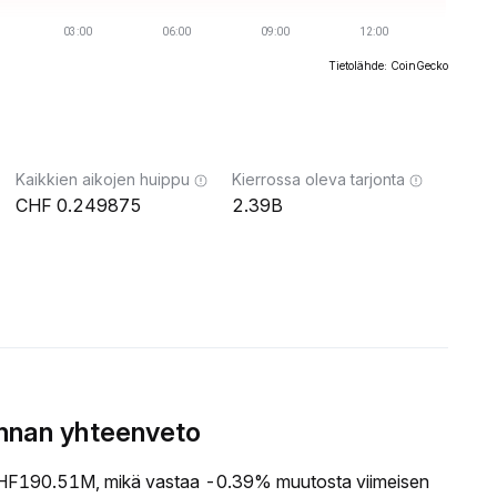
Tietolähde: CoinGecko
Kaikkien aikojen huippu
Kierrossa oleva tarjonta
0.249875
2.39B
innan yhteenveto
HF190.51M, mikä vastaa -0.39% muutosta viimeisen