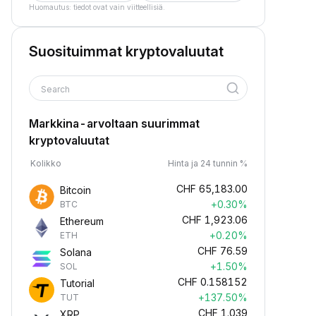
Huomautus: tiedot ovat vain viitteellisiä.
Suosituimmat kryptovaluutat
Search
Markkina-arvoltaan suurimmat
kryptovaluutat
Kolikko
Hinta ja 24 tunnin %
CHF
65,183.00
Bitcoin
+0.30%
BTC
CHF
1,923.06
Ethereum
+0.20%
ETH
CHF
76.59
Solana
+1.50%
SOL
CHF
0.158152
Tutorial
+137.50%
TUT
CHF
1.039
XRP