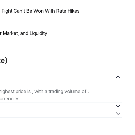
 Fight Can’t Be Won With Rate Hikes
Market, and Liquidity
te)
highest price is , with a trading volume of .
urrencies.