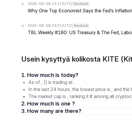
2026-08-08 13:17
(UTC)
Neutraali
Why One Top Economist Says the Fed’s Inflation
2026-08-08 03:01
(UTC)
Neutraali
TBL Weekly #180: US Treasury & The Fed, Labor 
Usein kysyttyä kolikosta KITE (Ki
1. How much is today?
As of , () is trading at .
In the last 24 hours, the lowest price is , and the 
The market cap is , ranking it # among all cryptoc
2. How much is one ?
3. How many are there?