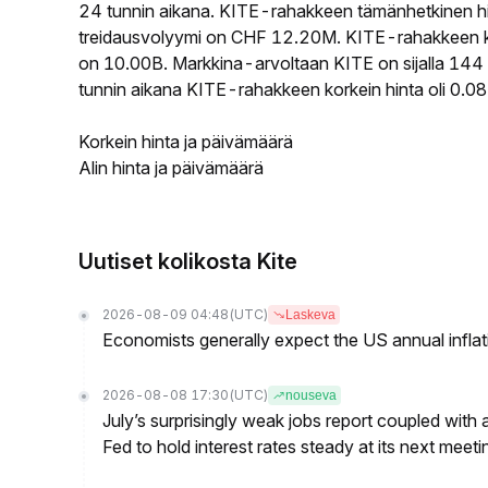
24 tunnin aikana. KITE-rahakkeen tämänhetkinen h
treidausvolyymi on CHF 12.20M. KITE-rahakkeen kier
on 10.00B. Markkina-arvoltaan KITE on sijalla 144 
tunnin aikana KITE-rahakkeen korkein hinta oli 0.0
Korkein hinta ja päivämäärä
Alin hinta ja päivämäärä
Uutiset kolikosta Kite
2026-08-09 04:48
(UTC)
Laskeva
Economists generally expect the US annual inflatio
2026-08-08 17:30
(UTC)
nouseva
July’s surprisingly weak jobs report coupled with 
Fed to hold interest rates steady at its next m