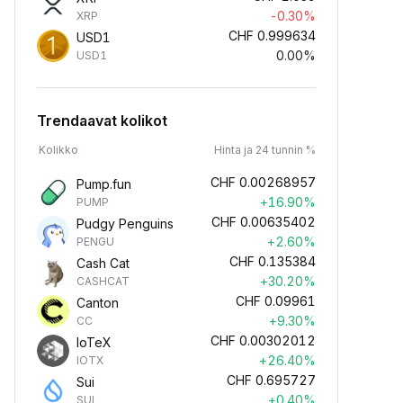
-0.30%
XRP
CHF
0.999634
USD1
0.00%
USD1
Trendaavat kolikot
Kolikko
Hinta ja 24 tunnin %
CHF
0.00268957
Pump.fun
+16.90%
PUMP
CHF
0.00635402
Pudgy Penguins
+2.60%
PENGU
CHF
0.135384
Cash Cat
+30.20%
CASHCAT
CHF
0.09961
Canton
+9.30%
CC
CHF
0.00302012
IoTeX
+26.40%
IOTX
CHF
0.695727
Sui
+0.40%
SUI