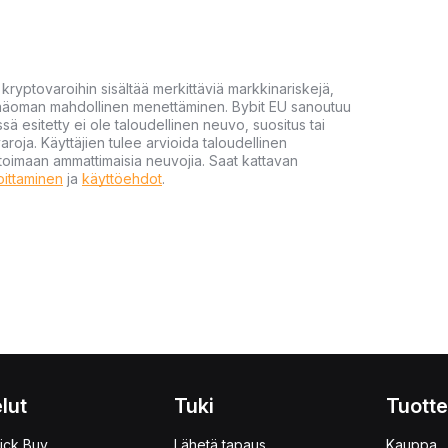
yptovaroihin sisältää merkittäviä markkinariskejä,
 pääoman mahdollinen menettäminen. Bybit EU sanoutuu
ssä esitetty ei ole taloudellinen neuvo, suositus tai
varoja. Käyttäjien tulee arvioida taloudellinen
ultoimaan ammattimaisia neuvojia. Saat kattavan
moittaminen
ja
käyttöehdot
.
lut
Tuki
Tuotte
ick Buy
Lähetä tapaus
Kauppa