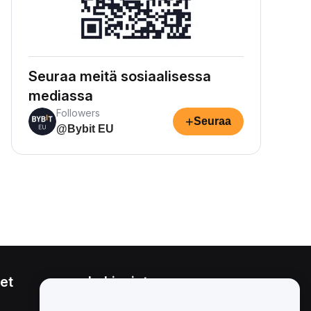
Seuraa meitä sosiaalisessa
mediassa
Followers
+
Seuraa
@Bybit EU
et
Lakiasiat
Eturistiriitapolitiikka