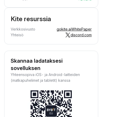
Kite resurssia
Verkkosivusto
gokite.ai
WhitePaper
Yhteisö
discord.com
Skannaa ladataksesi
sovelluksen
Yhteensopiva iOS- ja Android-laitteiden
(matkapuhelimet ja tabletit) kanssa