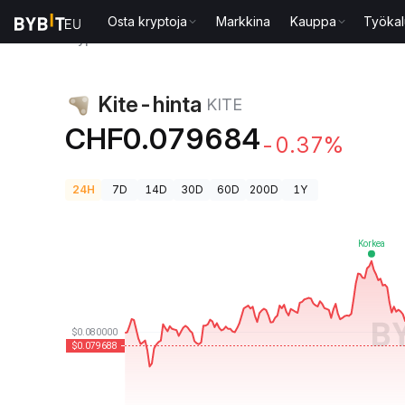
Osta kryptoja
Markkina
Kauppa
Työkal
Kryptohinnat
Kite-hinta KITE
Kite-hinta
KITE
CHF0.079684
-0.37%
24H
7D
14D
30D
60D
200D
1Y