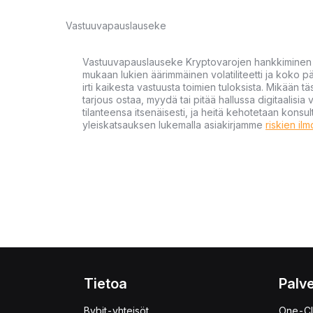
Vastuuvapauslauseke
Vastuuvapauslauseke Kryptovarojen hankkiminen kr
mukaan lukien äärimmäinen volatiliteetti ja koko
irti kaikesta vastuusta toimien tuloksista. Mikään tä
tarjous ostaa, myydä tai pitää hallussa digitaalisia 
tilanteensa itsenäisesti, ja heitä kehotetaan kons
yleiskatsauksen lukemalla asiakirjamme
riskien il
Tietoa
Palve
Bybit-yhteisöt
One-Cl