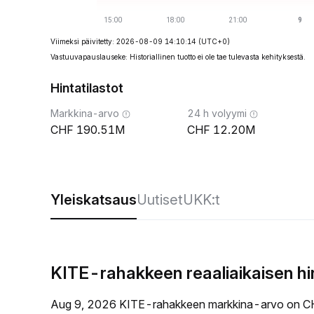
Viimeksi päivitetty: 2026-08-09 14:10:14
(UTC+0)
Vastuuvapauslauseke: Historiallinen tuotto ei ole tae tulevasta kehityksestä.
Hintatilastot
Markkina-arvo
24 h volyymi
190.51M
12.20M
Yleiskatsaus
Uutiset
UKK:t
KITE-rahakkeen reaaliaikaisen h
Aug 9, 2026 KITE-rahakkeen markkina-arvo on C