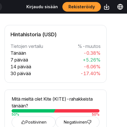
Rekisteröidy
Kirjaudu sisään
Hintahistoria (USD)
Tietojen vertailu
%-muutos
Tänään
-0.38%
7 päivää
+5.26%
14 päivää
-6.06%
30 päivää
-17.40%
Mitä mieltä olet Kite (KITE)-rahakkeista
tänään?
50
%
50
%
Positiivinen
Negatiivinen