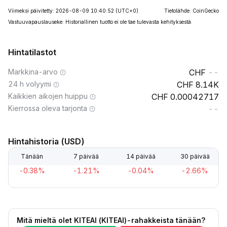
Viimeksi päivitetty: 2026-08-09 10:40:52
(UTC+0)
Tietolähde: CoinGecko
Vastuuvapauslauseke: Historiallinen tuotto ei ole tae tulevasta kehityksestä.
Hintatilastot
Markkina-arvo
--
24 h volyymi
8.14K
Kaikkien aikojen huippu
0.00042717
Kierrossa oleva tarjonta
--
Hintahistoria (USD)
Tänään
7 päivää
14 päivää
30 päivää
-0.38%
-1.21%
-0.04%
-2.66%
Mitä mieltä olet KITEAI (KITEAI)-rahakkeista tänään?