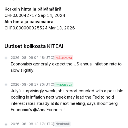
Korkein hinta ja päivämäärä
CHF0.00042717 Sep 14, 2024
Alin hinta ja päivämäärä
CHF0.000000025524 Mar 13, 2026
Uutiset kolikosta KITEAI
2026-08-09 04:48
(UTC)
Laskeva
Economists generally expect the US annual inflation rate to
slow slightly.
2026-08-08 17:30
(UTC)
nouseva
July’s surprisingly weak jobs report coupled with a possible
cooling in inflation next week may lead the Fed to hold
interest rates steady at its next meeting, says Bloomberg
Economic’s @AnnaEconomist
2026-08-08 13:17
(UTC)
Neutraali