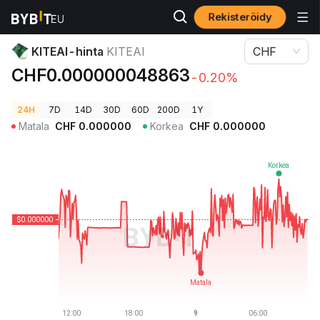
Rekisteröidy
Kryptohinnat
KITEAI-hinta KITEAI
KITEAI-hinta
KITEAI
CHF
CHF0.000000048863
-0.20%
24H
7D
14D
30D
60D
200D
1Y
Matala
CHF
0.000000
Korkea
CHF
0.000000