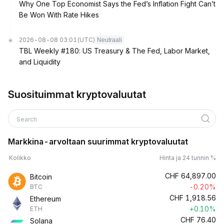
Why One Top Economist Says the Fed’s Inflation Fight Can’t
Be Won With Rate Hikes
2026-08-08 03:01
(UTC)
Neutraali
TBL Weekly #180: US Treasury & The Fed, Labor Market,
and Liquidity
Suosituimmat kryptovaluutat
Search
Markkina-arvoltaan suurimmat kryptovaluutat
Kolikko
Hinta ja 24 tunnin %
CHF
64,897.00
Bitcoin
-0.20%
BTC
CHF
1,918.56
Ethereum
+0.10%
ETH
CHF
76.40
Solana