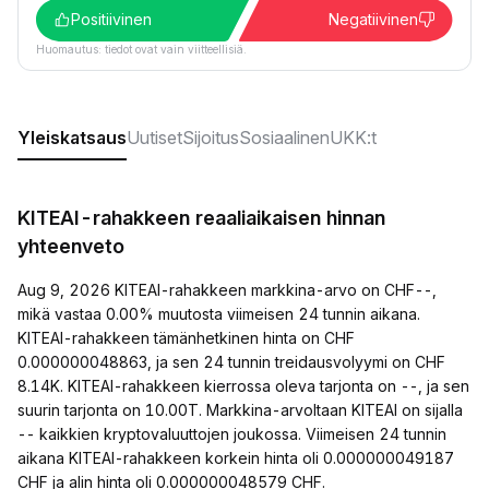
Positiivinen
Negatiivinen
Huomautus: tiedot ovat vain viitteellisiä.
Yleiskatsaus
Uutiset
Sijoitus
Sosiaalinen
UKK:t
KITEAI-rahakkeen reaaliaikaisen hinnan
yhteenveto
Aug 9, 2026 KITEAI-rahakkeen markkina-arvo on CHF--,
mikä vastaa 0.00% muutosta viimeisen 24 tunnin aikana.
KITEAI-rahakkeen tämänhetkinen hinta on CHF
0.000000048863, ja sen 24 tunnin treidausvolyymi on CHF
8.14K. KITEAI-rahakkeen kierrossa oleva tarjonta on --, ja sen
suurin tarjonta on 10.00T. Markkina-arvoltaan KITEAI on sijalla
-- kaikkien kryptovaluuttojen joukossa. Viimeisen 24 tunnin
aikana KITEAI-rahakkeen korkein hinta oli 0.000000049187
CHF ja alin hinta oli 0.000000048579 CHF.