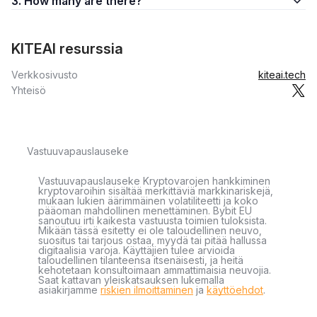
3. How many are there?
KITEAI resurssia
Verkkosivusto
kiteai.tech
Yhteisö
Vastuuvapauslauseke
Vastuuvapauslauseke Kryptovarojen hankkiminen
kryptovaroihin sisältää merkittäviä markkinariskejä,
mukaan lukien äärimmäinen volatiliteetti ja koko
pääoman mahdollinen menettäminen. Bybit EU
sanoutuu irti kaikesta vastuusta toimien tuloksista.
Mikään tässä esitetty ei ole taloudellinen neuvo,
suositus tai tarjous ostaa, myydä tai pitää hallussa
digitaalisia varoja. Käyttäjien tulee arvioida
taloudellinen tilanteensa itsenäisesti, ja heitä
kehotetaan konsultoimaan ammattimaisia neuvojia.
Saat kattavan yleiskatsauksen lukemalla
asiakirjamme
riskien ilmoittaminen
ja
käyttöehdot
.