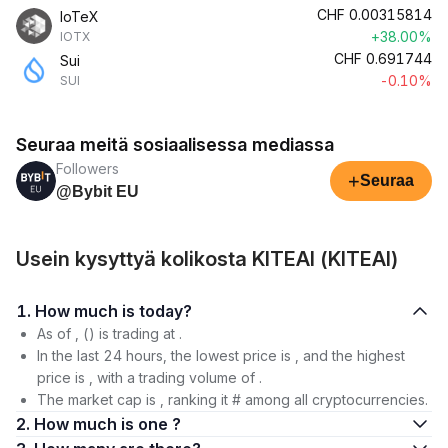
CHF
0.00315814
IoTeX
+38.00%
IOTX
CHF
0.691744
Sui
-0.10%
SUI
Seuraa meitä sosiaalisessa mediassa
Followers
+
Seuraa
@Bybit EU
Usein kysyttyä kolikosta KITEAI (KITEAI)
1. How much is today?
As of , () is trading at .
In the last 24 hours, the lowest price is , and the highest
price is , with a trading volume of .
The market cap is , ranking it # among all cryptocurrencies.
2. How much is one ?