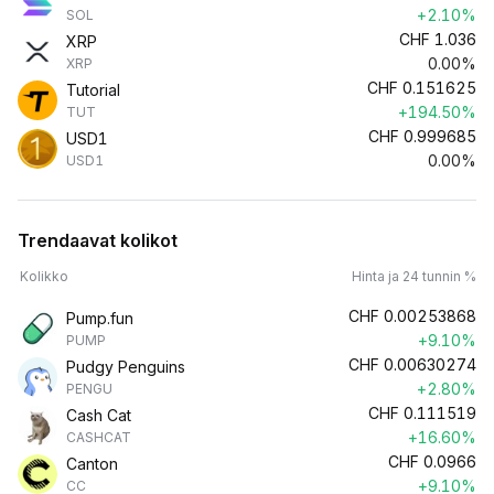
+2.10%
SOL
CHF
1.036
XRP
0.00%
XRP
CHF
0.151625
Tutorial
+194.50%
TUT
CHF
0.999685
USD1
0.00%
USD1
Trendaavat kolikot
Kolikko
Hinta ja 24 tunnin %
CHF
0.00253868
Pump.fun
+9.10%
PUMP
CHF
0.00630274
Pudgy Penguins
+2.80%
PENGU
CHF
0.111519
Cash Cat
+16.60%
CASHCAT
CHF
0.0966
Canton
+9.10%
CC