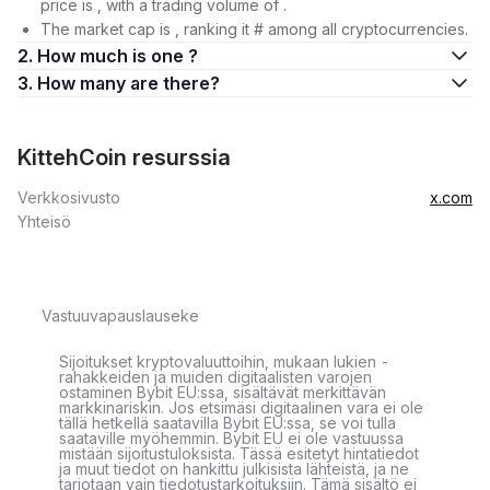
price is , with a trading volume of .
The market cap is , ranking it # among all cryptocurrencies.
2. How much is one ?
3. How many are there?
KittehCoin resurssia
Verkkosivusto
x.com
Yhteisö
Vastuuvapauslauseke
Sijoitukset kryptovaluuttoihin, mukaan lukien -
rahakkeiden ja muiden digitaalisten varojen
ostaminen Bybit EU:ssa, sisältävät merkittävän
markkinariskin. Jos etsimäsi digitaalinen vara ei ole
tällä hetkellä saatavilla Bybit EU:ssa, se voi tulla
saataville myöhemmin. Bybit EU ei ole vastuussa
mistään sijoitustuloksista. Tässä esitetyt hintatiedot
ja muut tiedot on hankittu julkisista lähteistä, ja ne
tarjotaan vain tiedotustarkoituksiin. Tämä sisältö ei