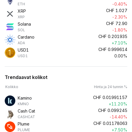
-0.40%
ETH
CHF
1.027
XRP
-2.30%
XRP
CHF
72.90
Solana
-1.80%
SOL
CHF
0.201935
Cardano
+7.10%
ADA
CHF
0.999614
USD1
0.00%
USD1
Trendaavat kolikot
Kolikko
Hinta ja 24 tunnin %
CHF
0.01991157
Kamino
+11.20%
KMNO
CHF
0.099245
Cash Cat
-14.40%
CASHCAT
CHF
0.01178063
Plume
+7.50%
PLUME