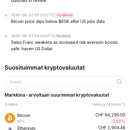
outlooks in review
2026-08-07 05:22
(UTC)
Laskeva
Bitcoin price slips below $65K after US jobs data
2026-08-07 04:43
(UTC)
Neutraali
Swiss Franc weakens as increased risk aversion boosts
safe-haven US Dollar
Suosituimmat kryptovaluutat
Search
Markkina-arvoltaan suurimmat kryptovaluutat
Kolikko
Hinta ja 24 tunnin %
CHF
64,290.00
Bitcoin
-0.80%
BTC
CHF
1,904.48
Ethereum