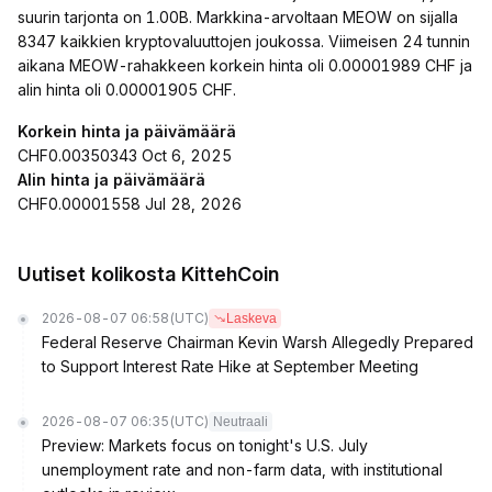
suurin tarjonta on 1.00B. Markkina-arvoltaan MEOW on sijalla
8347 kaikkien kryptovaluuttojen joukossa. Viimeisen 24 tunnin
aikana MEOW-rahakkeen korkein hinta oli 0.00001989 CHF ja
alin hinta oli 0.00001905 CHF.
Korkein hinta ja päivämäärä
CHF0.00350343 Oct 6, 2025
Alin hinta ja päivämäärä
CHF0.00001558 Jul 28, 2026
Uutiset kolikosta KittehCoin
2026-08-07 06:58
(UTC)
Laskeva
Federal Reserve Chairman Kevin Warsh Allegedly Prepared
to Support Interest Rate Hike at September Meeting
2026-08-07 06:35
(UTC)
Neutraali
Preview: Markets focus on tonight's U.S. July
unemployment rate and non-farm data, with institutional