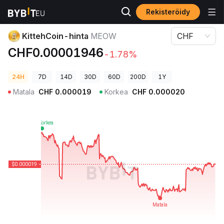
Rekisteröidy
Kryptohinnat
KittehCoin-hinta MEOW
KittehCoin-hinta
MEOW
CHF
CHF0.00001946
-1.78%
24H
7D
14D
30D
60D
200D
1Y
Matala
CHF
0.000019
Korkea
CHF
0.000020