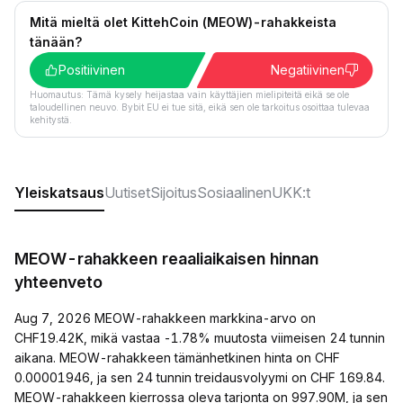
Mitä mieltä olet KittehCoin (MEOW)-rahakkeista
tänään?
Positiivinen
Negatiivinen
Huomautus: Tämä kysely heijastaa vain käyttäjien mielipiteitä eikä se ole
taloudellinen neuvo. Bybit EU ei tue sitä, eikä sen ole tarkoitus osoittaa tulevaa
kehitystä.
Yleiskatsaus
Uutiset
Sijoitus
Sosiaalinen
UKK:t
MEOW-rahakkeen reaaliaikaisen hinnan
yhteenveto
Aug 7, 2026 MEOW-rahakkeen markkina-arvo on
CHF19.42K, mikä vastaa -1.78% muutosta viimeisen 24 tunnin
aikana. MEOW-rahakkeen tämänhetkinen hinta on CHF
0.00001946, ja sen 24 tunnin treidausvolyymi on CHF 169.84.
MEOW-rahakkeen kierrossa oleva tarjonta on 997.90M, ja sen