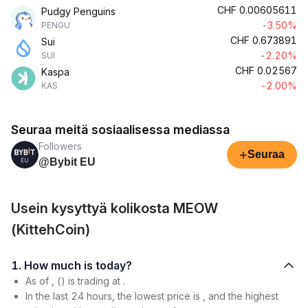
CHF
0.00605611
Pudgy Penguins
-3.50%
PENGU
CHF
0.673891
Sui
-2.20%
SUI
CHF
0.02567
Kaspa
-2.00%
KAS
Seuraa meitä sosiaalisessa mediassa
Followers
+
Seuraa
@Bybit EU
Usein kysyttyä kolikosta MEOW
(KittehCoin)
1. How much is today?
As of , () is trading at .
In the last 24 hours, the lowest price is , and the highest