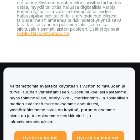
ole taloudellista neuvontaa eikä suositus tai tarjous
ostaa, myydä tai pitää hallussa digitaalisia varoja.
Ennen digitaalisilla varoilla treidausta tai niiden
hallussapitoa sijoittajien tulisi arvioida huolellisesti
taloudellinen tilanteensa ja riskinsietokykynsä sekä
tarvittaessa kääntyä pätevien laki-, vero- tai
sijoitusalan ammattilaisten puoleen. Lisätietoja saat
Bybit EU:n käyttöehdoista
.
Tietoa
Välttämättömiä evästeitä käytetään sivuston toimivuuden ja
Palvelut
turvallisuuden varmistamiseen. Suostumuksellasi käytämme
myös toiminnallisia, analytiikka-, markkinointi- ja sosiaalisen
median evästeitä muistaaksemme asetuksesi,
Tuki
ymmärtääksemme sivuston käyttöä, parantaaksemme
sivustoa ja tukeaksemme markkinointi- ja
Tuotteet
jakamisominaisuuksia.
Lakiasiat
Hyväksy kaikki
Hylkää valinnaiset