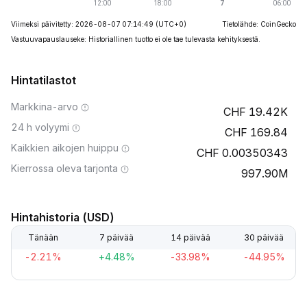
Viimeksi päivitetty: 2026-08-07 07:14:49
(UTC+0)
Tietolähde: CoinGecko
Vastuuvapauslauseke: Historiallinen tuotto ei ole tae tulevasta kehityksestä.
Hintatilastot
Markkina-arvo
19.42K
24 h volyymi
169.84
Kaikkien aikojen huippu
0.00350343
Kierrossa oleva tarjonta
997.90M
Hintahistoria (USD)
Tänään
7 päivää
14 päivää
30 päivää
-2.21%
+4.48%
-33.98%
-44.95%