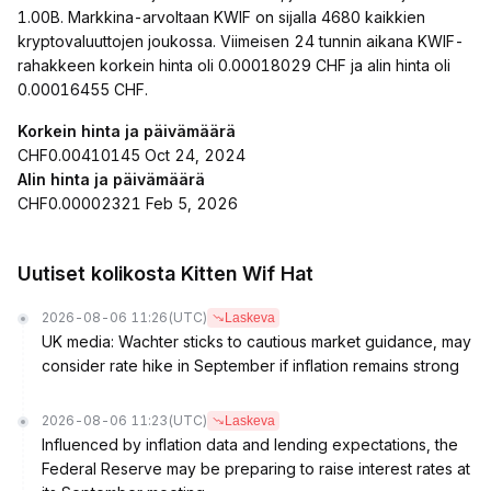
1.00B. Markkina-arvoltaan KWIF on sijalla 4680 kaikkien
kryptovaluuttojen joukossa. Viimeisen 24 tunnin aikana KWIF-
rahakkeen korkein hinta oli 0.00018029 CHF ja alin hinta oli
0.00016455 CHF.
Korkein hinta ja päivämäärä
CHF0.00410145 Oct 24, 2024
Alin hinta ja päivämäärä
CHF0.00002321 Feb 5, 2026
Uutiset kolikosta Kitten Wif Hat
2026-08-06 11:26
(UTC)
Laskeva
UK media: Wachter sticks to cautious market guidance, may
consider rate hike in September if inflation remains strong
2026-08-06 11:23
(UTC)
Laskeva
Influenced by inflation data and lending expectations, the
Federal Reserve may be preparing to raise interest rates at