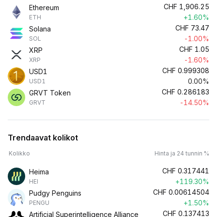
CHF
1,906.25
Ethereum
+1.60%
ETH
CHF
73.47
Solana
-1.00%
SOL
CHF
1.05
XRP
-1.60%
XRP
CHF
0.999308
USD1
0.00%
USD1
CHF
0.286183
GRVT Token
-14.50%
GRVT
Trendaavat kolikot
Kolikko
Hinta ja 24 tunnin %
CHF
0.317441
Heima
+119.30%
HEI
CHF
0.00614504
Pudgy Penguins
+1.50%
PENGU
CHF
0.137413
Artificial Superintelligence Alliance