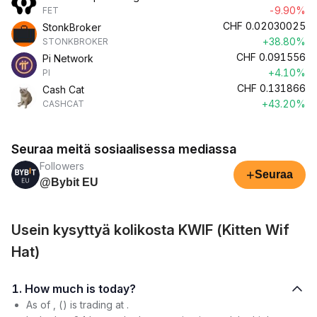
-9.90%
FET
CHF
0.02030025
StonkBroker
+38.80%
STONKBROKER
CHF
0.091556
Pi Network
+4.10%
PI
CHF
0.131866
Cash Cat
+43.20%
CASHCAT
Seuraa meitä sosiaalisessa mediassa
Followers
+
Seuraa
@Bybit EU
Usein kysyttyä kolikosta KWIF (Kitten Wif
Hat)
1. How much is today?
As of , () is trading at .