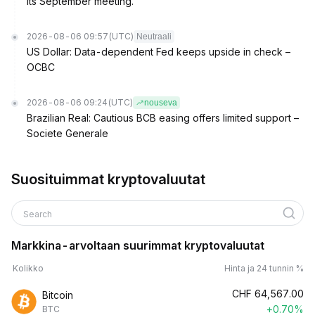
its September meeting.
2026-08-06 09:57
(UTC)
Neutraali
US Dollar: Data-dependent Fed keeps upside in check –
OCBC
2026-08-06 09:24
(UTC)
nouseva
Brazilian Real: Cautious BCB easing offers limited support –
Societe Generale
Suosituimmat kryptovaluutat
Search
Markkina-arvoltaan suurimmat kryptovaluutat
Kolikko
Hinta ja 24 tunnin %
CHF
64,567.00
Bitcoin
+0.70%
BTC