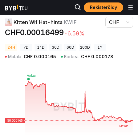
Rekisteröidy
Kryptohinnat
Kitten Wif Hat-hinta KWIF
Kitten Wif Hat-hinta
KWIF
CHF
CHF0.00016499
-6.59%
24H
7D
14D
30D
60D
200D
1Y
Matala
CHF
0.000165
Korkea
CHF
0.000178