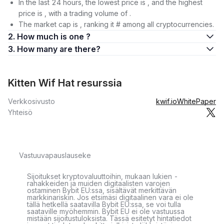
In the last 24 hours, the lowest price is , and the highest
price is , with a trading volume of .
The market cap is , ranking it # among all cryptocurrencies.
2. How much is one ?
3. How many are there?
Kitten Wif Hat resurssia
Verkkosivusto
kwif.io
WhitePaper
Yhteisö
Vastuuvapauslauseke
Sijoitukset kryptovaluuttoihin, mukaan lukien -
rahakkeiden ja muiden digitaalisten varojen
ostaminen Bybit EU:ssa, sisältävät merkittävän
markkinariskin. Jos etsimäsi digitaalinen vara ei ole
tällä hetkellä saatavilla Bybit EU:ssa, se voi tulla
saataville myöhemmin. Bybit EU ei ole vastuussa
mistään sijoitustuloksista. Tässä esitetyt hintatiedot