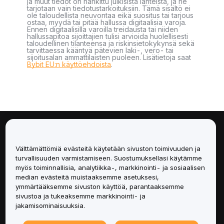
ja muut tiedot on hankittu julkisista lähteistä, ja ne
tarjotaan vain tiedotustarkoituksiin. Tämä sisältö ei
ole taloudellista neuvontaa eikä suositus tai tarjous
ostaa, myydä tai pitää hallussa digitaalisia varoja.
Ennen digitaalisilla varoilla treidausta tai niiden
hallussapitoa sijoittajien tulisi arvioida huolellisesti
taloudellinen tilanteensa ja riskinsietokykynsä sekä
tarvittaessa kääntyä pätevien laki-, vero- tai
sijoitusalan ammattilaisten puoleen. Lisätietoja saat
Bybit EU:n käyttöehdoista
.
Tietoa
Välttämättömiä evästeitä käytetään sivuston toimivuuden ja
Palvelut
turvallisuuden varmistamiseen. Suostumuksellasi käytämme
myös toiminnallisia, analytiikka-, markkinointi- ja sosiaalisen
median evästeitä muistaaksemme asetuksesi,
Tuki
ymmärtääksemme sivuston käyttöä, parantaaksemme
sivustoa ja tukeaksemme markkinointi- ja
Tuotteet
jakamisominaisuuksia.