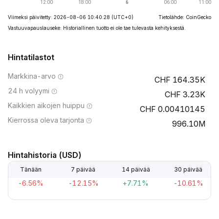
Viimeksi päivitetty: 2026-08-06 10:40:28
(UTC+0)
Tietolähde: CoinGecko
Vastuuvapauslauseke: Historiallinen tuotto ei ole tae tulevasta kehityksestä.
Hintatilastot
Markkina-arvo
164.35K
24 h volyymi
3.23K
Kaikkien aikojen huippu
0.00410145
Kierrossa oleva tarjonta
996.10M
Hintahistoria (USD)
Tänään
7 päivää
14 päivää
30 päivää
-6.56%
-12.15%
+7.71%
-10.61%