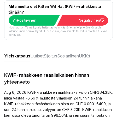
Mitä mieltä olet Kitten Wif Hat (KWIF)-rahakkeista
tänään?
Positiivinen
Negatiivinen
Huomautus: Tämä kysely heijastaa vain käyttäjien mielipiteitä eikä se ole
taloudellinen neuvo. Bybit EU ei tue sitä, eikä sen ole tarkoitus osoittaa tulevaa
kehitystä.
Yleiskatsaus
Uutiset
Sijoitus
Sosiaalinen
UKK:t
KWIF-rahakkeen reaaliaikaisen hinnan
yhteenveto
Aug 6, 2026 KWIF-rahakkeen markkina-arvo on CHF164.35K,
mikä vastaa -6.59% muutosta viimeisen 24 tunnin aikana.
KWIF-rahakkeen tämänhetkinen hinta on CHF 0.00016499, ja
sen 24 tunnin treidausvolyymi on CHF 3.23K. KWIF-rahakkeen
kierrossa oleva tarjonta on 996.10M, ja sen suurin tarjonta on