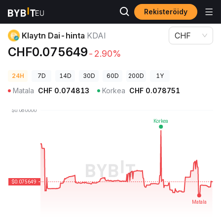
Rekisteröidy
Kryptohinnat
Klaytn Dai-hinta KDAI
Klaytn Dai-hinta
KDAI
CHF
CHF0.075649
-2.90%
24H
7D
14D
30D
60D
200D
1Y
Matala
CHF
0.074813
Korkea
CHF
0.078751