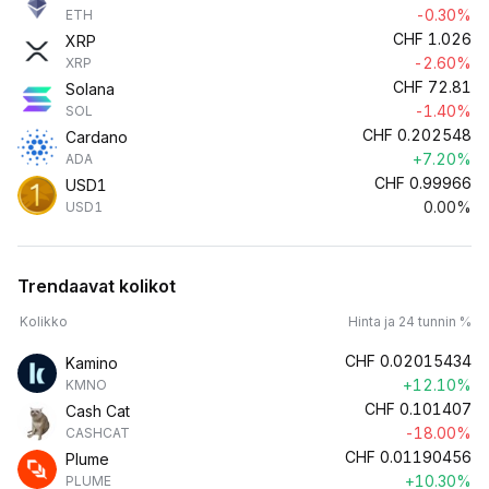
-0.30%
ETH
CHF
1.026
XRP
-2.60%
XRP
CHF
72.81
Solana
-1.40%
SOL
CHF
0.202548
Cardano
+7.20%
ADA
CHF
0.99966
USD1
0.00%
USD1
Trendaavat kolikot
Kolikko
Hinta ja 24 tunnin %
CHF
0.02015434
Kamino
+12.10%
KMNO
CHF
0.101407
Cash Cat
-18.00%
CASHCAT
CHF
0.01190456
Plume
+10.30%
PLUME