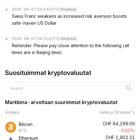
2026-08-07 04:43
(UTC)
Neutraali
Swiss Franc weakens as increased risk aversion boosts
safe-haven US Dollar
2026-08-07 04:31
(UTC)
Neutraali
Reminder: Please pay close attention to the following (all
times are in Beijing time).
Suosituimmat kryptovaluutat
Search
Markkina-arvoltaan suurimmat kryptovaluutat
Kolikko
Hinta ja 24 tunnin %
CHF
64,269.00
Bitcoin
-0.60%
BTC
CHF
1,902.51
Ethereum