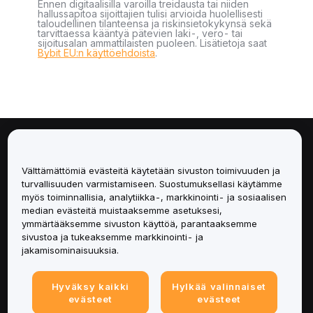
Ennen digitaalisilla varoilla treidausta tai niiden
hallussapitoa sijoittajien tulisi arvioida huolellisesti
taloudellinen tilanteensa ja riskinsietokykynsä sekä
tarvittaessa kääntyä pätevien laki-, vero- tai
sijoitusalan ammattilaisten puoleen. Lisätietoja saat
Bybit EU:n käyttöehdoista
.
Tietoa
Välttämättömiä evästeitä käytetään sivuston toimivuuden ja
Palvelut
turvallisuuden varmistamiseen. Suostumuksellasi käytämme
myös toiminnallisia, analytiikka-, markkinointi- ja sosiaalisen
median evästeitä muistaaksemme asetuksesi,
Tuki
ymmärtääksemme sivuston käyttöä, parantaaksemme
sivustoa ja tukeaksemme markkinointi- ja
Tuotteet
jakamisominaisuuksia.
Lakiasiat
Hyväksy kaikki
Hylkää valinnaiset
evästeet
evästeet