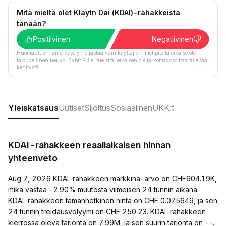
Mitä mieltä olet Klaytn Dai (KDAI)-rahakkeista
tänään?
Positiivinen
Negatiivinen
Huomautus: Tämä kysely heijastaa vain käyttäjien mielipiteitä eikä se ole
taloudellinen neuvo. Bybit EU ei tue sitä, eikä sen ole tarkoitus osoittaa tulevaa
kehitystä.
Yleiskatsaus
Uutiset
Sijoitus
Sosiaalinen
UKK:t
KDAI-rahakkeen reaaliaikaisen hinnan
yhteenveto
Aug 7, 2026 KDAI-rahakkeen markkina-arvo on CHF604.19K,
mikä vastaa -2.90% muutosta viimeisen 24 tunnin aikana.
KDAI-rahakkeen tämänhetkinen hinta on CHF 0.075649, ja sen
24 tunnin treidausvolyymi on CHF 250.23. KDAI-rahakkeen
kierrossa oleva tarjonta on 7.99M, ja sen suurin tarjonta on --.