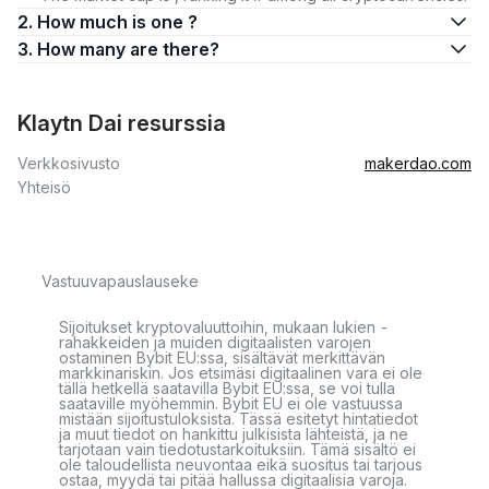
2. How much is one ?
3. How many are there?
Klaytn Dai resurssia
Verkkosivusto
makerdao.com
Yhteisö
Vastuuvapauslauseke
Sijoitukset kryptovaluuttoihin, mukaan lukien -
rahakkeiden ja muiden digitaalisten varojen
ostaminen Bybit EU:ssa, sisältävät merkittävän
markkinariskin. Jos etsimäsi digitaalinen vara ei ole
tällä hetkellä saatavilla Bybit EU:ssa, se voi tulla
saataville myöhemmin. Bybit EU ei ole vastuussa
mistään sijoitustuloksista. Tässä esitetyt hintatiedot
ja muut tiedot on hankittu julkisista lähteistä, ja ne
tarjotaan vain tiedotustarkoituksiin. Tämä sisältö ei
ole taloudellista neuvontaa eikä suositus tai tarjous
ostaa, myydä tai pitää hallussa digitaalisia varoja.