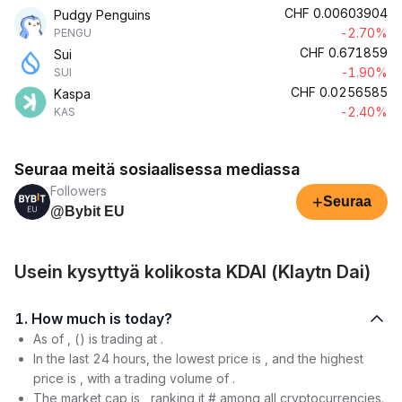
CHF
0.00603904
Pudgy Penguins
-2.70%
PENGU
CHF
0.671859
Sui
-1.90%
SUI
CHF
0.0256585
Kaspa
-2.40%
KAS
Seuraa meitä sosiaalisessa mediassa
Followers
+
Seuraa
@Bybit EU
Usein kysyttyä kolikosta KDAI (Klaytn Dai)
1. How much is today?
As of , () is trading at .
In the last 24 hours, the lowest price is , and the highest
price is , with a trading volume of .
The market cap is , ranking it # among all cryptocurrencies.