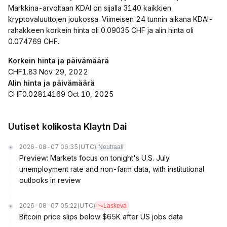
Markkina-arvoltaan KDAI on sijalla 3140 kaikkien
kryptovaluuttojen joukossa. Viimeisen 24 tunnin aikana KDAI-
rahakkeen korkein hinta oli 0.09035 CHF ja alin hinta oli
0.074769 CHF.
Korkein hinta ja päivämäärä
CHF1.83 Nov 29, 2022
Alin hinta ja päivämäärä
CHF0.02814169 Oct 10, 2025
Uutiset kolikosta Klaytn Dai
2026-08-07 06:35
(UTC)
Neutraali
Preview: Markets focus on tonight's U.S. July
unemployment rate and non-farm data, with institutional
outlooks in review
2026-08-07 05:22
(UTC)
Laskeva
Bitcoin price slips below $65K after US jobs data