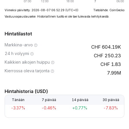
Viimeksi päivitetty: 2026-08-07 06:52:29
(UTC+0)
Tietolähde: CoinGecko
Vastuuvapauslauseke: Historiallinen tuotto ei ole tae tulevasta kehityksestä.
Hintatilastot
Markkina-arvo
604.19K
24 h volyymi
250.23
Kaikkien aikojen huippu
1.83
Kierrossa oleva tarjonta
7.99M
Hintahistoria (USD)
Tänään
7 päivää
14 päivää
30 päivää
-3.37%
-0.46%
+0.77%
-7.83%