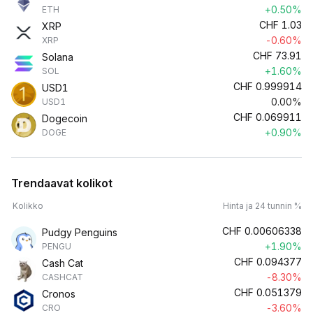
+0.50%
ETH
CHF
1.03
XRP
-0.60%
XRP
CHF
73.91
Solana
+1.60%
SOL
CHF
0.999914
USD1
0.00%
USD1
CHF
0.069911
Dogecoin
+0.90%
DOGE
Trendaavat kolikot
Kolikko
Hinta ja 24 tunnin %
CHF
0.00606338
Pudgy Penguins
+1.90%
PENGU
CHF
0.094377
Cash Cat
-8.30%
CASHCAT
CHF
0.051379
Cronos
-3.60%
CRO