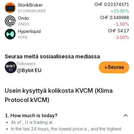
CHF
0.02374571
StonkBroker
+25.30%
STONKBROKER
CHF
0.349988
Ondo
-1.50%
ONDO
CHF
54.17
Hyperliquid
-3.00%
HYPE
Seuraa meitä sosiaalisessa mediassa
Followers
+
Seuraa
@Bybit EU
Usein kysyttyä kolikosta KVCM (Klima
Protocol kVCM)
1. How much is today?
As of , () is trading at .
In the last 24 hours, the lowest price is , and the highest