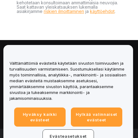
kehotetaan konsultoimaan ammattimaisia neuvojia.
Saat kattavan yleiskatsauksen lukemalla
asiakirjamme
riskien ilmoittaminen
ja
käyttöehdot
.
Tietoa
Välttämättömiä evästeitä käytetään sivuston toimivuuden ja
Palvelut
turvallisuuden varmistamiseen. Suostumuksellasi käytämme
myös toiminnallisia, analytiikka-, markkinointi- ja sosiaalisen
median evästeitä muistaaksemme asetuksesi,
Tuki
ymmärtääksemme sivuston käyttöä, parantaaksemme
sivustoa ja tukeaksemme markkinointi- ja
Tuotteet
jakamisominaisuuksia.
Lakiasiat
Hyväksy kaikki
Hylkää valinnaiset
evästeet
evästeet
© 2025-2026 Bybit.eu. Kaikki oikeudet pidätetään.
Evästeasetukset