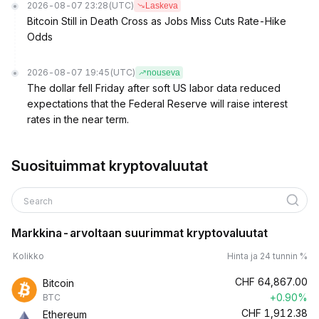
2026-08-07 23:28
(UTC)
Laskeva
Bitcoin Still in Death Cross as Jobs Miss Cuts Rate-Hike
Odds
2026-08-07 19:45
(UTC)
nouseva
The dollar fell Friday after soft US labor data reduced
expectations that the Federal Reserve will raise interest
rates in the near term.
Suosituimmat kryptovaluutat
Search
Markkina-arvoltaan suurimmat kryptovaluutat
Kolikko
Hinta ja 24 tunnin %
CHF
64,867.00
Bitcoin
+0.90%
BTC
CHF
1,912.38
Ethereum