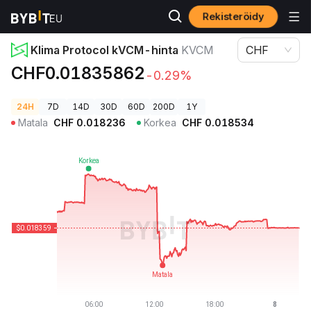
Rekisteröidy
Kryptohinnat
Klima Protocol kVCM-hinta KVCM
Klima Protocol kVCM-hinta
KVCM
CHF
CHF0.01835862
-0.29%
24H
7D
14D
30D
60D
200D
1Y
Matala
CHF
0.018236
Korkea
CHF
0.018534