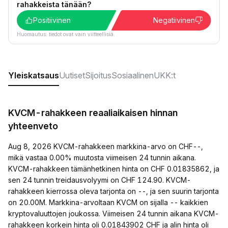
rahakkeista tänään?
Positiivinen
Negatiivinen
Huomautus: tiedot ovat vain viitteellisiä.
Yleiskatsaus
Uutiset
Sijoitus
Sosiaalinen
UKK:t
KVCM-rahakkeen reaaliaikaisen hinnan
yhteenveto
Aug 8, 2026 KVCM-rahakkeen markkina-arvo on CHF--,
mikä vastaa 0.00% muutosta viimeisen 24 tunnin aikana.
KVCM-rahakkeen tämänhetkinen hinta on CHF 0.01835862, ja
sen 24 tunnin treidausvolyymi on CHF 124.90. KVCM-
rahakkeen kierrossa oleva tarjonta on --, ja sen suurin tarjonta
on 20.00M. Markkina-arvoltaan KVCM on sijalla -- kaikkien
kryptovaluuttojen joukossa. Viimeisen 24 tunnin aikana KVCM-
rahakkeen korkein hinta oli 0.01843902 CHF ja alin hinta oli