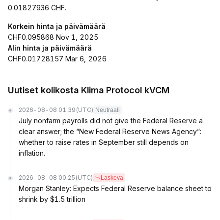
0.01827936 CHF.
Korkein hinta ja päivämäärä
CHF0.095868 Nov 1, 2025
Alin hinta ja päivämäärä
CHF0.01728157 Mar 6, 2026
Uutiset kolikosta Klima Protocol kVCM
2026-08-08 01:39
(UTC)
Neutraali
July nonfarm payrolls did not give the Federal Reserve a
clear answer; the “New Federal Reserve News Agency”:
whether to raise rates in September still depends on
inflation.
2026-08-08 00:25
(UTC)
Laskeva
Morgan Stanley: Expects Federal Reserve balance sheet to
shrink by $1.5 trillion