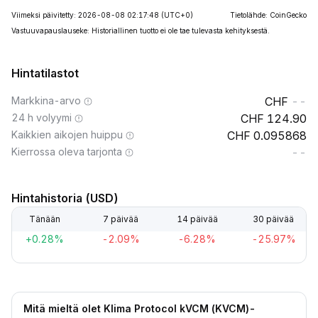
Viimeksi päivitetty: 2026-08-08 02:17:48
(UTC+0)
Tietolähde: CoinGecko
Vastuuvapauslauseke: Historiallinen tuotto ei ole tae tulevasta kehityksestä.
Hintatilastot
Markkina-arvo
--
24 h volyymi
124.90
Kaikkien aikojen huippu
0.095868
Kierrossa oleva tarjonta
--
Hintahistoria (USD)
Tänään
7 päivää
14 päivää
30 päivää
+0.28%
-2.09%
-6.28%
-25.97%
Mitä mieltä olet Klima Protocol kVCM (KVCM)-