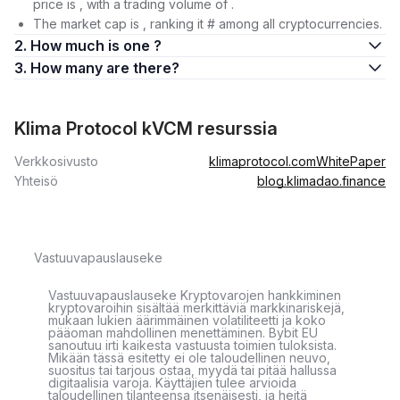
price is , with a trading volume of .
The market cap is , ranking it # among all cryptocurrencies.
2. How much is one ?
3. How many are there?
Klima Protocol kVCM resurssia
Verkkosivusto
klimaprotocol.com
WhitePaper
Yhteisö
blog.klimadao.finance
Vastuuvapauslauseke
Vastuuvapauslauseke Kryptovarojen hankkiminen
kryptovaroihin sisältää merkittäviä markkinariskejä,
mukaan lukien äärimmäinen volatiliteetti ja koko
pääoman mahdollinen menettäminen. Bybit EU
sanoutuu irti kaikesta vastuusta toimien tuloksista.
Mikään tässä esitetty ei ole taloudellinen neuvo,
suositus tai tarjous ostaa, myydä tai pitää hallussa
digitaalisia varoja. Käyttäjien tulee arvioida
taloudellinen tilanteensa itsenäisesti, ja heitä