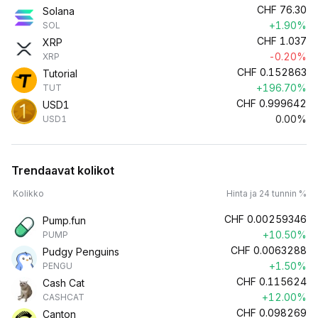
CHF
76.30
Solana
+1.90%
SOL
CHF
1.037
XRP
-0.20%
XRP
CHF
0.152863
Tutorial
+196.70%
TUT
CHF
0.999642
USD1
0.00%
USD1
Trendaavat kolikot
Kolikko
Hinta ja 24 tunnin %
CHF
0.00259346
Pump.fun
+10.50%
PUMP
CHF
0.0063288
Pudgy Penguins
+1.50%
PENGU
CHF
0.115624
Cash Cat
+12.00%
CASHCAT
CHF
0.098269
Canton