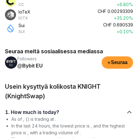
+6.80%
CC
CHF
0.00293309
IoTeX
+35.20%
IOTX
CHF
0.690539
Sui
+0.10%
SUI
Seuraa meitä sosiaalisessa mediassa
Followers
+
Seuraa
@Bybit EU
Usein kysyttyä kolikosta KNIGHT
(KnightSwap)
1. How much is today?
As of , () is trading at .
In the last 24 hours, the lowest price is , and the highest
price is , with a trading volume of .