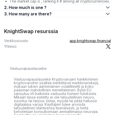
The market cap is , ranking it # among all cryptocurrencies.
2. How much is one ?
3. How many are there?
KnightSwap resurssia
Verkkosivusto
app.knightswap.financial
Yhteisö
Vastuuvapauslauseke
Vastuuvapauslauseke Kryptovarojen hankkiminen
kryptovaroihin sisältää merkittäviä markkinariskejä,
mukaan lukien äärimmäinen volatiliteetti ja koko
pääoman mahdollinen menettäminen. Bybit EU
sanoutuu irti kaikesta vastuusta toimien tuloksista.
Mikään tässä esitetty ei ole taloudellinen neuvo,
suositus tai tarjous ostaa, myydä tai pitää hallussa
digitaalisia varoja. Käyttäjien tulee arvioida
taloudellinen tilanteensa itsenäisesti, ja heitä
kehotetaan konsultoimaan ammattimaisia neuvojia.