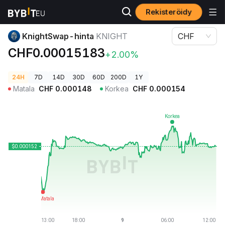
Rekisteröidy
Kryptohinnat
KnightSwap-hinta KNIGHT
KnightSwap-hinta
KNIGHT
CHF
CHF0.00015183
+2.00%
24H
7D
14D
30D
60D
200D
1Y
Matala
CHF
0.000148
Korkea
CHF
0.000154