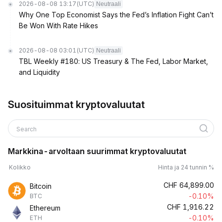
2026-08-08 13:17
(UTC)
Neutraali
Why One Top Economist Says the Fed’s Inflation Fight Can’t
Be Won With Rate Hikes
2026-08-08 03:01
(UTC)
Neutraali
TBL Weekly #180: US Treasury & The Fed, Labor Market,
and Liquidity
Suosituimmat kryptovaluutat
Search
Markkina-arvoltaan suurimmat kryptovaluutat
Kolikko
Hinta ja 24 tunnin %
CHF
64,899.00
Bitcoin
-0.10%
BTC
CHF
1,916.22
Ethereum
-0.10%
ETH