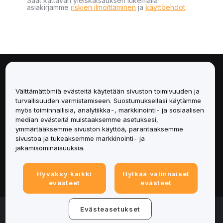
Saat kattavan yleiskatsauksen lukemalla
asiakirjamme
riskien ilmoittaminen
ja
käyttöehdot
.
Tietoa
Välttämättömiä evästeitä käytetään sivuston toimivuuden ja
Palvelut
turvallisuuden varmistamiseen. Suostumuksellasi käytämme
myös toiminnallisia, analytiikka-, markkinointi- ja sosiaalisen
median evästeitä muistaaksemme asetuksesi,
Tuki
ymmärtääksemme sivuston käyttöä, parantaaksemme
sivustoa ja tukeaksemme markkinointi- ja
Tuotteet
jakamisominaisuuksia.
Lakiasiat
Hyväksy kaikki
Hylkää valinnaiset
evästeet
evästeet
© 2025-2026 Bybit.eu. Kaikki oikeudet pidätetään.
Evästeasetukset