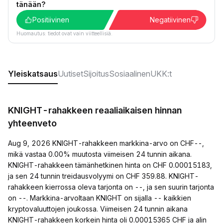
tänään?
Positiivinen
Negatiivinen
Huomautus: tiedot ovat vain viitteellisiä.
Yleiskatsaus
Uutiset
Sijoitus
Sosiaalinen
UKK:t
KNIGHT-rahakkeen reaaliaikaisen hinnan
yhteenveto
Aug 9, 2026 KNIGHT-rahakkeen markkina-arvo on CHF--,
mikä vastaa 0.00% muutosta viimeisen 24 tunnin aikana.
KNIGHT-rahakkeen tämänhetkinen hinta on CHF 0.00015183,
ja sen 24 tunnin treidausvolyymi on CHF 359.88. KNIGHT-
rahakkeen kierrossa oleva tarjonta on --, ja sen suurin tarjonta
on --. Markkina-arvoltaan KNIGHT on sijalla -- kaikkien
kryptovaluuttojen joukossa. Viimeisen 24 tunnin aikana
KNIGHT-rahakkeen korkein hinta oli 0.00015365 CHF ja alin