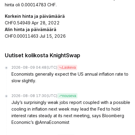
hinta oli 0.00014783 CHF.
Korkein hinta ja päivämäärä
CHF0.54949 Apr 28, 2022
Alin hinta ja päivämäärä
CHF0.00011463 Jul 15, 2026
Uutiset kolikosta KnightSwap
2026-08-09 04:48
(UTC)
Laskeva
Economists generally expect the US annual inflation rate to
slow slightly.
2026-08-08 17:30
(UTC)
nouseva
July’s surprisingly weak jobs report coupled with a possible
cooling in inflation next week may lead the Fed to hold
interest rates steady at its next meeting, says Bloomberg
Economic’s @AnnaEconomist