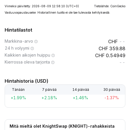
Viimeksi päivitetty: 2026-08-09 12:58:10
(UTC+0)
Tietolähde: CoinGecko
Vastuuvapauslauseke: Historiallinen tuotto ei ole tae tulevasta kehityksestä.
Hintatilastot
Markkina-arvo
--
24 h volyymi
359.88
Kaikkien aikojen huippu
0.54949
Kierrossa oleva tarjonta
--
Hintahistoria (USD)
Tänään
7 päivää
14 päivää
30 päivää
+1.99%
+2.18%
+1.46%
-1.37%
Mitä mieltä olet KnightSwap (KNIGHT)-rahakkeista