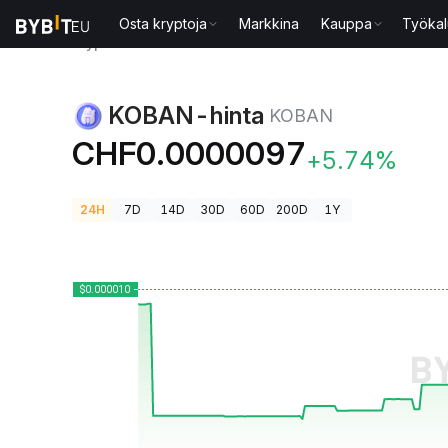
Osta kryptoja
Markkina
Kauppa
Työkal
Kryptohinnat
KOBAN-hinta KOBAN
KOBAN-hinta
KOBAN
CHF0.0000097
+5.74%
24H
7D
14D
30D
60D
200D
1Y