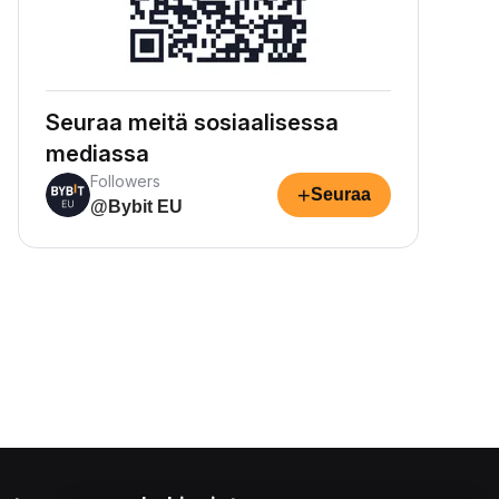
Seuraa meitä sosiaalisessa
mediassa
Followers
+
Seuraa
@Bybit EU