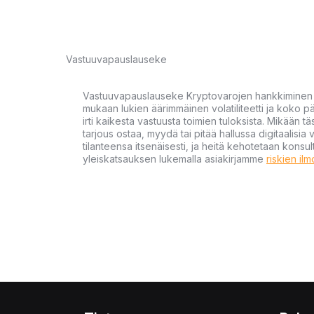
Vastuuvapauslauseke
Vastuuvapauslauseke Kryptovarojen hankkiminen kr
mukaan lukien äärimmäinen volatiliteetti ja koko
irti kaikesta vastuusta toimien tuloksista. Mikään tä
tarjous ostaa, myydä tai pitää hallussa digitaalisia 
tilanteensa itsenäisesti, ja heitä kehotetaan kons
yleiskatsauksen lukemalla asiakirjamme
riskien il