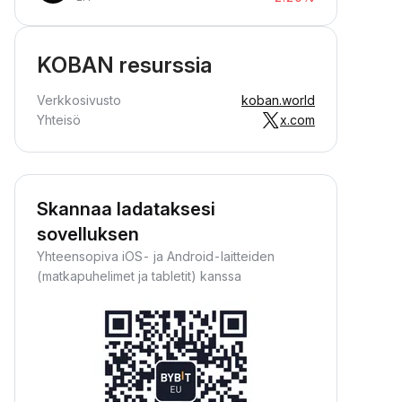
KOBAN resurssia
Verkkosivusto
koban.world
Yhteisö
x.com
Skannaa ladataksesi
sovelluksen
Yhteensopiva iOS- ja Android-laitteiden
(matkapuhelimet ja tabletit) kanssa