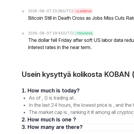
2026-08-07 23:28
(UTC)
Laskeva
Bitcoin Still in Death Cross as Jobs Miss Cuts R
2026-08-07 19:45
(UTC)
nouseva
The dollar fell Friday after soft US labor data re
interest rates in the near term.
Usein kysyttyä kolikosta KOBAN
1. How much is today?
As of , () is trading at .
In the last 24 hours, the lowest price is , and the 
The market cap is , ranking it # among all cryptoc
2. How much is one ?
3. How many are there?