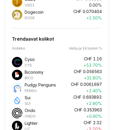
0.00%
USD1
CHF
0.070404
Dogecoin
+1.50%
DOGE
Trendaavat kolikot
Kolikko
Hinta ja 24 tunnin %
CHF
1.16
Cysic
+52.70%
CYS
CHF
0.056563
Biconomy
+31.80%
BICO
CHF
0.0061697
Pudgy Penguins
+2.40%
PENGU
CHF
0.693892
Sui
+2.90%
SUI
CHF
0.353963
Ondo
+0.90%
ONDO
CHF
2.32
Lighter
-2.20%
LIT