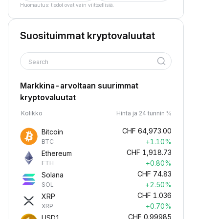
Huomautus: tiedot ovat vain viitteellisiä.
Suosituimmat kryptovaluutat
Search
Markkina-arvoltaan suurimmat
kryptovaluutat
Kolikko
Hinta ja 24 tunnin %
CHF
64,973.00
Bitcoin
+1.10%
BTC
CHF
1,918.73
Ethereum
+0.80%
ETH
CHF
74.83
Solana
+2.50%
SOL
CHF
1.036
XRP
+0.70%
XRP
CHF
0.99985
USD1