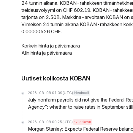
24 tunnin aikana. KOBAN-rahakkeen tämänhetkinen
treidausvolyymi on CHF 602.19. KOBAN-rahakkeen ki
tarjonta on 2.50B. Markkina-arvoltaan KOBAN on sij
Viimeisen 24 tunnin aikana KOBAN-rahakkeen korkein
0.00000526 CHF.
Korkein hinta ja päivämäärä
Alin hinta ja päivämäärä
Uutiset kolikosta KOBAN
2026-08-08 01:39
(UTC)
Neutraali
July nonfarm payrolls did not give the Federal 
Agency”: whether to raise rates in September still
2026-08-08 00:25
(UTC)
Laskeva
Morgan Stanley: Expects Federal Reserve balance 