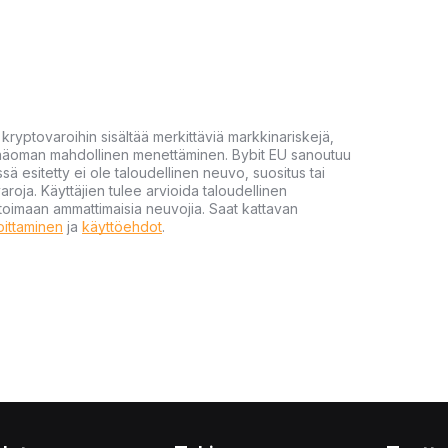
yptovaroihin sisältää merkittäviä markkinariskejä,
 pääoman mahdollinen menettäminen. Bybit EU sanoutuu
ssä esitetty ei ole taloudellinen neuvo, suositus tai
varoja. Käyttäjien tulee arvioida taloudellinen
ultoimaan ammattimaisia neuvojia. Saat kattavan
moittaminen
ja
käyttöehdot
.