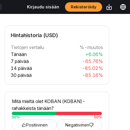
Rekisteröidy
Kirjaudu sisään
Hintahistoria (USD)
Tietojen vertailu
%-muutos
Tänään
+6.06%
7 päivää
-65.76%
14 päivää
-85.02%
30 päivää
-85.16%
Mitä mieltä olet KOBAN (KOBAN)-
rahakkeista tänään?
50
%
50
%
Positiivinen
Negatiivinen