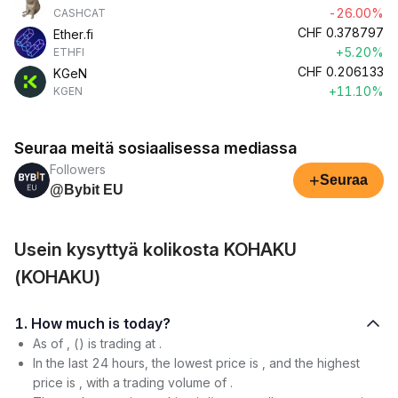
-26.00%
CASHCAT
CHF
0.378797
Ether.fi
+5.20%
ETHFI
CHF
0.206133
KGeN
+11.10%
KGEN
Seuraa meitä sosiaalisessa mediassa
Followers
+
Seuraa
@Bybit EU
Usein kysyttyä kolikosta KOHAKU
(KOHAKU)
1. How much is today?
As of , () is trading at .
In the last 24 hours, the lowest price is , and the highest
price is , with a trading volume of .