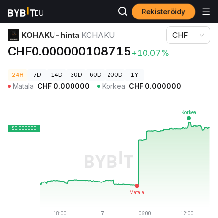
Rekisteröidy
Kryptohinnat
KOHAKU-hinta KOHAKU
KOHAKU-hinta
KOHAKU
CHF
CHF0.000000108715
+10.07%
24H
7D
14D
30D
60D
200D
1Y
Matala
CHF
0.000000
Korkea
CHF
0.000000