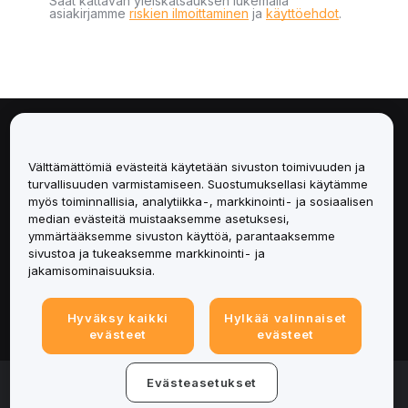
Saat kattavan yleiskatsauksen lukemalla
asiakirjamme
riskien ilmoittaminen
ja
käyttöehdot
.
Tietoa
Välttämättömiä evästeitä käytetään sivuston toimivuuden ja
Palvelut
turvallisuuden varmistamiseen. Suostumuksellasi käytämme
myös toiminnallisia, analytiikka-, markkinointi- ja sosiaalisen
median evästeitä muistaaksemme asetuksesi,
Tuki
ymmärtääksemme sivuston käyttöä, parantaaksemme
sivustoa ja tukeaksemme markkinointi- ja
Tuotteet
jakamisominaisuuksia.
Lakiasiat
Hyväksy kaikki
Hylkää valinnaiset
evästeet
evästeet
© 2025-2026 Bybit.eu. Kaikki oikeudet pidätetään.
Evästeasetukset