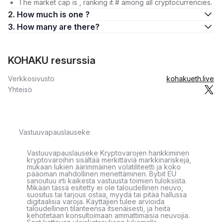
The market cap is , ranking it # among all cryptocurrencies.
2. How much is one ?
3. How many are there?
KOHAKU resurssia
Verkkosivusto
kohakueth.live
Yhteisö
Vastuuvapauslauseke
Vastuuvapauslauseke Kryptovarojen hankkiminen
kryptovaroihin sisältää merkittäviä markkinariskejä,
mukaan lukien äärimmäinen volatiliteetti ja koko
pääoman mahdollinen menettäminen. Bybit EU
sanoutuu irti kaikesta vastuusta toimien tuloksista.
Mikään tässä esitetty ei ole taloudellinen neuvo,
suositus tai tarjous ostaa, myydä tai pitää hallussa
digitaalisia varoja. Käyttäjien tulee arvioida
taloudellinen tilanteensa itsenäisesti, ja heitä
kehotetaan konsultoimaan ammattimaisia neuvojia.