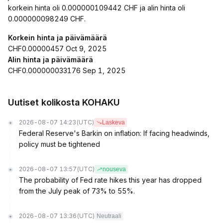
korkein hinta oli 0.000000109442 CHF ja alin hinta oli
0.000000098249 CHF.
Korkein hinta ja päivämäärä
CHF0.00000457 Oct 9, 2025
Alin hinta ja päivämäärä
CHF0.000000033176 Sep 1, 2025
Uutiset kolikosta KOHAKU
2026-08-07 14:23
(UTC)
Laskeva
Federal Reserve's Barkin on inflation: If facing headwinds,
policy must be tightened
2026-08-07 13:57
(UTC)
nouseva
The probability of Fed rate hikes this year has dropped
from the July peak of 73% to 55%.
2026-08-07 13:36
(UTC)
Neutraali