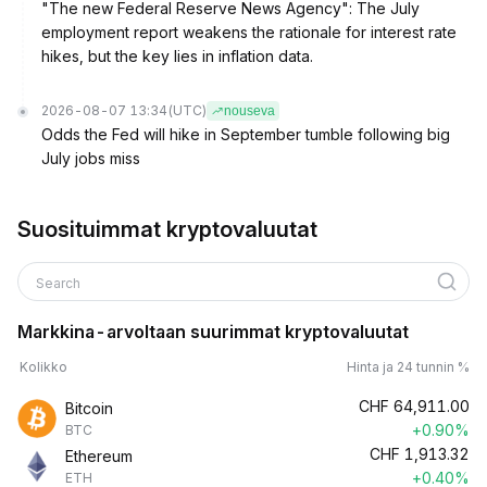
"The new Federal Reserve News Agency": The July
employment report weakens the rationale for interest rate
hikes, but the key lies in inflation data.
2026-08-07 13:34
(UTC)
nouseva
Odds the Fed will hike in September tumble following big
July jobs miss
Suosituimmat kryptovaluutat
Search
Markkina-arvoltaan suurimmat kryptovaluutat
Kolikko
Hinta ja 24 tunnin %
CHF
64,911.00
Bitcoin
+0.90%
BTC
CHF
1,913.32
Ethereum
+0.40%
ETH