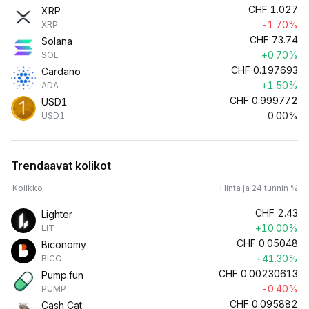
CHF
1.027
XRP
-1.70%
XRP
CHF
73.74
Solana
+0.70%
SOL
CHF
0.197693
Cardano
+1.50%
ADA
CHF
0.999772
USD1
0.00%
USD1
Trendaavat kolikot
Kolikko
Hinta ja 24 tunnin %
CHF
2.43
Lighter
+10.00%
LIT
CHF
0.05048
Biconomy
+41.30%
BICO
CHF
0.00230613
Pump.fun
-0.40%
PUMP
CHF
0.095882
Cash Cat