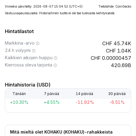
Viimeksi päivitetty: 2026-08-07 15:04:52
(UTC+0)
Tietolähde: CoinGecko
Vastuuvapauslauseke: Historiallinen tuotto ei ole tae tulevasta kehityksestä.
Hintatilastot
Markkina-arvo
45.74K
24 h volyymi
1.04K
Kaikkien aikojen huippu
0.00000457
Kierrossa oleva tarjonta
420.69B
Hintahistoria (USD)
Tänään
7 päivää
14 päivää
30 päivää
+10.30%
+4.55%
-11.92%
-6.51%
Mitä mieltä olet KOHAKU (KOHAKU)-rahakkeista