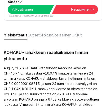
tänään?
Positiivinen
Negatiivinen
Huomautus: tiedot ovat vain viitteellisiä.
Yleiskatsaus
Uutiset
Sijoitus
Sosiaalinen
UKK:t
KOHAKU-rahakkeen reaaliaikaisen hinnan
yhteenveto
Aug 7, 2026 KOHAKU-rahakkeen markkina-arvo on
CHF45.74K, mikä vastaa +10.07% muutosta viimeisen 24
tunnin aikana. KOHAKU-rahakkeen tämänhetkinen hinta on
CHF 0.000000108715, ja sen 24 tunnin treidausvolyymi on
CHF 1.04K. KOHAKU-rahakkeen kierrossa oleva tarjonta on
420.69B, ja sen suurin tarjonta on 420.69B. Markkina-
arvoltaan KOHAKU on sijalla 6752 kaikkien kryptovaluuttojen
joukossa. Viimeisen 24 tunnin aikana KOHAKU-rahakkeen