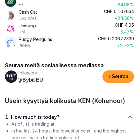
+84.98%
HEI
CHF
0.107634
Cash Cat
+24.56%
CASHCAT
CHF
4.05
Uniswap
+5.47%
UNI
CHF
0.00622339
Pudgy Penguins
+2.72%
PENGU
Seuraa meitä sosiaalisessa mediassa
Followers
+
Seuraa
@Bybit EU
Usein kysyttyä kolikosta KEN (Kohenoor)
1. How much is today?
As of , () is trading at .
In the last 24 hours, the lowest price is , and the highest
price is , with a trading volume of .