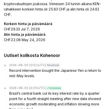
kryptovaluuttojen joukossa. Viimeisen 24 tunnin aikana KEN-
rahakkeen korkein hinta oli 25.83 CHF ja alin hinta oli 24.61
CHF.
Korkein hinta ja päivämäärä
CHF29.33 Jul 7, 2026
Alin hinta ja päivämäärä
CHF22.08 May 24, 2026
Uutiset kolikosta Kohenoor
2026-08-05 23:01
(UTC)
Neutraali
Record intervention bought the Japanese Yen a return to
mid-May levels.
2026-08-05 22:25
(UTC)
nouseva
Brazil’s central bank cut its key interest rate by a quarter
point for a fourth straight meeting after new data showed
economic growth moderating and inflation slowing more