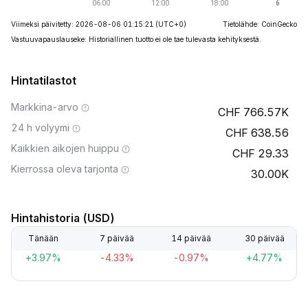
Viimeksi päivitetty: 2026-08-06 01:15:21
(UTC+0)
Tietolähde: CoinGecko
Vastuuvapauslauseke: Historiallinen tuotto ei ole tae tulevasta kehityksestä.
Hintatilastot
Markkina-arvo
766.57K
24 h volyymi
638.56
Kaikkien aikojen huippu
29.33
Kierrossa oleva tarjonta
30.00K
Hintahistoria (USD)
Tänään
7 päivää
14 päivää
30 päivää
+3.97%
-4.33%
-0.97%
+4.77%