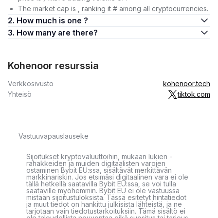
The market cap is , ranking it # among all cryptocurrencies.
2. How much is one ?
3. How many are there?
Kohenoor resurssia
Verkkosivusto
kohenoor.tech
Yhteisö
tiktok.com
Vastuuvapauslauseke
Sijoitukset kryptovaluuttoihin, mukaan lukien -
rahakkeiden ja muiden digitaalisten varojen
ostaminen Bybit EU:ssa, sisältävät merkittävän
markkinariskin. Jos etsimäsi digitaalinen vara ei ole
tällä hetkellä saatavilla Bybit EU:ssa, se voi tulla
saataville myöhemmin. Bybit EU ei ole vastuussa
mistään sijoitustuloksista. Tässä esitetyt hintatiedot
ja muut tiedot on hankittu julkisista lähteistä, ja ne
tarjotaan vain tiedotustarkoituksiin. Tämä sisältö ei
ole taloudellista neuvontaa eikä suositus tai tarjous