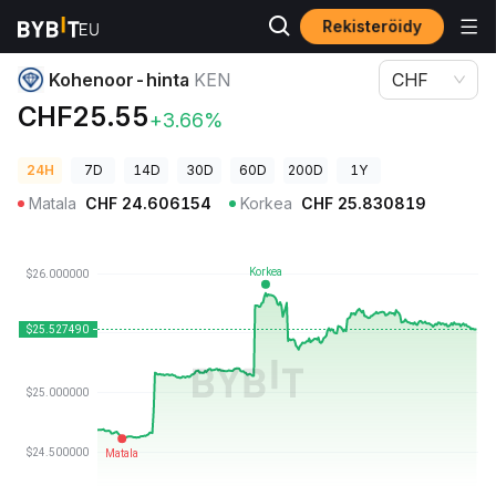
Rekisteröidy
Kryptohinnat
Kohenoor-hinta KEN
Kohenoor-hinta
KEN
CHF
CHF25.55
+3.66%
24H
7D
14D
30D
60D
200D
1Y
Matala
CHF
24.606154
Korkea
CHF
25.830819