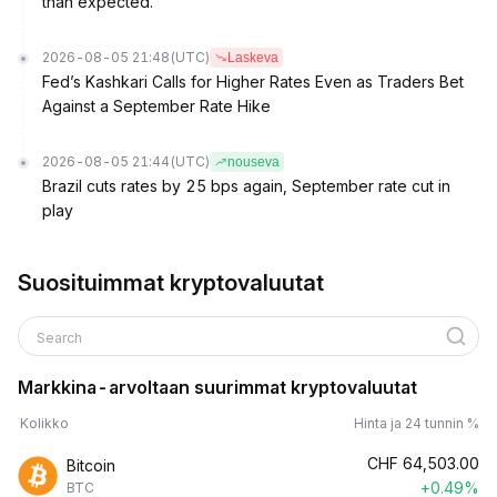
than expected.
2026-08-05 21:48
(UTC)
Laskeva
Fed’s Kashkari Calls for Higher Rates Even as Traders Bet
Against a September Rate Hike
2026-08-05 21:44
(UTC)
nouseva
Brazil cuts rates by 25 bps again, September rate cut in
play
Suosituimmat kryptovaluutat
Search
Markkina-arvoltaan suurimmat kryptovaluutat
Kolikko
Hinta ja 24 tunnin %
CHF
64,503.00
Bitcoin
+0.49%
BTC