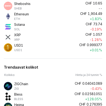
CHF
10.65
Sheboshis
--
SHEB
CHF
1,904.49
Ethereum
+1.83%
ETH
CHF
73.74
Solana
-0.19%
SOL
CHF
1.057
XRP
-1.28%
XRP
CHF
0.999377
USD1
+0.01%
USD1
Trendaavat kolikot
Kolikko
Hinta ja 24 tunnin %
CHF
0.04041089
ZIGChain
-0.43%
ZIG
CHF
0.02581051
Bless
+128.05%
BLESS
CHF
0.276395
Heima