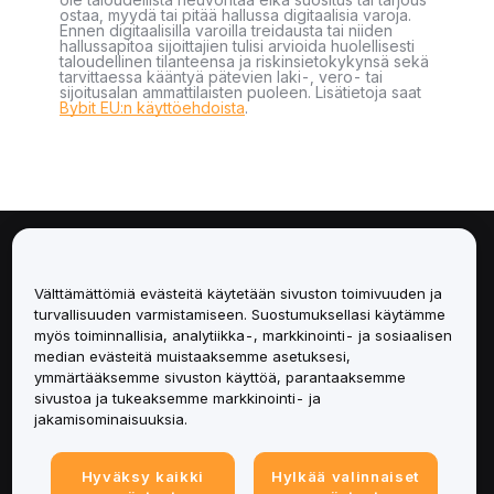
ostaa, myydä tai pitää hallussa digitaalisia varoja.
Ennen digitaalisilla varoilla treidausta tai niiden
hallussapitoa sijoittajien tulisi arvioida huolellisesti
taloudellinen tilanteensa ja riskinsietokykynsä sekä
tarvittaessa kääntyä pätevien laki-, vero- tai
sijoitusalan ammattilaisten puoleen. Lisätietoja saat
Bybit EU:n käyttöehdoista
.
Tietoa
Välttämättömiä evästeitä käytetään sivuston toimivuuden ja
Palvelut
turvallisuuden varmistamiseen. Suostumuksellasi käytämme
myös toiminnallisia, analytiikka-, markkinointi- ja sosiaalisen
median evästeitä muistaaksemme asetuksesi,
Tuki
ymmärtääksemme sivuston käyttöä, parantaaksemme
sivustoa ja tukeaksemme markkinointi- ja
Tuotteet
jakamisominaisuuksia.
Lakiasiat
Hyväksy kaikki
Hylkää valinnaiset