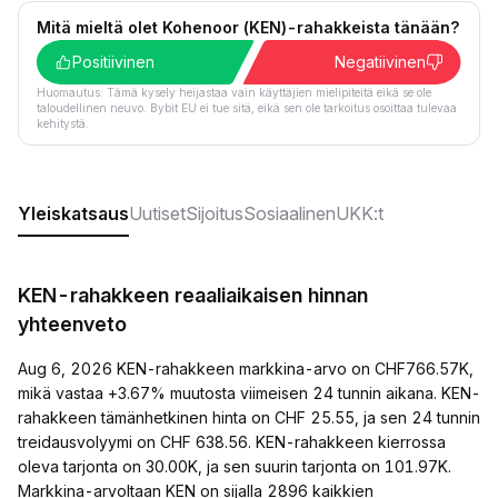
Mitä mieltä olet Kohenoor (KEN)-rahakkeista tänään?
Positiivinen
Negatiivinen
Huomautus: Tämä kysely heijastaa vain käyttäjien mielipiteitä eikä se ole
taloudellinen neuvo. Bybit EU ei tue sitä, eikä sen ole tarkoitus osoittaa tulevaa
kehitystä.
Yleiskatsaus
Uutiset
Sijoitus
Sosiaalinen
UKK:t
KEN-rahakkeen reaaliaikaisen hinnan
yhteenveto
Aug 6, 2026 KEN-rahakkeen markkina-arvo on CHF766.57K,
mikä vastaa +3.67% muutosta viimeisen 24 tunnin aikana. KEN-
rahakkeen tämänhetkinen hinta on CHF 25.55, ja sen 24 tunnin
treidausvolyymi on CHF 638.56. KEN-rahakkeen kierrossa
oleva tarjonta on 30.00K, ja sen suurin tarjonta on 101.97K.
Markkina-arvoltaan KEN on sijalla 2896 kaikkien