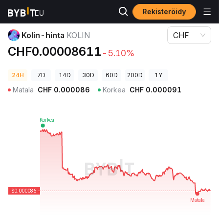
Rekisteröidy
Kryptohinnat
Kolin-hinta KOLIN
Kolin-hinta
KOLIN
CHF
CHF0.00008611
-5.10%
24H
7D
14D
30D
60D
200D
1Y
Matala
CHF
0.000086
Korkea
CHF
0.000091