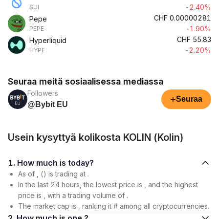
-2.40%
SUI
CHF
0.00000281
Pepe
-1.90%
PEPE
CHF
55.83
Hyperliquid
-2.20%
HYPE
Seuraa meitä sosiaalisessa mediassa
Followers
+
Seuraa
@Bybit EU
Usein kysyttyä kolikosta KOLIN (Kolin)
1. How much is today?
As of , () is trading at .
In the last 24 hours, the lowest price is , and the highest
price is , with a trading volume of .
The market cap is , ranking it # among all cryptocurrencies.
2. How much is one ?