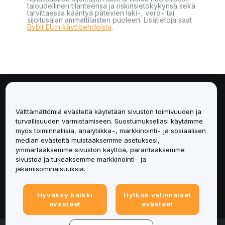
taloudellinen tilanteensa ja riskinsietokykynsä sekä
tarvittaessa kääntyä pätevien laki-, vero- tai
sijoitusalan ammattilaisten puoleen. Lisätietoja saat
Bybit EU:n käyttöehdoista
.
Tietoa
Välttämättömiä evästeitä käytetään sivuston toimivuuden ja
Palvelut
turvallisuuden varmistamiseen. Suostumuksellasi käytämme
myös toiminnallisia, analytiikka-, markkinointi- ja sosiaalisen
median evästeitä muistaaksemme asetuksesi,
Tuki
ymmärtääksemme sivuston käyttöä, parantaaksemme
sivustoa ja tukeaksemme markkinointi- ja
Tuotteet
jakamisominaisuuksia.
Lakiasiat
Hyväksy kaikki
Hylkää valinnaiset
evästeet
evästeet