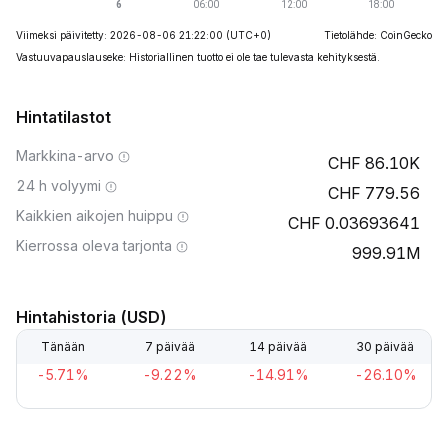
Viimeksi päivitetty: 2026-08-06 21:22:00
(UTC+0)
Tietolähde: CoinGecko
Vastuuvapauslauseke: Historiallinen tuotto ei ole tae tulevasta kehityksestä.
Hintatilastot
Markkina-arvo
86.10K
24 h volyymi
779.56
Kaikkien aikojen huippu
0.03693641
Kierrossa oleva tarjonta
999.91M
Hintahistoria (USD)
Tänään
7 päivää
14 päivää
30 päivää
-5.71%
-9.22%
-14.91%
-26.10%