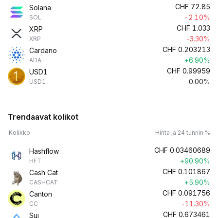
CHF
72.85
Solana
-2.10%
SOL
CHF
1.033
XRP
-3.30%
XRP
CHF
0.203213
Cardano
+6.90%
ADA
CHF
0.99959
USD1
0.00%
USD1
Trendaavat kolikot
Kolikko
Hinta ja 24 tunnin %
CHF
0.03460689
Hashflow
+90.90%
HFT
CHF
0.101867
Cash Cat
+5.90%
CASHCAT
CHF
0.091756
Canton
-11.30%
CC
CHF
0.673461
Sui