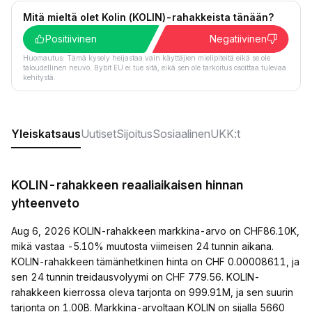
Mitä mieltä olet Kolin (KOLIN)-rahakkeista tänään?
Positiivinen
Negatiivinen
Huomautus: Tämä kysely heijastaa vain käyttäjien mielipiteitä eikä se ole
taloudellinen neuvo. Bybit EU ei tue sitä, eikä sen ole tarkoitus osoittaa tulevaa
kehitystä.
Yleiskatsaus
Uutiset
Sijoitus
Sosiaalinen
UKK:t
KOLIN-rahakkeen reaaliaikaisen hinnan
yhteenveto
Aug 6, 2026 KOLIN-rahakkeen markkina-arvo on CHF86.10K,
mikä vastaa -5.10% muutosta viimeisen 24 tunnin aikana.
KOLIN-rahakkeen tämänhetkinen hinta on CHF 0.00008611, ja
sen 24 tunnin treidausvolyymi on CHF 779.56. KOLIN-
rahakkeen kierrossa oleva tarjonta on 999.91M, ja sen suurin
tarjonta on 1.00B. Markkina-arvoltaan KOLIN on sijalla 5660