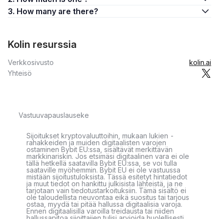
3. How many are there?
Kolin resurssia
Verkkosivusto
kolin.ai
Yhteisö
Vastuuvapauslauseke
Sijoitukset kryptovaluuttoihin, mukaan lukien -
rahakkeiden ja muiden digitaalisten varojen
ostaminen Bybit EU:ssa, sisältävät merkittävän
markkinariskin. Jos etsimäsi digitaalinen vara ei ole
tällä hetkellä saatavilla Bybit EU:ssa, se voi tulla
saataville myöhemmin. Bybit EU ei ole vastuussa
mistään sijoitustuloksista. Tässä esitetyt hintatiedot
ja muut tiedot on hankittu julkisista lähteistä, ja ne
tarjotaan vain tiedotustarkoituksiin. Tämä sisältö ei
ole taloudellista neuvontaa eikä suositus tai tarjous
ostaa, myydä tai pitää hallussa digitaalisia varoja.
Ennen digitaalisilla varoilla treidausta tai niiden
hallussapitoa sijoittajien tulisi arvioida huolellisesti