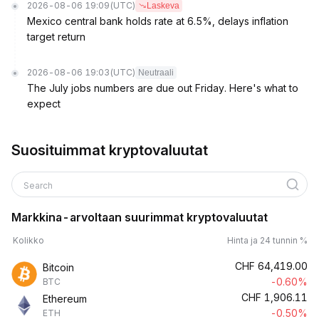
2026-08-06 19:09
(UTC)
Laskeva
Mexico central bank holds rate at 6.5%, delays inflation
target return
2026-08-06 19:03
(UTC)
Neutraali
The July jobs numbers are due out Friday. Here's what to
expect
Suosituimmat kryptovaluutat
Search
Markkina-arvoltaan suurimmat kryptovaluutat
Kolikko
Hinta ja 24 tunnin %
CHF
64,419.00
Bitcoin
-0.60%
BTC
CHF
1,906.11
Ethereum
-0.50%
ETH