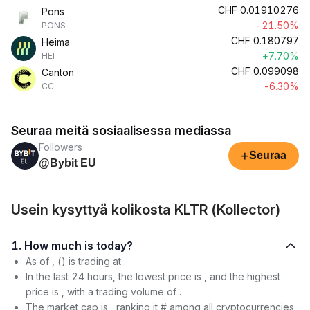
CHF
0.01910276
Pons
-21.50%
PONS
CHF
0.180797
Heima
+7.70%
HEI
CHF
0.099098
Canton
-6.30%
CC
Seuraa meitä sosiaalisessa mediassa
Followers
+
Seuraa
@Bybit EU
Usein kysyttyä kolikosta KLTR (Kollector)
1. How much is today?
As of , () is trading at .
In the last 24 hours, the lowest price is , and the highest
price is , with a trading volume of .
The market cap is , ranking it # among all cryptocurrencies.