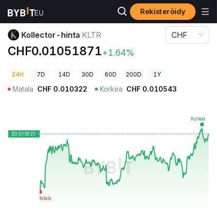
Rekisteröidy
Kryptohinnat
Kollector-hinta KLTR
Kollector-hinta
KLTR
CHF
CHF0.01051871
+1.64%
24H
7D
14D
30D
60D
200D
1Y
Matala
CHF
0.010322
Korkea
CHF
0.010543