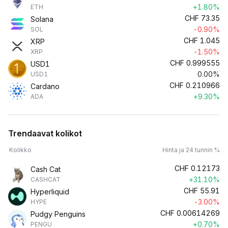
+1.80%
ETH
CHF
73.35
Solana
-0.90%
SOL
CHF
1.045
XRP
-1.50%
XRP
CHF
0.999555
USD1
0.00%
USD1
CHF
0.210966
Cardano
+9.30%
ADA
Trendaavat kolikot
Kolikko
Hinta ja 24 tunnin %
CHF
0.12173
Cash Cat
+31.10%
CASHCAT
CHF
55.91
Hyperliquid
-3.00%
HYPE
CHF
0.00614269
Pudgy Penguins
+0.70%
PENGU