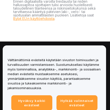
Ennen digitaalisilla varoilla treidausta tai niiden
hallussapitoa sijoittajien tulisi arvioida huolellisesti
taloudellinen tilanteensa ja riskinsietokykynsä sekä
tarvittaessa kääntyä pätevien laki-, vero- tai
sijoitusalan ammattilaisten puoleen. Lisätietoja saat
Bybit EU:n käyttöehdoista
.
Tietoa
Välttämättömiä evästeitä käytetään sivuston toimivuuden ja
Palvelut
turvallisuuden varmistamiseen. Suostumuksellasi käytämme
myös toiminnallisia, analytiikka-, markkinointi- ja sosiaalisen
median evästeitä muistaaksemme asetuksesi,
Tuki
ymmärtääksemme sivuston käyttöä, parantaaksemme
sivustoa ja tukeaksemme markkinointi- ja
Tuotteet
jakamisominaisuuksia.
Lakiasiat
Hyväksy kaikki
Hylkää valinnaiset
evästeet
evästeet