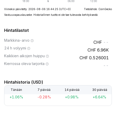
Viimeksi päivitetty: 2026-08-06 16:44:25
(UTC+0)
Tietolähde: CoinGecko
Vastuuvapauslauseke: Historiallinen tuotto ei ole tae tulevasta kehityksestä.
Hintatilastot
Markkina-arvo
--
24 h volyymi
6.96K
Kaikkien aikojen huippu
0.526001
Kierrossa oleva tarjonta
--
Hintahistoria (USD)
Tänään
7 päivää
14 päivää
30 päivää
+1.06%
-0.28%
+0.98%
+6.64%