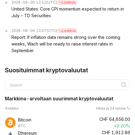
2026-08-06 13:12
(UTC)
Laskeva
United States: Core CPI momentum expected to return in
July – TD Securities
2026-08-06 13:07
(UTC)
Laskeva
Report: If inflation data remains strong over the coming
weeks, Wach will be ready to raise interest rates in
September
Suosituimmat kryptovaluutat
Search
Markkina-arvoltaan suurimmat kryptovaluutat
Kolikko
Hinta ja 24 tunnin %
CHF
64,656.00
Bitcoin
+0.20%
BTC
CHF
1,912.86
Ethereum