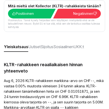
Mitä mieltä olet Kollector (KLTR)-rahakkeista tänään?
Positiivinen
Negatiivinen
Huomautus: Tämä kysely heijastaa vain käyttäjien mielipiteitä eikä se ole
taloudellinen neuvo. Bybit EU ei tue sitä, eikä sen ole tarkoitus osoittaa tulevaa
kehitystä.
Yleiskatsaus
Uutiset
Sijoitus
Sosiaalinen
UKK:t
KLTR-rahakkeen reaaliaikaisen hinnan
yhteenveto
Aug 6, 2026 KLTR-rahakkeen markkina-arvo on CHF--, mikä
vastaa 0.00% muutosta viimeisen 24 tunnin aikana. KLTR-
rahakkeen tämänhetkinen hinta on CHF 0.01051871, ja sen
24 tunnin treidausvolyymi on CHF 6.96K. KLTR-rahakkeen
kierrossa oleva tarjonta on --, ja sen suurin tarjonta on 5.00M.
Markkina-arvoltaan KLTR on sijalla -- kaikkien