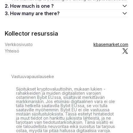
2. How much is one ?
3. How many are there?
Kollector resurssia
Verkkosivusto
kbasemarket.com
Yhteisö
Vastuuvapauslauseke
Sijoitukset kryptovaluuttoihin, mukaan lukien -
rahakkeiden ja muiden digitaalisten varojen
ostaminen Bybit EU:ssa, sisältävät merkittävän
markkinariskin. Jos etsimäsi digitaalinen vara ei ole
tällä hetkellä saatavilla Bybit EU:ssa, se voi tulla
saataville myöhemmin. Bybit EU ei ole vastuussa
mistään sijoitustuloksista. Tässä esitetyt hintatiedot
ja muut tiedot on hankittu julkisista lähteistä, ja ne
tarjotaan vain tiedotustarkoituksiin. Tämä sisältö ei
ole taloudellista neuvontaa eikä suositus tai tarjous
ostaa, myydä tai pitää hallussa digitaalisia varoja.