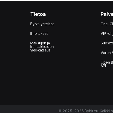
Tietoa
Palve
Bybit-yhteisöt
One-Cl
Ilmoitukset
VIP-oh
Maksujen ja
Suositt
transaktioiden
yleiskatsaus
Veron 
Open B
API
© 2025-2026 Bybit.eu. Kaikki o