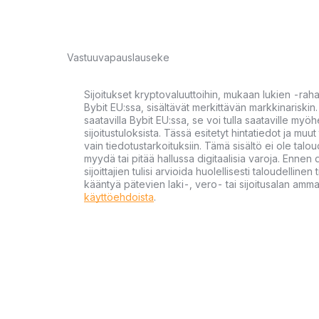
Vastuuvapauslauseke
Sijoitukset kryptovaluuttoihin, mukaan lukien -rah
Bybit EU:ssa, sisältävät merkittävän markkinariskin. 
saatavilla Bybit EU:ssa, se voi tulla saataville my
sijoitustuloksista. Tässä esitetyt hintatiedot ja muut 
vain tiedotustarkoituksiin. Tämä sisältö ei ole talou
myydä tai pitää hallussa digitaalisia varoja. Ennen di
sijoittajien tulisi arvioida huolellisesti taloudellin
kääntyä pätevien laki-, vero- tai sijoitusalan ammat
käyttöehdoista
.