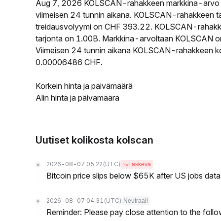
Aug 7, 2026 KOLSCAN-rahakkeen markkina-arvo 
viimeisen 24 tunnin aikana. KOLSCAN-rahakkeen tä
treidausvolyymi on CHF 393.22. KOLSCAN-rahakkeen
tarjonta on 1.00B. Markkina-arvoltaan KOLSCAN on s
Viimeisen 24 tunnin aikana KOLSCAN-rahakkeen korke
0.00006486 CHF.
Korkein hinta ja päivämäärä
Alin hinta ja päivämäärä
Uutiset kolikosta kolscan
2026-08-07 05:22
(UTC)
Laskeva
Bitcoin price slips below $65K after US jobs data
2026-08-07 04:31
(UTC)
Neutraali
Reminder: Please pay close attention to the followi