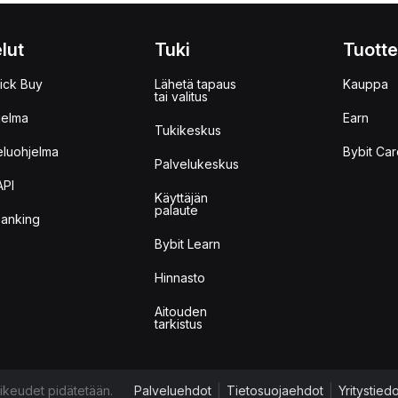
lut
Tuki
Tuotte
ick Buy
Lähetä tapaus
Kauppa
tai valitus
jelma
Earn
Tukikeskus
eluohjelma
Bybit Car
Palvelukeskus
API
Käyttäjän
palaute
anking
Bybit Learn
Hinnasto
Aitouden
tarkistus
ikeudet pidätetään.
Palveluehdot
|
Tietosuojaehdot
|
Yritystied