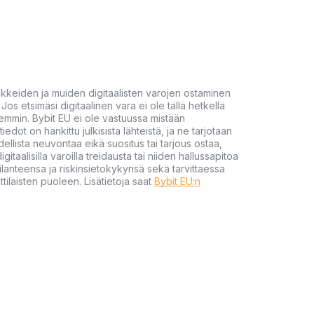
akkeiden ja muiden digitaalisten varojen ostaminen
Jos etsimäsi digitaalinen vara ei ole tällä hetkellä
öhemmin. Bybit EU ei ole vastuussa mistään
tiedot on hankittu julkisista lähteistä, ja ne tarjotaan
dellista neuvontaa eikä suositus tai tarjous ostaa,
gitaalisilla varoilla treidausta tai niiden hallussapitoa
en tilanteensa ja riskinsietokykynsä sekä tarvittaessa
tilaisten puoleen. Lisätietoja saat
Bybit EU:n