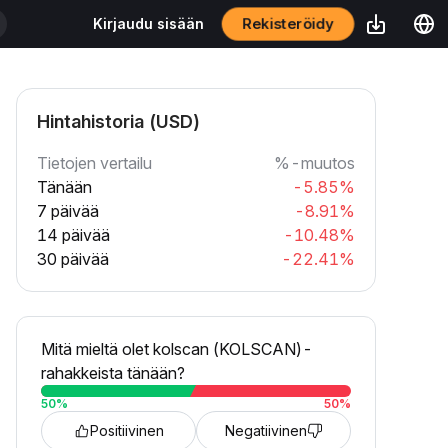
Rekisteröidy
Kirjaudu sisään
Hintahistoria (USD)
Tietojen vertailu
%-muutos
Tänään
-5.85%
7 päivää
-8.91%
14 päivää
-10.48%
30 päivää
-22.41%
Mitä mieltä olet kolscan (KOLSCAN)-
rahakkeista tänään?
50
%
50
%
Positiivinen
Negatiivinen