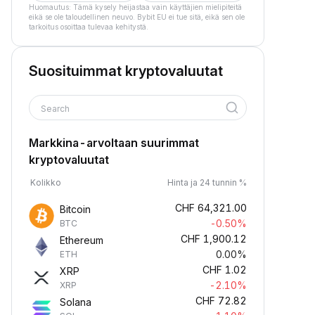
Huomautus: Tämä kysely heijastaa vain käyttäjien mielipiteitä
eikä se ole taloudellinen neuvo. Bybit EU ei tue sitä, eikä sen ole
tarkoitus osoittaa tulevaa kehitystä.
Suosituimmat kryptovaluutat
Search
Markkina-arvoltaan suurimmat
kryptovaluutat
Kolikko
Hinta ja 24 tunnin %
CHF
64,321.00
Bitcoin
-0.50%
BTC
CHF
1,900.12
Ethereum
0.00%
ETH
CHF
1.02
XRP
-2.10%
XRP
CHF
72.82
Solana