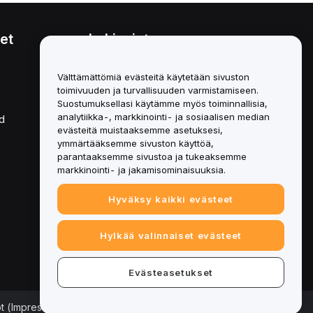
et
Lakiasiat
Eturistiriitapolitiikka
Välttämättömiä evästeitä käytetään sivuston
toimivuuden ja turvallisuuden varmistamiseen.
Yhteenveto säilytys- ja
hallinnointikäytännöstä
Suostumuksellasi käytämme myös toiminnallisia,
analytiikka-, markkinointi- ja sosiaalisen median
d
ESG-tiedot
evästeitä muistaaksemme asetuksesi,
ymmärtääksemme sivuston käyttöä,
Crypto-Asset White Papers
parantaaksemme sivustoa ja tukeaksemme
markkinointi- ja jakamisominaisuuksia.
Hyväksy kaikki evästeet
Hylkää valinnaiset evästeet
Evästeasetukset
ot (Impressum)
|
Evästeasetukset