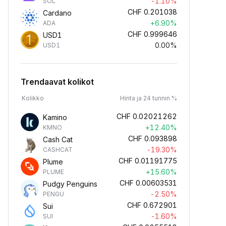
-1.10%
SOL
CHF
0.201038
Cardano
+6.90%
ADA
CHF
0.999646
USD1
0.00%
USD1
Trendaavat kolikot
Kolikko
Hinta ja 24 tunnin %
CHF
0.02021262
Kamino
+12.40%
KMNO
CHF
0.093898
Cash Cat
-19.30%
CASHCAT
CHF
0.01191775
Plume
+15.60%
PLUME
CHF
0.00603531
Pudgy Penguins
-2.50%
PENGU
CHF
0.672901
Sui
-1.60%
SUI