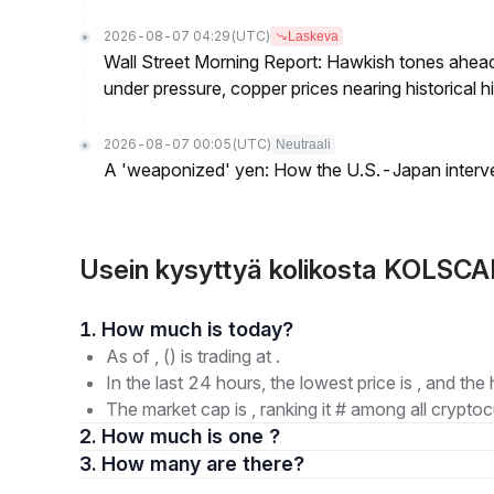
2026-08-07 04:29
(UTC)
Laskeva
Wall Street Morning Report: Hawkish tones ahead
under pressure, copper prices nearing historical h
2026-08-07 00:05
(UTC)
Neutraali
A 'weaponized' yen: How the U.S.-Japan interve
Usein kysyttyä kolikosta KOLSCA
1. How much is today?
As of , () is trading at .
In the last 24 hours, the lowest price is , and the 
The market cap is , ranking it # among all cryptoc
2. How much is one ?
3. How many are there?