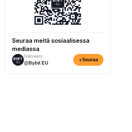
Seuraa meitä sosiaalisessa
mediassa
Followers
+
Seuraa
@Bybit EU