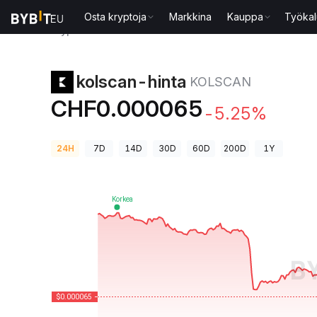
Osta kryptoja
Markkina
Kauppa
Työkal
Kryptohinnat
kolscan-hinta KOLSCAN
kolscan-hinta
KOLSCAN
CHF0.000065
-5.25%
24H
7D
14D
30D
60D
200D
1Y