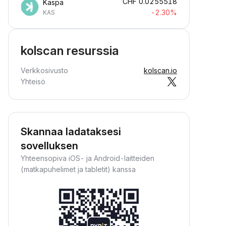
CHF
0.0255518
Kaspa
-2.30%
KAS
kolscan resurssia
Verkkosivusto
kolscan.io
Yhteisö
Skannaa ladataksesi
sovelluksen
Yhteensopiva iOS- ja Android-laitteiden
(matkapuhelimet ja tabletit) kanssa