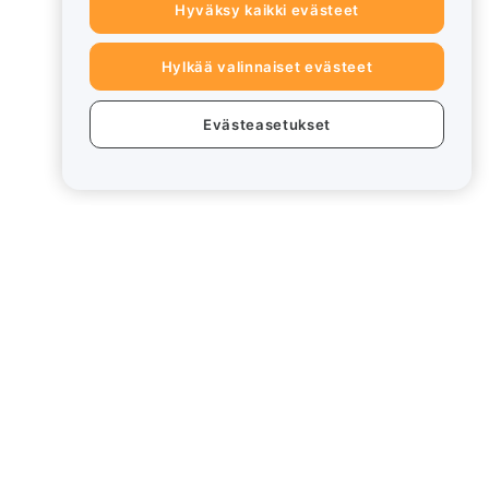
Hyväksy kaikki evästeet
Hylkää valinnaiset evästeet
Evästeasetukset
eet
Lakiasiat
Eturistiriitapolitiikka
Yhteenveto säilytys- ja
hallinnointikäytännöstä
rd
ESG-tiedot