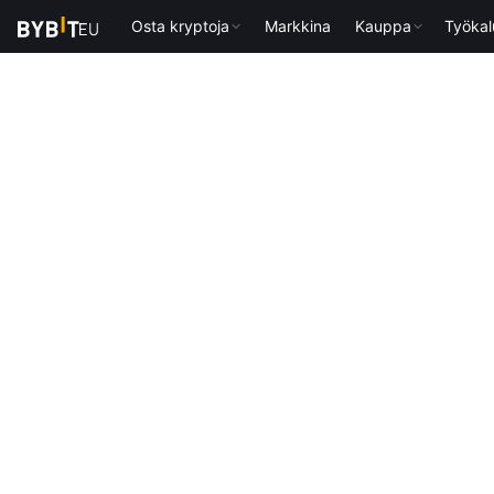
Osta kryptoja
Markkina
Kauppa
Työkal