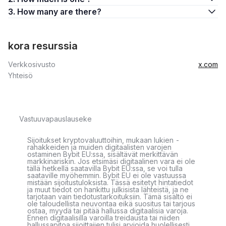
3. How many are there?
kora resurssia
Verkkosivusto
x.com
Yhteisö
Vastuuvapauslauseke
Sijoitukset kryptovaluuttoihin, mukaan lukien -
rahakkeiden ja muiden digitaalisten varojen
ostaminen Bybit EU:ssa, sisältävät merkittävän
markkinariskin. Jos etsimäsi digitaalinen vara ei ole
tällä hetkellä saatavilla Bybit EU:ssa, se voi tulla
saataville myöhemmin. Bybit EU ei ole vastuussa
mistään sijoitustuloksista. Tässä esitetyt hintatiedot
ja muut tiedot on hankittu julkisista lähteistä, ja ne
tarjotaan vain tiedotustarkoituksiin. Tämä sisältö ei
ole taloudellista neuvontaa eikä suositus tai tarjous
ostaa, myydä tai pitää hallussa digitaalisia varoja.
Ennen digitaalisilla varoilla treidausta tai niiden
hallussapitoa sijoittajien tulisi arvioida huolellisesti