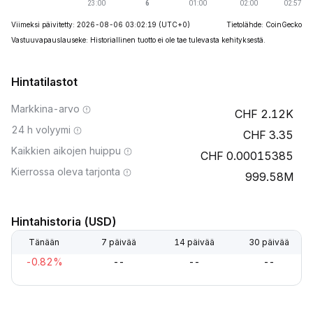
Viimeksi päivitetty: 2026-08-06 03:02:19
(UTC+0)
Tietolähde: CoinGecko
Vastuuvapauslauseke: Historiallinen tuotto ei ole tae tulevasta kehityksestä.
Hintatilastot
Markkina-arvo
2.12K
24 h volyymi
3.35
Kaikkien aikojen huippu
0.00015385
Kierrossa oleva tarjonta
999.58M
Hintahistoria (USD)
Tänään
7 päivää
14 päivää
30 päivää
-0.82%
--
--
--