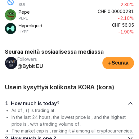
-2.30%
SUI
CHF
0.00000281
Pepe
-2.10%
PEPE
CHF
56.05
Hyperliquid
-1.90%
HYPE
Seuraa meitä sosiaalisessa mediassa
Followers
+
Seuraa
@Bybit EU
Usein kysyttyä kolikosta KORA (kora)
1. How much is today?
As of , () is trading at .
In the last 24 hours, the lowest price is , and the highest
price is , with a trading volume of .
The market cap is , ranking it # among all cryptocurrencies.
2. How much is one ?