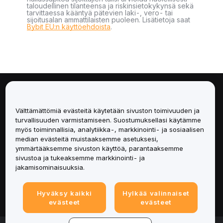
taloudellinen tilanteensa ja riskinsietokykynsä sekä
tarvittaessa kääntyä pätevien laki-, vero- tai
sijoitusalan ammattilaisten puoleen. Lisätietoja saat
Bybit EU:n käyttöehdoista
.
Tietoa
Välttämättömiä evästeitä käytetään sivuston toimivuuden ja
Palvelut
turvallisuuden varmistamiseen. Suostumuksellasi käytämme
myös toiminnallisia, analytiikka-, markkinointi- ja sosiaalisen
median evästeitä muistaaksemme asetuksesi,
Tuki
ymmärtääksemme sivuston käyttöä, parantaaksemme
sivustoa ja tukeaksemme markkinointi- ja
Tuotteet
jakamisominaisuuksia.
Lakiasiat
Hyväksy kaikki
Hylkää valinnaiset
evästeet
evästeet