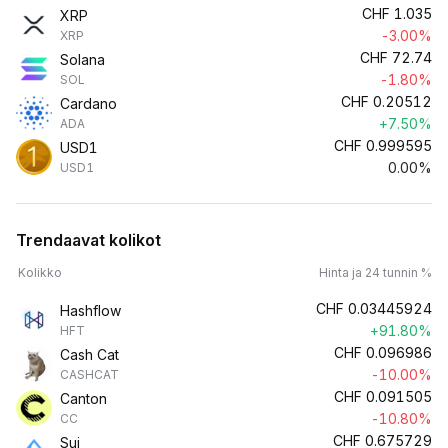
CHF
1.035
XRP
-3.00%
XRP
CHF
72.74
Solana
-1.80%
SOL
CHF
0.20512
Cardano
+7.50%
ADA
CHF
0.999595
USD1
0.00%
USD1
Trendaavat kolikot
Kolikko
Hinta ja 24 tunnin %
CHF
0.03445924
Hashflow
+91.80%
HFT
CHF
0.096986
Cash Cat
-10.00%
CASHCAT
CHF
0.091505
Canton
-10.80%
CC
CHF
0.675729
Sui