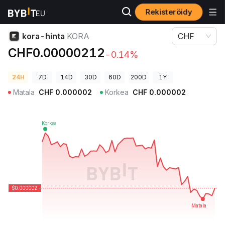
Rekisteröidy
Kryptohinnat
kora-hinta KORA
kora-hinta
KORA
CHF
CHF0.00000212
-0.14%
24H
7D
14D
30D
60D
200D
1Y
Matala
CHF
0.000002
Korkea
CHF
0.000002