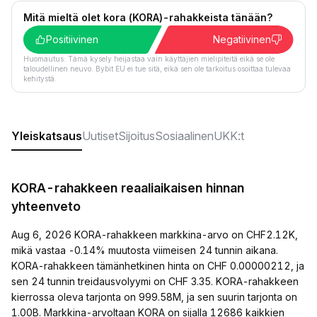
Mitä mieltä olet kora (KORA)-rahakkeista tänään?
Positiivinen
Negatiivinen
Huomautus: Tämä kysely heijastaa vain käyttäjien mielipiteitä eikä se ole
taloudellinen neuvo. Bybit EU ei tue sitä, eikä sen ole tarkoitus osoittaa tulevaa
kehitystä.
Yleiskatsaus
Uutiset
Sijoitus
Sosiaalinen
UKK:t
KORA-rahakkeen reaaliaikaisen hinnan
yhteenveto
Aug 6, 2026 KORA-rahakkeen markkina-arvo on CHF2.12K,
mikä vastaa -0.14% muutosta viimeisen 24 tunnin aikana.
KORA-rahakkeen tämänhetkinen hinta on CHF 0.00000212, ja
sen 24 tunnin treidausvolyymi on CHF 3.35. KORA-rahakkeen
kierrossa oleva tarjonta on 999.58M, ja sen suurin tarjonta on
1.00B. Markkina-arvoltaan KORA on sijalla 12686 kaikkien