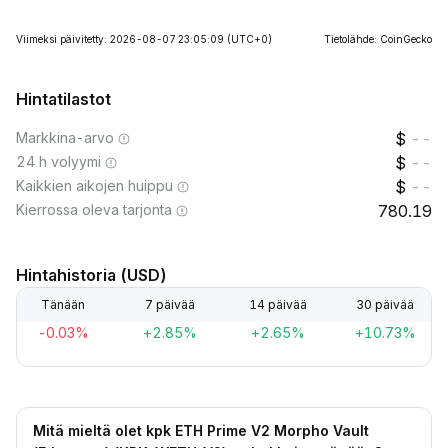
Viimeksi päivitetty: 2026-08-07 23:05:09
(UTC+0)
Tietolähde: CoinGecko
Hintatilastot
Markkina-arvo
--
24 h volyymi
--
Kaikkien aikojen huippu
--
Kierrossa oleva tarjonta
780.19
Hintahistoria (USD)
Tänään
7 päivää
14 päivää
30 päivää
-0.03%
+2.85%
+2.65%
+10.73%
Mitä mieltä olet kpk ETH Prime V2 Morpho Vault