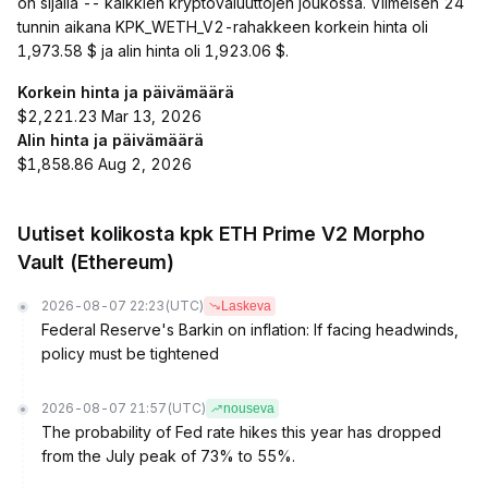
on sijalla -- kaikkien kryptovaluuttojen joukossa. Viimeisen 24
tunnin aikana KPK_WETH_V2-rahakkeen korkein hinta oli
1,973.58 $ ja alin hinta oli 1,923.06 $.
Korkein hinta ja päivämäärä
$2,221.23 Mar 13, 2026
Alin hinta ja päivämäärä
$1,858.86 Aug 2, 2026
Uutiset kolikosta kpk ETH Prime V2 Morpho
Vault (Ethereum)
2026-08-07 22:23
(UTC)
Laskeva
Federal Reserve's Barkin on inflation: If facing headwinds,
policy must be tightened
2026-08-07 21:57
(UTC)
nouseva
The probability of Fed rate hikes this year has dropped
from the July peak of 73% to 55%.