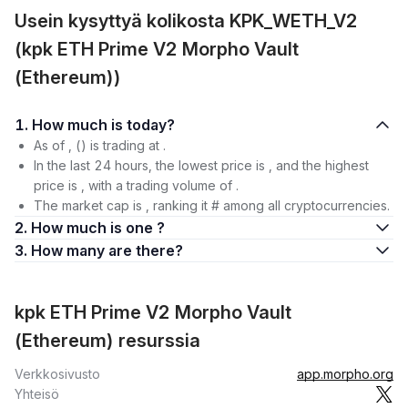
Usein kysyttyä kolikosta KPK_WETH_V2
(kpk ETH Prime V2 Morpho Vault
(Ethereum))
1. How much is today?
As of , () is trading at .
In the last 24 hours, the lowest price is , and the highest
price is , with a trading volume of .
The market cap is , ranking it # among all cryptocurrencies.
2. How much is one ?
3. How many are there?
kpk ETH Prime V2 Morpho Vault
(Ethereum) resurssia
Verkkosivusto
app.morpho.org
Yhteisö