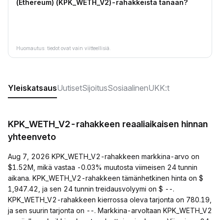
(Ethereum) (KPK_WETH_V2)-rahakkeista tänään?
Huomautus: tiedot ovat vain viitteellisiä.
Yleiskatsaus
Uutiset
Sijoitus
Sosiaalinen
UKK:t
KPK_WETH_V2-rahakkeen reaaliaikaisen hinnan
yhteenveto
Aug 7, 2026 KPK_WETH_V2-rahakkeen markkina-arvo on
$1.52M, mikä vastaa -0.03% muutosta viimeisen 24 tunnin
aikana. KPK_WETH_V2-rahakkeen tämänhetkinen hinta on $
1,947.42, ja sen 24 tunnin treidausvolyymi on $ --.
KPK_WETH_V2-rahakkeen kierrossa oleva tarjonta on 780.19,
ja sen suurin tarjonta on --. Markkina-arvoltaan KPK_WETH_V2