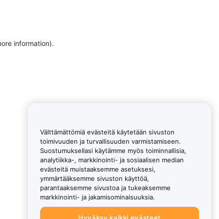
more information)
.
Välttämättömiä evästeitä käytetään sivuston
toimivuuden ja turvallisuuden varmistamiseen.
Suostumuksellasi käytämme myös toiminnallisia,
analytiikka-, markkinointi- ja sosiaalisen median
evästeitä muistaaksemme asetuksesi,
ymmärtääksemme sivuston käyttöä,
parantaaksemme sivustoa ja tukeaksemme
markkinointi- ja jakamisominaisuuksia.
Hyväksy kaikki evästeet