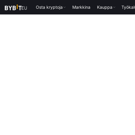
Osta kryptoja
Markkina
Kauppa
Työkal