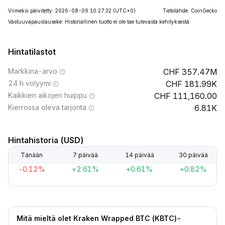
Viimeksi päivitetty: 2026-08-09 10:27:32
(UTC+0)
Tietolähde: CoinGecko
Vastuuvapauslauseke: Historiallinen tuotto ei ole tae tulevasta kehityksestä.
Hintatilastot
Markkina-arvo
357.47M
24 h volyymi
181.99K
Kaikkien aikojen huippu
111,160.00
Kierrossa oleva tarjonta
6.81K
Hintahistoria (USD)
Tänään
7 päivää
14 päivää
30 päivää
-0.12%
+2.61%
+0.61%
+0.82%
Mitä mieltä olet Kraken Wrapped BTC (KBTC)-