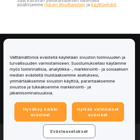
Saat kattavan yleiskatsauksen lukemalla
asiakirjamme
riskien ilmoittaminen
ja
käyttöehdot
.
Tietoa
Välttämättömiä evästeitä käytetään sivuston toimivuuden ja
Palvelut
turvallisuuden varmistamiseen. Suostumuksellasi käytämme
myös toiminnallisia, analytiikka-, markkinointi- ja sosiaalisen
median evästeitä muistaaksemme asetuksesi,
Tuki
ymmärtääksemme sivuston käyttöä, parantaaksemme
sivustoa ja tukeaksemme markkinointi- ja
Tuotteet
jakamisominaisuuksia.
Lakiasiat
Hyväksy kaikki
Hylkää valinnaiset
evästeet
evästeet
© 2025-2026 Bybit.eu. All rights reserved.
Evästeasetukset