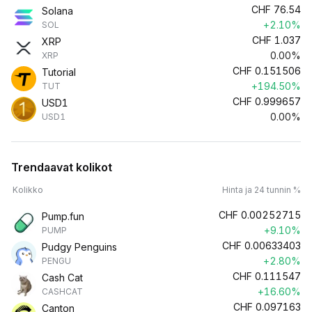
CHF
76.54
Solana
+2.10%
SOL
CHF
1.037
XRP
0.00%
XRP
CHF
0.151506
Tutorial
+194.50%
TUT
CHF
0.999657
USD1
0.00%
USD1
Trendaavat kolikot
Kolikko
Hinta ja 24 tunnin %
CHF
0.00252715
Pump.fun
+9.10%
PUMP
CHF
0.00633403
Pudgy Penguins
+2.80%
PENGU
CHF
0.111547
Cash Cat
+16.60%
CASHCAT
CHF
0.097163
Canton