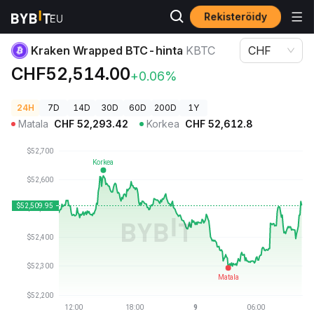
Rekisteröidy
Kryptohinnat
Kraken Wrapped BTC-hinta KBTC
Kraken Wrapped BTC-hinta
KBTC
CHF
CHF52,514.00
+0.06%
24H
7D
14D
30D
60D
200D
1Y
Matala
CHF
52,293.42
Korkea
CHF
52,612.8