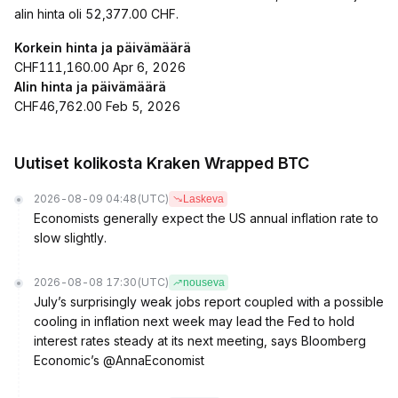
alin hinta oli 52,377.00 CHF.
Korkein hinta ja päivämäärä
CHF111,160.00 Apr 6, 2026
Alin hinta ja päivämäärä
CHF46,762.00 Feb 5, 2026
Uutiset kolikosta Kraken Wrapped BTC
2026-08-09 04:48
(UTC)
Laskeva
Economists generally expect the US annual inflation rate to
slow slightly.
2026-08-08 17:30
(UTC)
nouseva
July’s surprisingly weak jobs report coupled with a possible
cooling in inflation next week may lead the Fed to hold
interest rates steady at its next meeting, says Bloomberg
Economic’s @AnnaEconomist