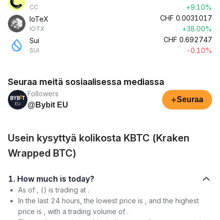
+9.10%
CC
CHF
0.0031017
IoTeX
+38.00%
IOTX
CHF
0.692747
Sui
-0.10%
SUI
Seuraa meitä sosiaalisessa mediassa
Followers
+
Seuraa
@Bybit EU
Usein kysyttyä kolikosta KBTC (Kraken
Wrapped BTC)
1. How much is today?
As of , () is trading at .
In the last 24 hours, the lowest price is , and the highest
price is , with a trading volume of .