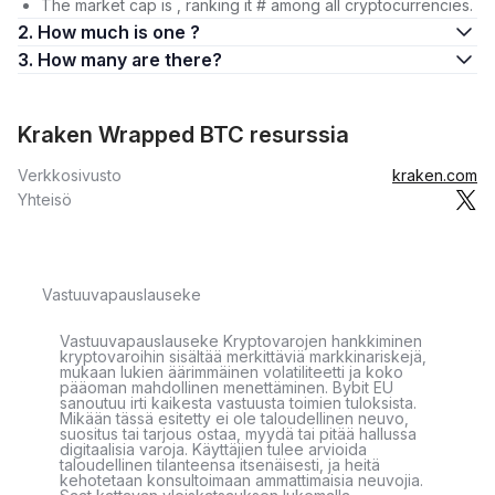
The market cap is , ranking it # among all cryptocurrencies.
2. How much is one ?
3. How many are there?
Kraken Wrapped BTC resurssia
Verkkosivusto
kraken.com
Yhteisö
Vastuuvapauslauseke
Vastuuvapauslauseke Kryptovarojen hankkiminen
kryptovaroihin sisältää merkittäviä markkinariskejä,
mukaan lukien äärimmäinen volatiliteetti ja koko
pääoman mahdollinen menettäminen. Bybit EU
sanoutuu irti kaikesta vastuusta toimien tuloksista.
Mikään tässä esitetty ei ole taloudellinen neuvo,
suositus tai tarjous ostaa, myydä tai pitää hallussa
digitaalisia varoja. Käyttäjien tulee arvioida
taloudellinen tilanteensa itsenäisesti, ja heitä
kehotetaan konsultoimaan ammattimaisia neuvojia.