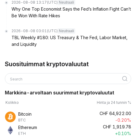
2026-08-08 13:17
(UTC)
Neutraali
Why One Top Economist Says the Fed’s Inflation Fight Can’t
Be Won With Rate Hikes
2026-08-08 03:01
(UTC)
Neutraali
TBL Weekly #180: US Treasury & The Fed, Labor Market,
and Liquidity
Suosituimmat kryptovaluutat
Search
Markkina-arvoltaan suurimmat kryptovaluutat
Kolikko
Hinta ja 24 tunnin %
CHF
64,922.00
Bitcoin
-0.20%
BTC
CHF
1,919.78
Ethereum
+0.10%
ETH