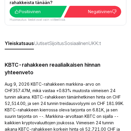
rahakkeista tänään?
Positiivinen
Negatiivinen
Huomautus: tiedot ovat vain viitteellisiä.
Yleiskatsaus
Uutiset
Sijoitus
Sosiaalinen
UKK:t
KBTC-rahakkeen reaaliaikaisen hinnan
yhteenveto
Aug 9, 2026 KBTC-rahakkeen markkina-arvo on
CHF357.47M, mikä vastaa +0.83% muutosta viimeisen 24
tunnin aikana. KBTC-rahakkeen tämänhetkinen hinta on CHF
52,514.00, ja sen 24 tunnin treidausvolyymi on CHF 181.99K.
KBTC-rahakkeen kierrossa oleva tarjonta on 6.81K, ja sen
suurin tarjonta on --. Markkina-arvoltaan KBTC on sijalla --
kaikkien kryptovaluuttojen joukossa. Viimeisen 24 tunnin
aikana KBTC-rahakkeen korkein hinta oli 52,721.00 CHF ja