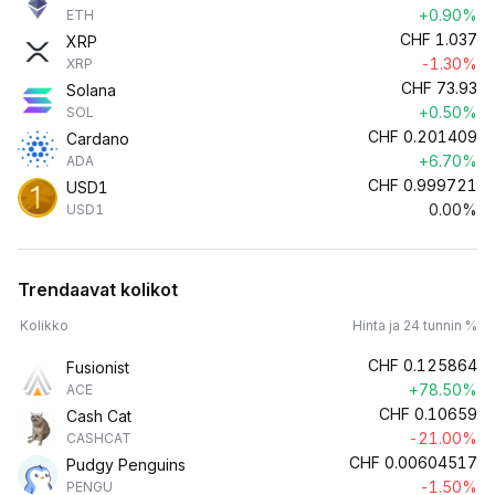
+0.90%
ETH
CHF
1.037
XRP
-1.30%
XRP
CHF
73.93
Solana
+0.50%
SOL
CHF
0.201409
Cardano
+6.70%
ADA
CHF
0.999721
USD1
0.00%
USD1
Trendaavat kolikot
Kolikko
Hinta ja 24 tunnin %
CHF
0.125864
Fusionist
+78.50%
ACE
CHF
0.10659
Cash Cat
-21.00%
CASHCAT
CHF
0.00604517
Pudgy Penguins
-1.50%
PENGU