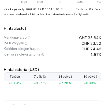
Viimeksi päivitetty: 2026-08-07 12:10:51
(UTC+0)
Tietolähde: CoinGecko
Vastuuvapauslauseke: Historiallinen tuotto ei ole tae tulevasta kehityksestä.
Hintatilastot
Markkina-arvo
35.84K
24 h volyymi
23.52
Kaikkien aikojen huippu
24.46
Kierrossa oleva tarjonta
1.57K
Hintahistoria (USD)
Tänään
7 päivää
14 päivää
30 päivää
+1.19%
+0.34%
+7.28%
+6.98%