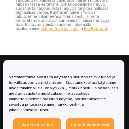
sanoutuu irti kaikesta vastuusta toimien tuloksista.
Mikään tässä esitetty ei ole taloudellinen neuvo,
suositus tai tarjous ostaa, myydä tai pitää hallussa
digitaalisia varoja. Käyttäjien tulee arvioida
taloudellinen tilanteensa itsenäisesti, ja heitä
kehotetaan konsultoimaan ammattimaisia neuvojia.
Saat kattavan yleiskatsauksen lukemalla
asiakirjamme
riskien ilmoittaminen
ja
käyttöehdot
.
Tietoa
Välttämättömiä evästeitä käytetään sivuston toimivuuden ja
Palvelut
turvallisuuden varmistamiseen. Suostumuksellasi käytämme
myös toiminnallisia, analytiikka-, markkinointi- ja sosiaalisen
median evästeitä muistaaksemme asetuksesi,
Tuki
ymmärtääksemme sivuston käyttöä, parantaaksemme
sivustoa ja tukeaksemme markkinointi- ja
Tuotteet
jakamisominaisuuksia.
Lakiasiat
Hyväksy kaikki
Hylkää valinnaiset