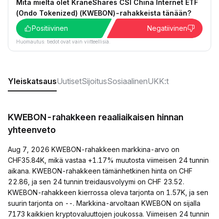
Mitä mieltä olet KraneShares CSI China Internet ETF
(Ondo Tokenized) (KWEBON)-rahakkeista tänään?
Positiivinen
Negatiivinen
Huomautus: tiedot ovat vain viitteellisiä.
Yleiskatsaus
Uutiset
Sijoitus
Sosiaalinen
UKK:t
KWEBON-rahakkeen reaaliaikaisen hinnan
yhteenveto
Aug 7, 2026 KWEBON-rahakkeen markkina-arvo on
CHF35.84K, mikä vastaa +1.17% muutosta viimeisen 24 tunnin
aikana. KWEBON-rahakkeen tämänhetkinen hinta on CHF
22.86, ja sen 24 tunnin treidausvolyymi on CHF 23.52.
KWEBON-rahakkeen kierrossa oleva tarjonta on 1.57K, ja sen
suurin tarjonta on --. Markkina-arvoltaan KWEBON on sijalla
7173 kaikkien kryptovaluuttojen joukossa. Viimeisen 24 tunnin