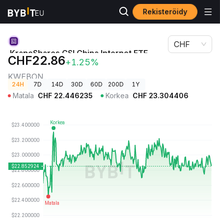
Rekisteröidy
KraneShares CSI China Internet ETF (Ondo Tokenized)-
Kryptohinnat
hinta KWEBON
CHF
KraneShares CSI China Internet ETF
CHF22.86
+1.25%
(Ondo Tokenized)-hinta
KWEBON
24H
7D
14D
30D
60D
200D
1Y
Matala
CHF
22.446235
Korkea
CHF
23.304406