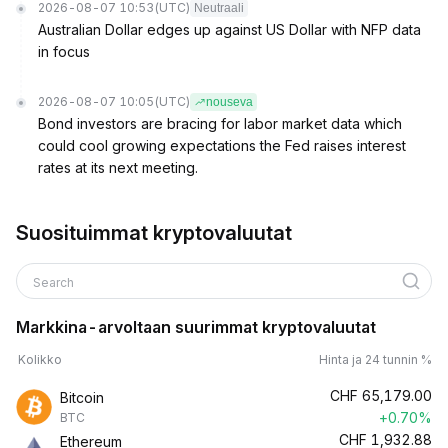
2026-08-07 10:53
(UTC)
Neutraali
Australian Dollar edges up against US Dollar with NFP data
in focus
2026-08-07 10:05
(UTC)
nouseva
Bond investors are bracing for labor market data which
could cool growing expectations the Fed raises interest
rates at its next meeting.
Suosituimmat kryptovaluutat
Search
Markkina-arvoltaan suurimmat kryptovaluutat
Kolikko
Hinta ja 24 tunnin %
CHF
65,179.00
Bitcoin
+0.70%
BTC
CHF
1,932.88
Ethereum