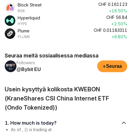
CHF
0.161123
Block Street
+16.50%
BSB
CHF
56.84
Hyperliquid
+2.50%
HYPE
CHF
0.01183311
Plume
+6.80%
PLUME
Seuraa meitä sosiaalisessa mediassa
Followers
+
Seuraa
@Bybit EU
Usein kysyttyä kolikosta KWEBON
(KraneShares CSI China Internet ETF
(Ondo Tokenized))
1. How much is today?
As of , () is trading at .