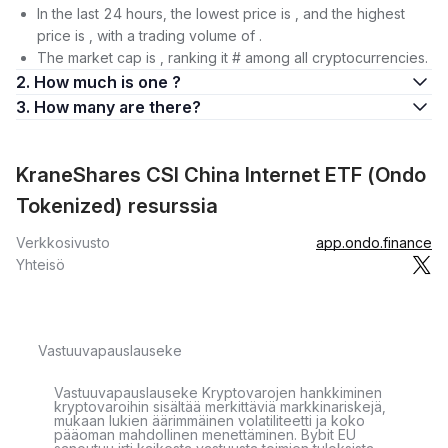
In the last 24 hours, the lowest price is , and the highest
price is , with a trading volume of .
The market cap is , ranking it # among all cryptocurrencies.
2. How much is one ?
3. How many are there?
KraneShares CSI China Internet ETF (Ondo
Tokenized) resurssia
Verkkosivusto
app.ondo.finance
Yhteisö
Vastuuvapauslauseke
Vastuuvapauslauseke Kryptovarojen hankkiminen
kryptovaroihin sisältää merkittäviä markkinariskejä,
mukaan lukien äärimmäinen volatiliteetti ja koko
pääoman mahdollinen menettäminen. Bybit EU