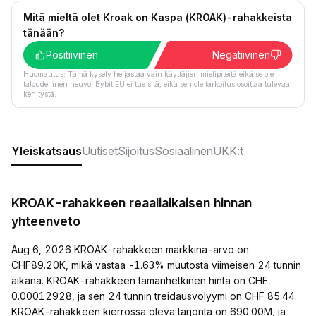
Mitä mieltä olet Kroak on Kaspa (KROAK)-rahakkeista
tänään?
Positiivinen
Negatiivinen
Huomautus: Tämä kysely heijastaa vain käyttäjien mielipiteitä eikä se ole
taloudellinen neuvo. Bybit EU ei tue sitä, eikä sen ole tarkoitus osoittaa tulevaa
kehitystä.
Yleiskatsaus
Uutiset
Sijoitus
Sosiaalinen
UKK:t
KROAK-rahakkeen reaaliaikaisen hinnan
yhteenveto
Aug 6, 2026 KROAK-rahakkeen markkina-arvo on
CHF89.20K, mikä vastaa -1.63% muutosta viimeisen 24 tunnin
aikana. KROAK-rahakkeen tämänhetkinen hinta on CHF
0.00012928, ja sen 24 tunnin treidausvolyymi on CHF 85.44.
KROAK-rahakkeen kierrossa oleva tarjonta on 690.00M, ja