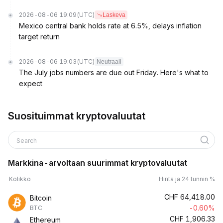
2026-08-06 19:09
(UTC)
Laskeva
Mexico central bank holds rate at 6.5%, delays inflation
target return
2026-08-06 19:03
(UTC)
Neutraali
The July jobs numbers are due out Friday. Here's what to
expect
Suosituimmat kryptovaluutat
Search
Markkina-arvoltaan suurimmat kryptovaluutat
Kolikko
Hinta ja 24 tunnin %
CHF
64,418.00
Bitcoin
-0.60%
BTC
CHF
1,906.33
Ethereum