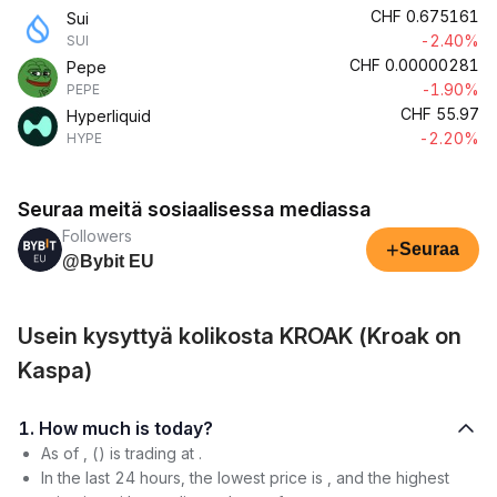
CHF
0.675161
Sui
-2.40%
SUI
CHF
0.00000281
Pepe
-1.90%
PEPE
CHF
55.97
Hyperliquid
-2.20%
HYPE
Seuraa meitä sosiaalisessa mediassa
Followers
+
Seuraa
@Bybit EU
Usein kysyttyä kolikosta KROAK (Kroak on
Kaspa)
1. How much is today?
As of , () is trading at .
In the last 24 hours, the lowest price is , and the highest