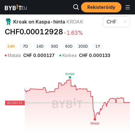
Rekisteröidy
Kryptohinnat
Kroak on Kaspa-hinta KROAK
Kroak on Kaspa-hinta
KROAK
CHF
CHF0.00012928
-1.63%
24H
7D
14D
30D
60D
200D
1Y
Matala
CHF
0.000127
Korkea
CHF
0.000133