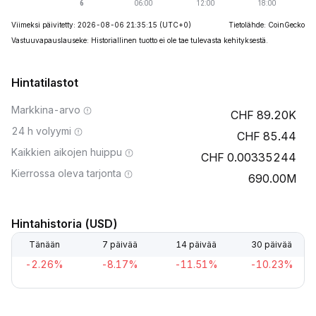
Viimeksi päivitetty: 2026-08-06 21:35:15
(UTC+0)
Tietolähde: CoinGecko
Vastuuvapauslauseke: Historiallinen tuotto ei ole tae tulevasta kehityksestä.
Hintatilastot
Markkina-arvo
89.20K
24 h volyymi
85.44
Kaikkien aikojen huippu
0.00335244
Kierrossa oleva tarjonta
690.00M
Hintahistoria (USD)
Tänään
7 päivää
14 päivää
30 päivää
-2.26%
-8.17%
-11.51%
-10.23%