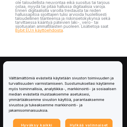
ole taloudellista neuvontaa eikä suositus tai tarjous
ostaa, myydä tai pitää hallussa digitaalisia varoja.
Ennen digitaalisilla varoilla treidausta tai niiden
hallussapitoa sijoittajien tulisi arvioida huolellisesti
taloudellinen tilanteensa ja riskinsietokykynsä sekä
tarvittaessa kääntyä pätevien laki-, vero- tai
sijoitusalan ammattilaisten puoleen. Lisätietoja saat
Bybit EU:n käyttöehdoista
.
Tietoa
Välttämättömiä evästeitä käytetään sivuston toimivuuden ja
Palvelut
turvallisuuden varmistamiseen. Suostumuksellasi käytämme
myös toiminnallisia, analytiikka-, markkinointi- ja sosiaalisen
median evästeitä muistaaksemme asetuksesi,
Tuki
ymmärtääksemme sivuston käyttöä, parantaaksemme
sivustoa ja tukeaksemme markkinointi- ja
Tuotteet
jakamisominaisuuksia.
Lakiasiat
Hyväksy kaikki
Hylkää valinnaiset