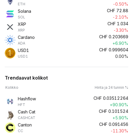
-0.50%
ETH
CHF
72.88
Solana
-2.10%
SOL
CHF
1.034
XRP
-3.30%
XRP
CHF
0.203669
Cardano
+6.90%
ADA
CHF
0.999604
USD1
0.00%
USD1
Trendaavat kolikot
Kolikko
Hinta ja 24 tunnin %
CHF
0.03512264
Hashflow
+90.90%
HFT
CHF
0.101524
Cash Cat
+5.90%
CASHCAT
CHF
0.091456
Canton
-11.30%
CC