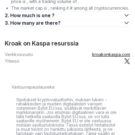
price is , with a trading volume of .
The market cap is , ranking it # among all cryptocurrencies.
2. How much is one ?
3. How many are there?
Kroak on Kaspa resurssia
Verkkosivusto
kroakonkaspa.com
Yhteisö
Vastuuvapauslauseke
Sijoitukset kryptovaluuttoihin, mukaan lukien -
rahakkeiden ja muiden digitaalisten varojen
ostaminen Bybit EU:ssa, sisältävät merkittävän
markkinariskin. Jos etsimäsi digitaalinen vara ei ole
tällä hetkellä saatavilla Bybit EU:ssa, se voi tulla
saataville myöhemmin. Bybit EU ei ole vastuussa
mistään sijoitustuloksista. Tässä esitetyt hintatiedot
ja muut tiedot on hankittu julkisista lähteistä, ja ne
tarjotaan vain tiedotustarkoituksiin. Tämä sisältö ei