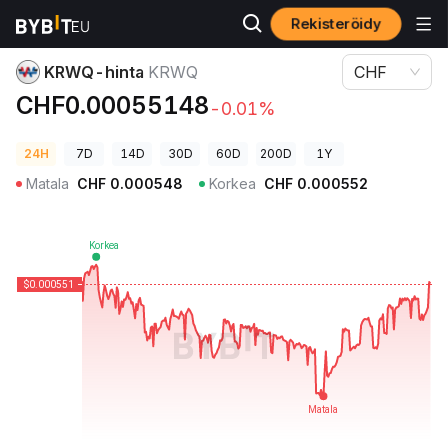
Rekisteröidy
Kryptohinnat
KRWQ-hinta KRWQ
KRWQ-hinta
KRWQ
CHF
CHF0.00055148
-0.01%
24H
7D
14D
30D
60D
200D
1Y
Matala
CHF
0.000548
Korkea
CHF
0.000552