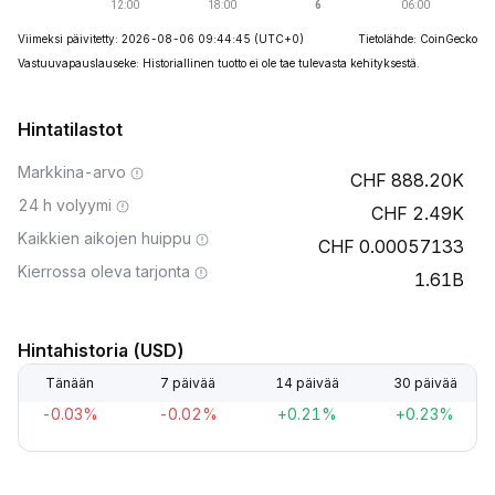
Viimeksi päivitetty: 2026-08-06 09:44:45
(UTC+0)
Tietolähde: CoinGecko
Vastuuvapauslauseke: Historiallinen tuotto ei ole tae tulevasta kehityksestä.
Hintatilastot
Markkina-arvo
888.20K
24 h volyymi
2.49K
Kaikkien aikojen huippu
0.00057133
Kierrossa oleva tarjonta
1.61B
Hintahistoria (USD)
Tänään
7 päivää
14 päivää
30 päivää
-0.03%
-0.02%
+0.21%
+0.23%