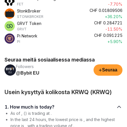
-7.70%
FET
CHF
0.01809506
StonkBroker
+36.20%
STONKBROKER
CHF
0.284721
GRVT Token
-11.50%
GRVT
CHF
0.091225
Pi Network
+5.90%
PI
Seuraa meitä sosiaalisessa mediassa
Followers
+
Seuraa
@Bybit EU
Usein kysyttyä kolikosta KRWQ (KRWQ)
1. How much is today?
As of , () is trading at .
In the last 24 hours, the lowest price is , and the highest
price is , with a trading volume of .