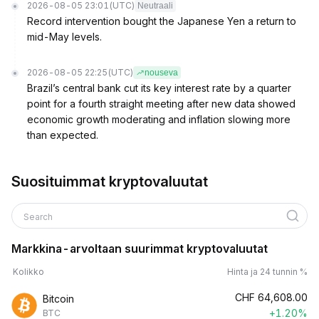
2026-08-05 23:01
(UTC)
Neutraali
Record intervention bought the Japanese Yen a return to
mid-May levels.
2026-08-05 22:25
(UTC)
nouseva
Brazil’s central bank cut its key interest rate by a quarter
point for a fourth straight meeting after new data showed
economic growth moderating and inflation slowing more
than expected.
Suosituimmat kryptovaluutat
Search
Markkina-arvoltaan suurimmat kryptovaluutat
Kolikko
Hinta ja 24 tunnin %
CHF
64,608.00
Bitcoin
+1.20%
BTC