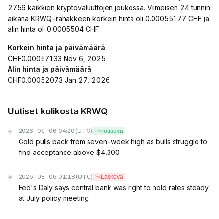
2756 kaikkien kryptovaluuttojen joukossa. Viimeisen 24 tunnin
aikana KRWQ-rahakkeen korkein hinta oli 0.00055177 CHF ja
alin hinta oli 0.0005504 CHF.
Korkein hinta ja päivämäärä
CHF0.00057133 Nov 6, 2025
Alin hinta ja päivämäärä
CHF0.00052073 Jan 27, 2026
Uutiset kolikosta KRWQ
2026-08-06 04:20
(UTC)
nouseva
Gold pulls back from seven-week high as bulls struggle to
find acceptance above $4,300
2026-08-06 01:18
(UTC)
Laskeva
Fed's Daly says central bank was right to hold rates steady
at July policy meeting