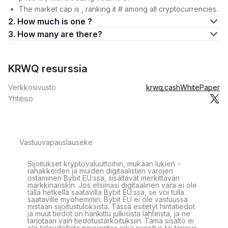
The market cap is , ranking it # among all cryptocurrencies.
2. How much is one ?
3. How many are there?
KRWQ resurssia
Verkkosivusto
krwq.cash
WhitePaper
Yhteisö
Vastuuvapauslauseke
Sijoitukset kryptovaluuttoihin, mukaan lukien -
rahakkeiden ja muiden digitaalisten varojen
ostaminen Bybit EU:ssa, sisältävät merkittävän
markkinariskin. Jos etsimäsi digitaalinen vara ei ole
tällä hetkellä saatavilla Bybit EU:ssa, se voi tulla
saataville myöhemmin. Bybit EU ei ole vastuussa
mistään sijoitustuloksista. Tässä esitetyt hintatiedot
ja muut tiedot on hankittu julkisista lähteistä, ja ne
tarjotaan vain tiedotustarkoituksiin. Tämä sisältö ei
ole taloudellista neuvontaa eikä suositus tai tarjous