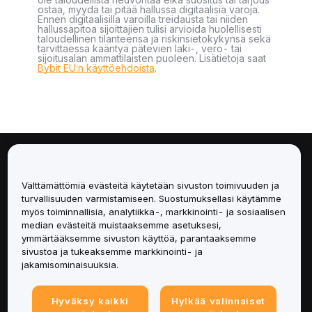
ostaa, myydä tai pitää hallussa digitaalisia varoja.
Ennen digitaalisilla varoilla treidausta tai niiden
hallussapitoa sijoittajien tulisi arvioida huolellisesti
taloudellinen tilanteensa ja riskinsietokykynsä sekä
tarvittaessa kääntyä pätevien laki-, vero- tai
sijoitusalan ammattilaisten puoleen. Lisätietoja saat
Bybit EU:n käyttöehdoista
.
Tietoa
Välttämättömiä evästeitä käytetään sivuston toimivuuden ja
Palvelut
turvallisuuden varmistamiseen. Suostumuksellasi käytämme
myös toiminnallisia, analytiikka-, markkinointi- ja sosiaalisen
median evästeitä muistaaksemme asetuksesi,
Tuki
ymmärtääksemme sivuston käyttöä, parantaaksemme
sivustoa ja tukeaksemme markkinointi- ja
Tuotteet
jakamisominaisuuksia.
Lakiasiat
Hyväksy kaikki
Hylkää valinnaiset