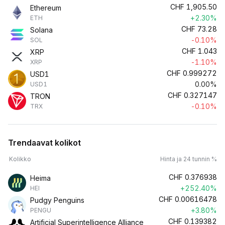
CHF
1,905.50
Ethereum
+2.30%
ETH
CHF
73.28
Solana
-0.10%
SOL
CHF
1.043
XRP
-1.10%
XRP
CHF
0.999272
USD1
0.00%
USD1
CHF
0.327147
TRON
-0.10%
TRX
Trendaavat kolikot
Kolikko
Hinta ja 24 tunnin %
CHF
0.376938
Heima
+252.40%
HEI
CHF
0.00616478
Pudgy Penguins
+3.80%
PENGU
CHF
0.139382
Artificial Superintelligence Alliance