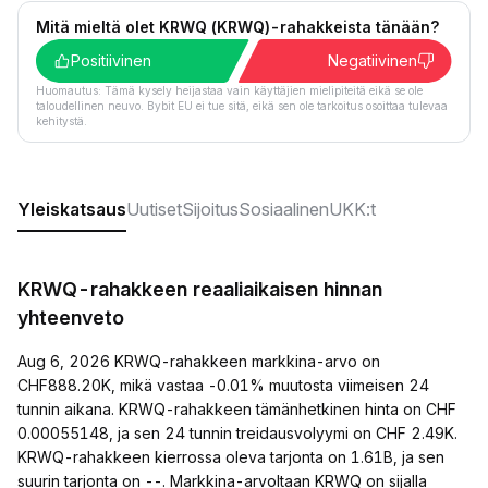
Mitä mieltä olet KRWQ (KRWQ)-rahakkeista tänään?
Positiivinen
Negatiivinen
Huomautus: Tämä kysely heijastaa vain käyttäjien mielipiteitä eikä se ole
taloudellinen neuvo. Bybit EU ei tue sitä, eikä sen ole tarkoitus osoittaa tulevaa
kehitystä.
Yleiskatsaus
Uutiset
Sijoitus
Sosiaalinen
UKK:t
KRWQ-rahakkeen reaaliaikaisen hinnan
yhteenveto
Aug 6, 2026 KRWQ-rahakkeen markkina-arvo on
CHF888.20K, mikä vastaa -0.01% muutosta viimeisen 24
tunnin aikana. KRWQ-rahakkeen tämänhetkinen hinta on CHF
0.00055148, ja sen 24 tunnin treidausvolyymi on CHF 2.49K.
KRWQ-rahakkeen kierrossa oleva tarjonta on 1.61B, ja sen
suurin tarjonta on --. Markkina-arvoltaan KRWQ on sijalla