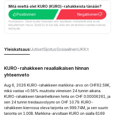
Mitä mieltä olet KURO (KURO)-rahakkeista tänään?
Positiivinen
Negatiivinen
Huomautus: Tämä kysely heijastaa vain käyttäjien mielipiteitä eikä se ole
taloudellinen neuvo. Bybit EU ei tue sitä, eikä sen ole tarkoitus osoittaa tulevaa
kehitystä.
Yleiskatsaus
Uutiset
Sijoitus
Sosiaalinen
UKK:t
KURO-rahakkeen reaaliaikaisen hinnan
yhteenveto
Aug 6, 2026 KURO-rahakkeen markkina-arvo on CHF62.59K,
mikä vastaa +0.56% muutosta viimeisen 24 tunnin aikana.
KURO-rahakkeen tämänhetkinen hinta on CHF 0.00006261, ja
sen 24 tunnin treidausvolyymi on CHF 10.79. KURO-
rahakkeen kierrossa oleva tarjonta on 999.74M, ja sen suurin
tarjonta on 1.00B. Markkina-arvoltaan KURO on sijalla 6169