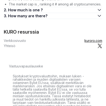
The market cap is , ranking it # among all cryptocurrencies.
2. How much is one ?
3. How many are there?
KURO resurssia
Verkkosivusto
kuroro.com
Yhteisö
Vastuuvapauslauseke
Sijoitukset kryptovaluuttoihin, mukaan lukien -
rahakkeiden ja muiden digitaalisten varojen
ostaminen Bybit EU:ssa, sisältävät merkittävän
markkinariskin. Jos etsimäsi digitaalinen vara ei ole
tällä hetkellä saatavilla Bybit EU:ssa, se voi tulla
saataville myöhemmin. Bybit EU ei ole vastuussa
mistään sijoitustuloksista. Tässä esitetyt hintatiedot
ja muut tiedot on hankittu julkisista lähteistä, ja ne
tarjotaan vain tiedotustarkoituksiin. Tämä sisältö ei
ole taloudellista neuvontaa eikä suositus tai tarjous