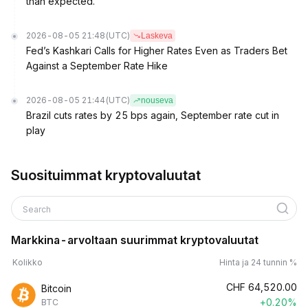
than expected.
2026-08-05 21:48
(UTC)
Laskeva
Fed’s Kashkari Calls for Higher Rates Even as Traders Bet
Against a September Rate Hike
2026-08-05 21:44
(UTC)
nouseva
Brazil cuts rates by 25 bps again, September rate cut in
play
Suosituimmat kryptovaluutat
Search
Markkina-arvoltaan suurimmat kryptovaluutat
Kolikko
Hinta ja 24 tunnin %
CHF
64,520.00
Bitcoin
+0.20%
BTC