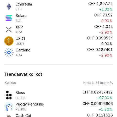
CHF
1,897.72
Ethereum
+1.30%
ETH
CHF
73.52
Solana
-0.90%
SOL
CHF
1.044
XRP
-2.90%
XRP
CHF
0.999554
USD1
0.00%
USD1
CHF
0.187401
Cardano
-2.90%
ADA
Trendaavat kolikot
Kolikko
Hinta ja 24 tunnin %
CHF
0.02437432
Bless
+97.30%
BLESS
CHF
0.00616606
Pudgy Penguins
+1.20%
PENGU
CHF
0.111616
Cash Cat