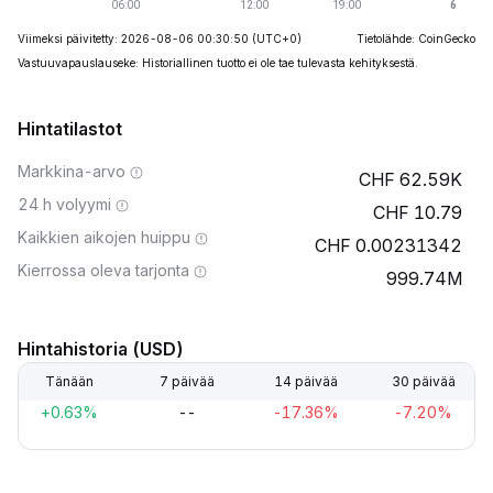
Viimeksi päivitetty: 2026-08-06 00:30:50
(UTC+0)
Tietolähde: CoinGecko
Vastuuvapauslauseke: Historiallinen tuotto ei ole tae tulevasta kehityksestä.
Hintatilastot
Markkina-arvo
62.59K
24 h volyymi
10.79
Kaikkien aikojen huippu
0.00231342
Kierrossa oleva tarjonta
999.74M
Hintahistoria (USD)
Tänään
7 päivää
14 päivää
30 päivää
+0.63%
--
-17.36%
-7.20%