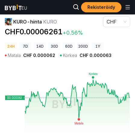
Rekisteröidy
Kryptohinnat
KURO-hinta KURO
KURO-hinta
KURO
CHF
CHF0.00006261
+0.56%
24H
7D
14D
30D
60D
200D
1Y
Matala
CHF
0.000062
Korkea
CHF
0.000063