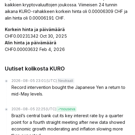
kaikkien kryptovaluuttojen joukossa. Viimeisen 24 tunnin
aikana KURO-rahakkeen korkein hinta oli 0.00006309 CHF ja
alin hinta oli 0.00006191 CHF.
Korkein hinta ja päivämäärä
CHF0.00231342 Oct 30, 2025
Alin hinta ja päivämäärä
CHF0.00003632 Feb 4, 2026
Uutiset kolikosta KURO
2026-08-05 23:01
(UTC)
Neutraali
Record intervention bought the Japanese Yen a return to
mid-May levels.
2026-08-05 22:25
(UTC)
nouseva
Brazil’s central bank cut its key interest rate by a quarter
point for a fourth straight meeting after new data showed
economic growth moderating and inflation slowing more