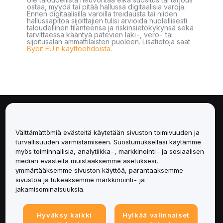
ostaa, myydä tai pitää hallussa digitaalisia varoja.
Ennen digitaalisilla varoilla treidausta tai niiden
hallussapitoa sijoittajien tulisi arvioida huolellisesti
taloudellinen tilanteensa ja riskinsietokykynsä sekä
tarvittaessa kääntyä pätevien laki-, vero- tai
sijoitusalan ammattilaisten puoleen. Lisätietoja saat
Bybit EU:n käyttöehdoista
.
Tietoa
Välttämättömiä evästeitä käytetään sivuston toimivuuden ja
Palvelut
turvallisuuden varmistamiseen. Suostumuksellasi käytämme
myös toiminnallisia, analytiikka-, markkinointi- ja sosiaalisen
median evästeitä muistaaksemme asetuksesi,
Tuki
ymmärtääksemme sivuston käyttöä, parantaaksemme
sivustoa ja tukeaksemme markkinointi- ja
Tuotteet
jakamisominaisuuksia.
Lakiasiat
Hyväksy kaikki
Hylkää valinnaiset