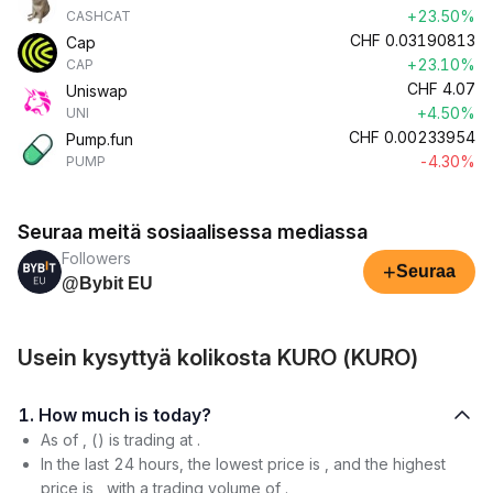
+23.50%
CASHCAT
CHF
0.03190813
Cap
+23.10%
CAP
CHF
4.07
Uniswap
+4.50%
UNI
CHF
0.00233954
Pump.fun
-4.30%
PUMP
Seuraa meitä sosiaalisessa mediassa
Followers
+
Seuraa
@Bybit EU
Usein kysyttyä kolikosta KURO (KURO)
1. How much is today?
As of , () is trading at .
In the last 24 hours, the lowest price is , and the highest
price is , with a trading volume of .